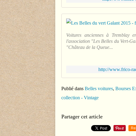
Voitures anciennes à Tremblay 
l'association "Les Belles du Vert-G
"Château de la Queue...
http://www.frico-ra
Publié dans
Belles voitures
,
Bourses Ex
collection - Vintage
Partager cet article
Re