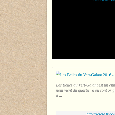
Les Belles du Vert-Galant est un cl
nom vient du quartier d'où sont orig
à ...
http://www.frico-