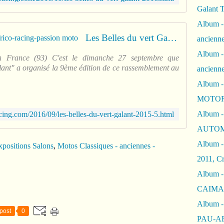
Galant 
Album -
Les Belles du vert Galant 2015 - frico-racing-passion moto
ancienne
Album -
en France (93) C'est le dimanche 27 septembre que
alant" a organisé la 9ème édition de ce rassemblement au
ancienn
Album -
MOTOR
Album -
cing.com/2016/09/les-belles-du-vert-galant-2015-5.html
AUTOM
Album -
positions Salons
,
Motos Classiques - anciennes -
2011, Cr
Album - 
CAIMAN 
Album -
post
0
PAU-A