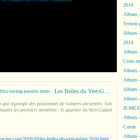
2014
Album 
Ternois 
Album -
2014
Album -
Croix en
Album -
Album - 
Album -
Les Belles du Vert-Galant 2016 - frico-racing-passion moto
Album 
ub qui regroupe des passionnés de voitures anciennes. Son
JUMEA
inaires les premiers membres : le quartier du Vert-Galant
Album -
Carole
Album -
racing.com/2016/10/les-belles-du-vert-galant-2016.html