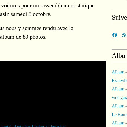
35 voitures pour un rassemblement statique
gasin samedi 8 octobre.
Suiv
us nous y sommes rendu avec la
 album de 80 photos.
Albu
Album -
Ezanvil
Album -
vide ga
Album -
Le Bour
Album -