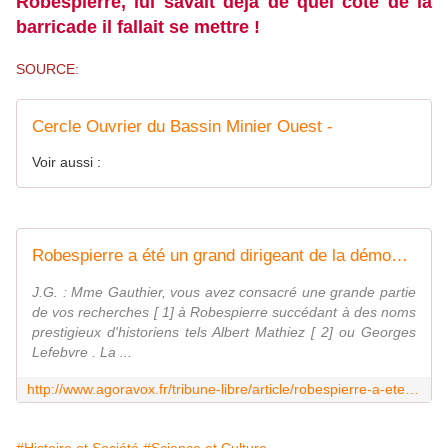
Robespierre, lui savait déjà de quel côté de la
barricade il fallait se mettre !
SOURCE:
Cercle Ouvrier du Bassin Minier Ouest -
Voir aussi :
Robespierre a été un grand dirigeant de la démocratie en acte
J.G. : Mme Gauthier, vous avez consacré une grande partie
de vos recherches [ 1] à Robespierre succédant à des noms
prestigieux d'historiens tels Albert Mathiez [ 2] ou Georges
Lefebvre . La ...
http://www.agoravox.fr/tribune-libre/article/robespierre-a-ete-un-grand-95445