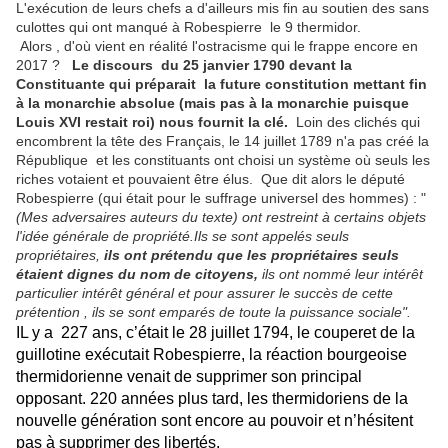
L'exécution de leurs chefs a d'ailleurs mis fin au soutien des sans
culottes qui ont manqué à Robespierre le 9 thermidor.
Alors , d'où vient en réalité l'ostracisme qui le frappe encore en
2017 ?
Le discours du 25 janvier 1790 devant la
Constituante qui préparait la future constitution mettant fin
à la monarchie absolue (mais pas à la monarchie puisque
Louis XVI restait roi) nous fournit la clé.
Loin des clichés qui
encombrent la tête des Français, le 14 juillet 1789 n'a pas créé la
République et les constituants ont choisi un système où seuls les
riches votaient et pouvaient être élus. Que dit alors le député
Robespierre (qui était pour le suffrage universel des hommes) : "
(Mes adversaires auteurs du texte) ont restreint à certains objets
l'idée générale de propriété.Ils se sont appelés seuls
propriétaires,
ils ont prétendu que les propriétaires seuls
étaient dignes du nom de citoyens,
ils ont nommé leur intérêt
particulier intérêt général et pour assurer le succès de cette
prétention , ils se sont emparés de toute la puissance sociale".
IL y a 227 ans, c’était le 28 juillet 1794, le couperet de la
guillotine exécutait Robespierre, la réaction bourgeoise
thermidorienne venait de supprimer son principal
opposant. 220 années plus tard, les thermidoriens de la
nouvelle génération sont encore au pouvoir et n’hésitent
pas à supprimer des libertés.