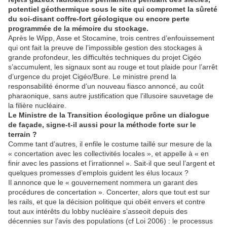
potentiel géothermique sous le site qui compromet la sûreté
du soi-disant coffre-fort géologique ou encore perte
programmée de la mémoire du stockage.
Après le Wipp, Asse et Stocamine, trois centres d’enfouissement
qui ont fait la preuve de l’impossible gestion des stockages à
grande profondeur, les difficultés techniques du projet Cigéo
s’accumulent, les signaux sont au rouge et tout plaide pour l’arrêt
d’urgence du projet Cigéo/Bure. Le ministre prend la
responsabilité énorme d’un nouveau fiasco annoncé, au coût
pharaonique, sans autre justification que l’illusoire sauvetage de
la filière nucléaire.
Le Ministre de la Transition écologique prône un dialogue
de façade, signe-t-il aussi pour la méthode forte sur le
terrain ?
Comme tant d’autres, il enfile le costume taillé sur mesure de la
« concertation avec les collectivités locales », et appelle à « en
finir avec les passions et l’irrationnel ». Sait-il que seul l’argent et
quelques promesses d’emplois guident les élus locaux ?
Il annonce que le « gouvernement nommera un garant des
procédures de concertation ». Concerter, alors que tout est sur
les rails, et que la décision politique qui obéit envers et contre
tout aux intérêts du lobby nucléaire s’asseoit depuis des
décennies sur l’avis des populations (cf Loi 2006) : le processus