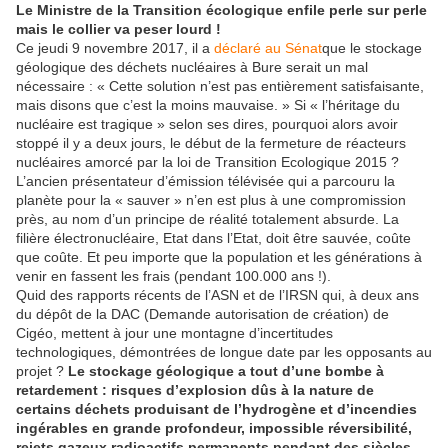
Le Ministre de la Transition écologique enfile perle sur perle
mais le collier va peser lourd !
Ce jeudi 9 novembre 2017, il a
déclaré au Sénat
que le stockage
géologique des déchets nucléaires à Bure serait un mal
nécessaire : « Cette solution n’est pas entièrement satisfaisante,
mais disons que c’est la moins mauvaise. » Si « l’héritage du
nucléaire est tragique » selon ses dires, pourquoi alors avoir
stoppé il y a deux jours, le début de la fermeture de réacteurs
nucléaires amorcé par la loi de Transition Ecologique 2015 ?
L’ancien présentateur d’émission télévisée qui a parcouru la
planète pour la « sauver » n’en est plus à une compromission
près, au nom d’un principe de réalité totalement absurde. La
filière électronucléaire, Etat dans l’Etat, doit être sauvée, coûte
que coûte. Et peu importe que la population et les générations à
venir en fassent les frais (pendant 100.000 ans !).
Quid des rapports récents de l’ASN et de l’IRSN qui, à deux ans
du dépôt de la DAC (Demande autorisation de création) de
Cigéo, mettent à jour une montagne d’incertitudes
technologiques, démontrées de longue date par les opposants au
projet ?
Le stockage géologique a tout d’une bombe à
retardement : risques d’explosion dûs à la nature de
certains déchets produisant de l’hydrogène et d’incendies
ingérables en grande profondeur, impossible réversibilité,
rejets gazeux radioactifs permanents pendant des siècles,