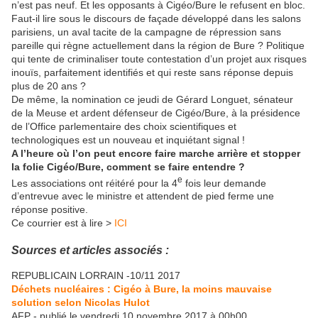
n’est pas neuf. Et les opposants à Cigéo/Bure le refusent en bloc.
Faut-il lire sous le discours de façade développé dans les salons
parisiens, un aval tacite de la campagne de répression sans
pareille qui règne actuellement dans la région de Bure ? Politique
qui tente de criminaliser toute contestation d’un projet aux risques
inouïs, parfaitement identifiés et qui reste sans réponse depuis
plus de 20 ans ?
De même, la nomination ce jeudi de Gérard Longuet, sénateur
de la Meuse et ardent défenseur de Cigéo/Bure, à la présidence
de l’Office parlementaire des choix scientifiques et
technologiques est un nouveau et inquiétant signal !
A l’heure où l’on peut encore faire marche arrière et stopper
la folie Cigéo/Bure, comment se faire entendre ?
e
Les associations ont réitéré pour la 4
fois leur demande
d’entrevue avec le ministre et attendent de pied ferme une
réponse positive.
Ce courrier est à lire >
ICI
Sources et articles associés :
REPUBLICAIN LORRAIN -10/11 2017
Déchets nucléaires : Cigéo à Bure, la moins mauvaise
solution selon Nicolas Hulot
AFP - publié le vendredi 10 novembre 2017 à 00h00