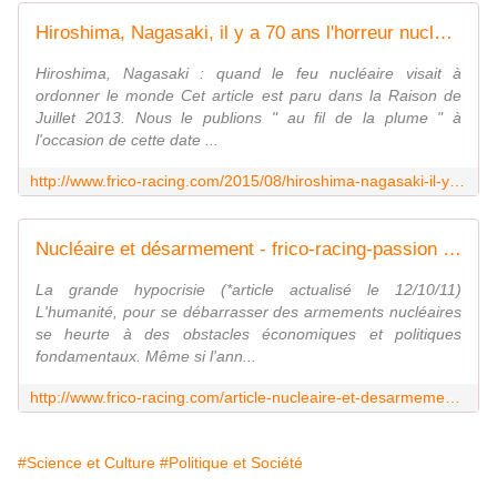
Hiroshima, Nagasaki, il y a 70 ans l'horreur nucléaire. - frico-racing-passion moto
Hiroshima, Nagasaki : quand le feu nucléaire visait à
ordonner le monde Cet article est paru dans la Raison de
Juillet 2013. Nous le publions " au fil de la plume " à
l'occasion de cette date ...
http://www.frico-racing.com/2015/08/hiroshima-nagasaki-il-y-a-70-ans-l-horreur-nucleaire.html
Nucléaire et désarmement - frico-racing-passion moto
La grande hypocrisie (*article actualisé le 12/10/11)
L'humanité, pour se débarrasser des armements nucléaires
se heurte à des obstacles économiques et politiques
fondamentaux. Même si l'ann...
http://www.frico-racing.com/article-nucleaire-et-desarmement-48620099.html
#Science et Culture
#Politique et Société