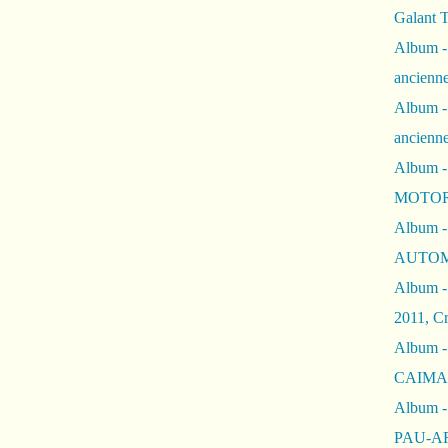
Galant 
Album -
ancienne
Album -
ancienn
Album -
MOTOR
Album -
AUTOM
Album -
2011, Cr
Album - 
CAIMAN 
Album -
PAU-A