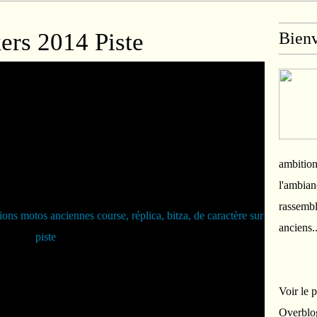
ers 2014 Piste
Bien
ambition
l'ambian
rassembl
anciens.
Voir le 
Overblo