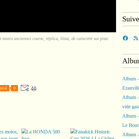
Suiv
motos anciennes course, réplica, bitza, de caractère sur piste
Albu
Album -
Ezanvil
post
0
Album -
vide ga
Album -
Le Bour
Album -