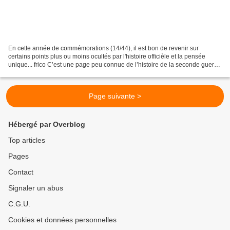
En cette année de commémorations (14/44), il est bon de revenir sur
certains points plus ou moins ocultés par l'histoire officièle et la pensée
unique... frico C’est une page peu connue de l’histoire de la seconde guerre
mondiale : dès 1941-1942, Washington...
Page suivante >
Hébergé par Overblog
Top articles
Pages
Contact
Signaler un abus
C.G.U.
Cookies et données personnelles