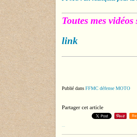
Toutes mes vidéos 
link
Publié dans
FFMC défense MOTO
Partager cet article
Re
…