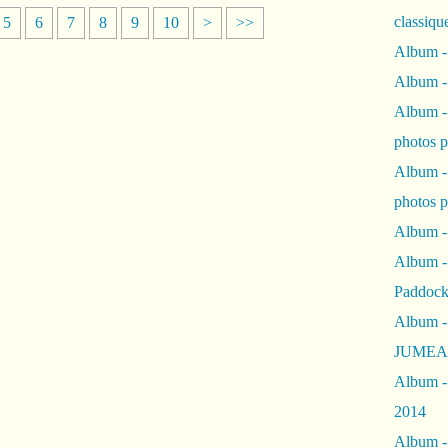
classiqu
5
6
7
8
9
10
>
>>
Album -
Album -
Album -
photos 
Album -
photos p
Album -
Album -
Paddock
Album -
JUMEAU
Album -
2014
Album - 