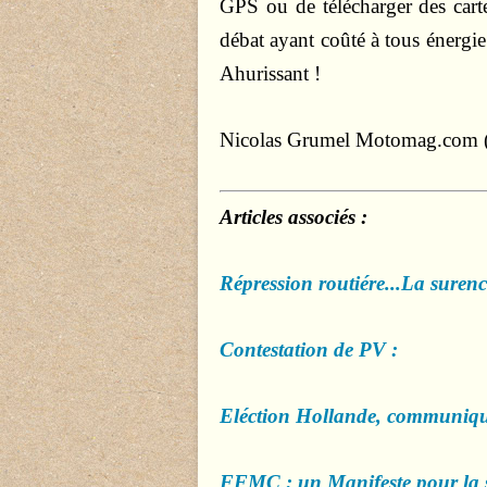
GPS ou de télécharger des cart
débat ayant coûté à tous énergie
Ahurissant !
Nicolas Grumel
Motomag.com (
Articles associés :
Répression routiére...La suren
Contestation de PV :
Eléction Hollande, communi
FFMC : un Manifeste pour la sé