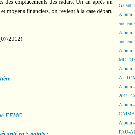
es des emplacements des radars. Un an après un
Galant 
 et moyens financiers, on revient à la case départ.
Album -
ancienne
Album -
07/2012)
ancienn
Album -
MOTOR
Album -
AUTOM
chère
Album -
2011, Cr
Album - 
CAIMAN 
qué FFMC
Album -
PAU-A
curité en 5 points :