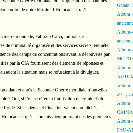
e la Seconde Guerre mondiale, de l’implication des banques
Galant 
riode noire de notre histoire, l’Holocauste, qu’ils
Album -
ancienne
Album -
 Guerre mondiale, Fabrizio Calvi, journaliste
ancienn
res de criminalité organisée et des services secrets, enquête
Album -
istence des camps de concentrations avant la découverte par
MOTOR
ifiés par la CIA fournissent des éléments de réponses et
Album -
issaient la situation mais se refusaient à la divulguer.
AUTOM
Album -
zis pendant et après la Seconde Guerre mondiale n’ont-elles
2011, Cr
ble ? Oui, si l’on se réfère à l’utilisation de criminels de
Album - 
e froide. Si le silence et l’inaction valent complicité,
CAIMAN 
l’Holocauste, qu’ils connaissaient pourtant dès les premières
Album -
PAU-A