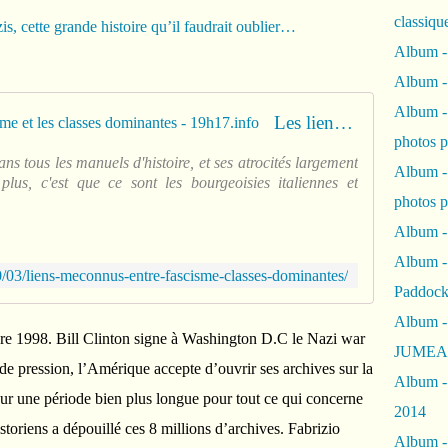
classiqu
Album -
Album -
Album -
Les liens méconnus entre le fascisme et les classes dominantes - 19h17.info
photos 
s tous les manuels d'histoire, et ses atrocités largement
Album -
lus, c'est que ce sont les bourgeoisies italiennes et
photos p
Album -
Album -
/03/liens-meconnus-entre-fascisme-classes-dominantes/
Paddock
Album -
obre 1998. Bill Clinton signe à Washington D.C le Nazi war
JUMEAU
de pression, l’Amérique accepte d’ouvrir ses archives sur la
Album -
ur une période bien plus longue pour tout ce qui concerne
2014
storiens a dépouillé ces 8 millions d’archives. Fabrizio
Album - 