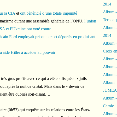
2014
Album 
our la CIA
et
ont bénéficié d’une totale impunité
Ternois 
 nazisme durant une assemblée générale de l’ONU,
l’union
Album -
SA et l’Ukraine ont voté contre
2014
cain Ford employait prisonniers et déportés en produisant
Album -
Croix en
 aidé Hitler à accéder au pouvoir
Album -
Album - 
Album -
e très gros profits avec ce qui a été confisqué aux juifs
Album 
ut après la nuit de cristal. Mais dans le « devoir de
JUMEA
aient être oubliés soit-disant….
Album -
Carole
ire (0h53) qui enquête sur les relations entre les États-
Album -