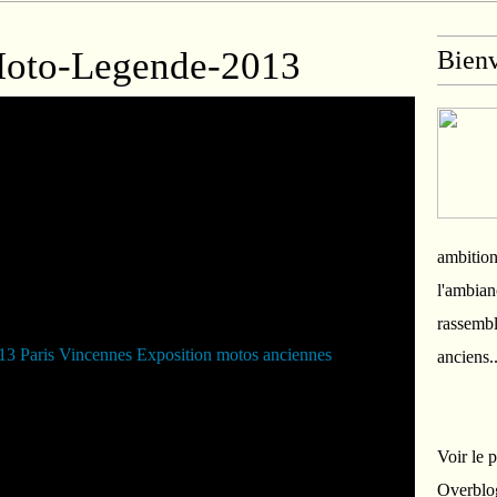
Moto-Legende-2013
Bien
ambition
l'ambian
rassembl
anciens.
Voir le 
Overblo