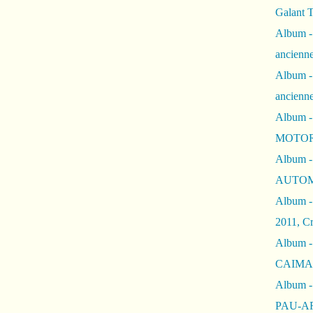
Galant 
Album -
ancienne
Album -
ancienn
Album -
MOTOR
Album -
AUTOM
Album -
2011, Cr
Album - 
CAIMAN 
Album -
PAU-A