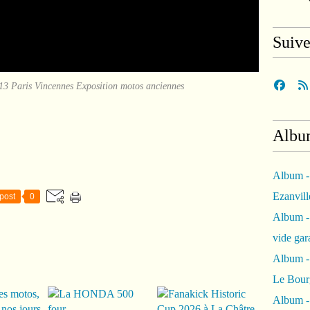
Suiv
3 Paris Vincennes Exposition motos anciennes
Albu
Album -
Ezanvil
post
0
Album -
vide ga
Album -
Le Bour
Album -