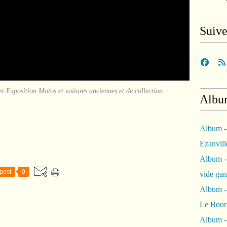
Suiv
Exposition Motos et voitures anciennes et de collection
Albu
Album -
Ezanvil
Album -
post
0
vide ga
Album -
Le Bour
Album -