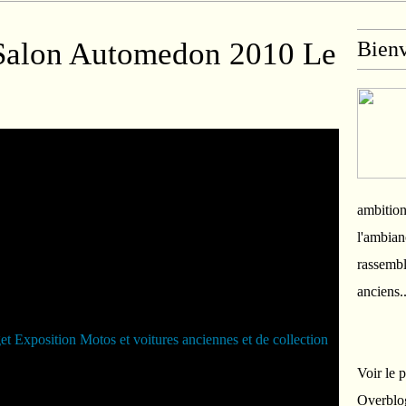
Salon Automedon 2010 Le
Bien
ambition
l'ambian
rassembl
anciens.
Voir le 
Overblo