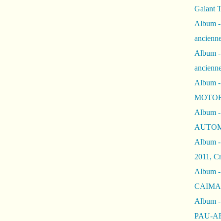
Galant 
Album -
ancienne
Album -
ancienn
Album -
MOTOR
Album -
AUTOM
Album -
2011, Cr
Album - 
CAIMAN 
Album -
PAU-A