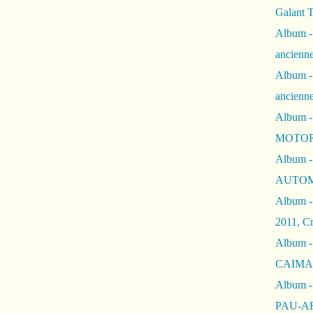
Galant 
Album -
ancienne
Album -
ancienn
Album -
MOTOR
Album -
AUTOM
Album -
2011, Cr
Album - 
CAIMAN 
Album -
PAU-A