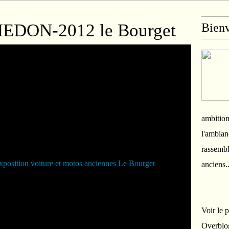
EDON-2012 le Bourget
Bien
ambition
l'ambian
rassembl
anciens.
Voir le 
Overblo