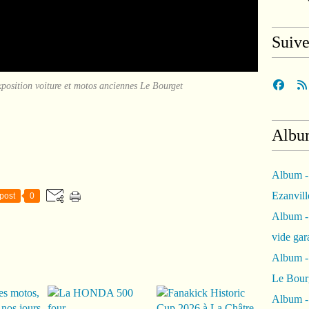
Suiv
tion voiture et motos anciennes Le Bourget
Albu
Album -
Ezanvil
post
0
Album -
vide ga
Album -
Le Bour
Album -