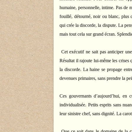
humaine, personnelle, intime. Pas de mo
fouillé, détourné, noir ou blanc, plus
qui crée la discorde, la dispute. La pens
mais tout cela sur grand écran. Splendi
Cet exécutif ne sait pas anticiper une 
Résultat il rajoute lui-même les crises q
la discorde. La haine se propage entr
devenues primaires, sans prendre la pein
Ces gouvernants d’aujourd’hui, en cul
individualisée. Petits esprits sans nua
leur sinistre chef, sans dignité. La caro
Que ce soit dans le domaine de la cr