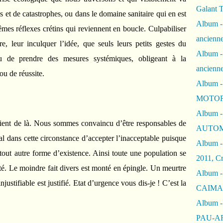
Galant 
 et de catastrophes, ou dans le domaine sanitaire qui en est
Album -
mêmes réflexes crétins qui reviennent en boucle. Culpabiliser
ancienne
tre, leur inculquer l’idée, que seuls leurs petits gestes du
Album -
ieu de prendre des mesures systémiques, obligeant à la
ancienn
ou de réussite.
Album -
MOTOR
Album -
ient de là. Nous sommes convaincu d’être responsables de
AUTOM
mal dans cette circonstance d’accepter l’inacceptable puisque
Album -
 tout autre forme d’existence. Ainsi toute une population se
2011, Cr
lté. Le moindre fait divers est monté en épingle. Un meurtre
Album - 
justifiable est justifié. Etat d’urgence vous dis-je ! C’est la
CAIMAN 
Album -
PAU-A