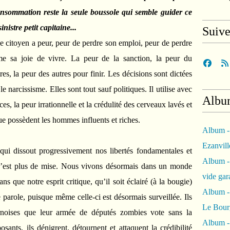
nsommation reste la seule boussole qui semble guider ce
istre petit capitaine...
Suiv
Le citoyen a peur, peur de perdre son emploi, peur de perdre
ême sa joie de vivre. La peur de la sanction, la peur du
es, la peur des autres pour finir. Les décisions sont dictées
e narcissisme. Elles sont tout sauf politiques. Il utilise avec
Albu
s, la peur irrationnelle et la crédulité des cerveaux lavés et
ue possèdent les hommes influents et riches.
Album -
Ezanvil
qui dissout progressivement nos libertés fondamentales et
Album -
n n’est plus de mise. Nous vivons désormais dans un monde
vide ga
ans que notre esprit critique, qu’il soit éclairé (à la bougie)
Album -
e parole, puisque même celle-ci est désormais surveillée. Ils
Le Bour
ournoises que leur armée de députés zombies vote sans la
Album -
sants, ils dénigrent, détournent et attaquent la crédibilité