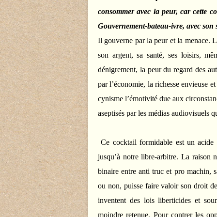
consommer avec la peur, car cette co
Gouvernement-bateau-ivre, avec son sin
Il gouverne par la peur et la menace. 
son argent, sa santé, ses loisirs, m
dénigrement, la peur du regard des autr
par l’économie, la richesse envieuse et l
cynisme l’émotivité due aux circonstance
aseptisés par les médias audiovisuels q
Ce cocktail formidable est un acide 
jusqu’à notre libre-arbitre. La raiso
binaire entre anti truc et pro machin, s
ou non, puisse faire valoir son droit d
inventent des lois liberticides et s
moindre retenue. Pour contrer les oppo