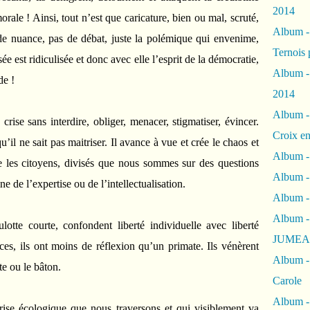
2014
rale ! Ainsi, tout n’est que caricature, bien ou mal, scruté,
Album 
 de nuance, pas de débat, juste la polémique qui envenime,
Ternois 
ée est ridiculisée et donc avec elle l’esprit de la démocratie,
Album -
de !
2014
Album -
crise sans interdire, obliger, menacer, stigmatiser, évincer.
Croix en
u’il ne sait pas maitriser. Il avance à vue et crée le chaos et
Album -
e les citoyens, divisés que nous sommes sur des questions
Album - 
e de l’expertise ou de l’intellectualisation.
Album -
Album 
otte courte, confondent liberté individuelle avec liberté
JUMEA
nces, ils ont moins de réflexion qu’un primate. Ils vénèrent
Album -
tte ou le bâton.
Carole
Album -
ise écologique que nous traversons et qui visiblement va