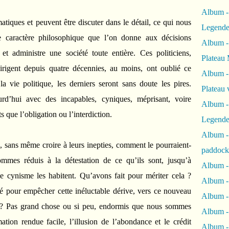
Album -
iques et peuvent être discuter dans le détail, ce qui nous
Legende
le caractère philosophique que l’on donne aux décisions
Album -
et administre une société toute entière. Ces politiciens,
Plateau 
irigent depuis quatre décennies, au moins, ont oublié ce
Album -
a vie politique, les derniers seront sans doute les pires.
Plateau 
rd’hui avec des incapables, cyniques, méprisant, voire
Album -
 que l’obligation ou l’interdiction.
Legende
Album 
s, sans même croire à leurs inepties, comment le pourraient-
paddock
mmes réduis à la détestation de ce qu’ils sont, jusqu’à
Album -
le cynisme les habitent. Qu’avons fait pour mériter cela ?
Album -
é pour empêcher cette inéluctable dérive, vers ce nouveau
Album - 
 ? Pas grand chose ou si peu, endormis que nous sommes
Album 
ion rendue facile, l’illusion de l’abondance et le crédit
Album -