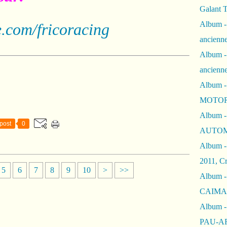
Galant 
Album -
.com/fricoracing
ancienne
Album -
ancienn
Album -
MOTOR
Album -
post
0
AUTOM
Album -
2011, Cr
5
6
7
8
9
10
>
>>
Album - 
CAIMAN 
Album -
PAU-A