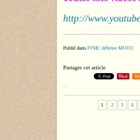
http://www.youtube
Publié dans
FFMC défense MOTO
Partager cet article
Re
…
1
2
3
4