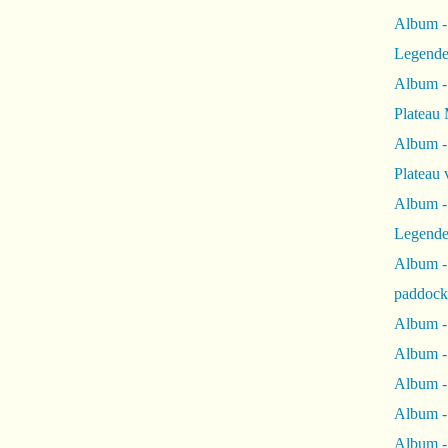
n
Album -
e
Legende
r
i
Album -
e
Plateau 
n
r
Album -
a
Plateau 
t
e
Album -
r
Legende
,
a
Album 
b
paddock
o
n
Album -
n
Album -
e
z
Album - 
v
Album 
o
u
Album -