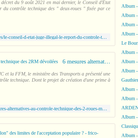
décret du 9 août 2021 en mai dernier, le Conseil d'État
Album -
r du contrôle technique des " deux-roues " fixée par ce
Album -
Album 
Album
https://www.conseil-etat.fr/actualites/le-conseil-d-etat-juge-illegal-le-report-du-controle-technique-des-deux-roues
Le Bour
Album -
6 mesures alternatives au contrôle technique des 2RM dévoilées
Album -
Album -
C et la FFM, le ministère des Transports a présenté une
trôle technique. Dont le projet de création d'une prime à
Gauthie
Album -
Album -
ARDEN
https://www.motomag.com/6-mesures-alternatives-au-controle-technique-des-2-roues-motorises-ont-ete-devoilees.html
Album -
Classiqu
"Répressio
Album -