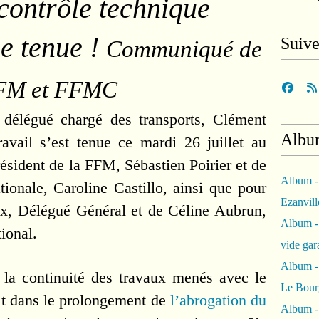
contrôle technique
e tenue !
Suiv
Communiqué de
FFM et FFMC
e délégué chargé des transports, Clément
Albu
avail s’est tenue ce mardi 26 juillet au
ésident de la FFM, Sébastien Poirier et de
Album -
tionale, Caroline Castillo, ainsi que pour
Ezanvil
x, Délégué Général et de Céline Aubrun,
Album -
ional.
vide ga
Album -
la continuité des travaux menés avec le
Le Bour
ait dans le prolongement de
l’abrogation du
Album -