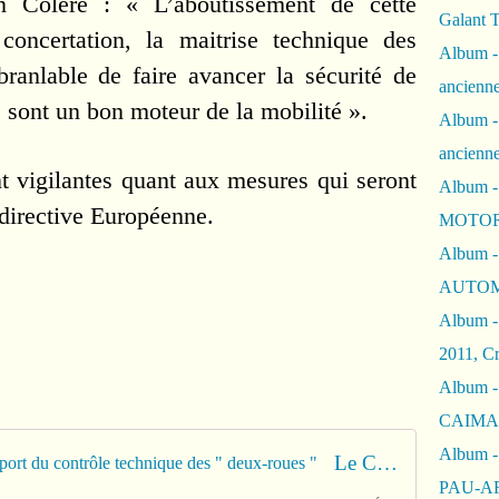
n Colère : « L’aboutissement de cette
Galant 
oncertation, la maitrise technique des
Album -
ébranlable de faire avancer la sécurité de
ancienne
, sont un bon moteur de la mobilité ».
Album -
ancienn
 vigilantes quant aux mesures qui seront
Album -
 directive Européenne.
MOTOR
Album -
AUTOM
Album -
2011, Cr
Album - 
CAIMAN 
Album -
Le Conseil d'Etat juge illégal le report du contrôle technique des " deux-roues "
PAU-A