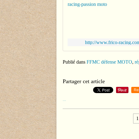
http://www.frico-racing.com
Publié dans
FFMC défense MOTO
,
ré
Partager cet article
Re
…
1