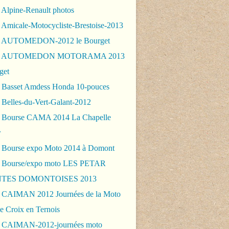
 Alpine-Renault photos
 Amicale-Motocycliste-Brestoise-2013
- AUTOMEDON-2012 le Bourget
 - AUTOMEDON MOTORAMA 2013
get
 Basset Amdess Honda 10-pouces
 Belles-du-Vert-Galant-2012
 Bourse CAMA 2014 La Chapelle
r
 Bourse expo Moto 2014 à Domont
 Bourse/expo moto LES PETAR
TES DOMONTOISES 2013
 CAIMAN 2012 Journées de la Moto
e Croix en Ternois
n routiere" : "Mètre étalon" des limites de l'acceptation po
 CAIMAN-2012-journées moto