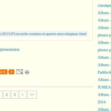
classiqu
V
e
Album -
r
Album -
s
l
Album -
e
/2015/05/securite-routiere-et-guerre-psycologique.html
photos 
s
5
Album -
0
glementation
photos p
0
a
Album -
b
Album -
o
n
post
0
Paddock
n
Album -
é
s
JUMEAU
,
2
3
>
>>
Album -
p
o
2014
u
Album - 
r