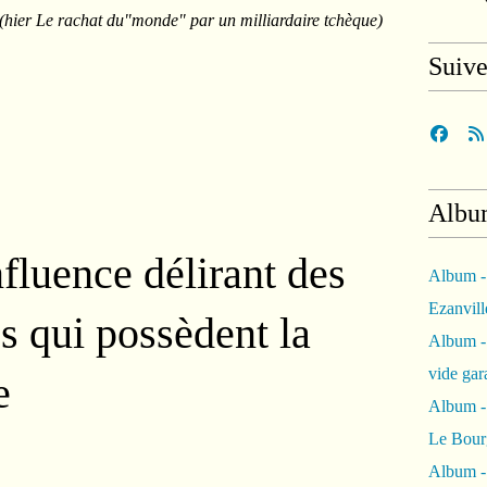
(hier Le rachat du"monde" par un milliardaire tchèque)
Suiv
Albu
fluence délirant des
Album -
Ezanvil
es qui possèdent la
Album -
vide ga
e
Album -
Le Bour
Album -