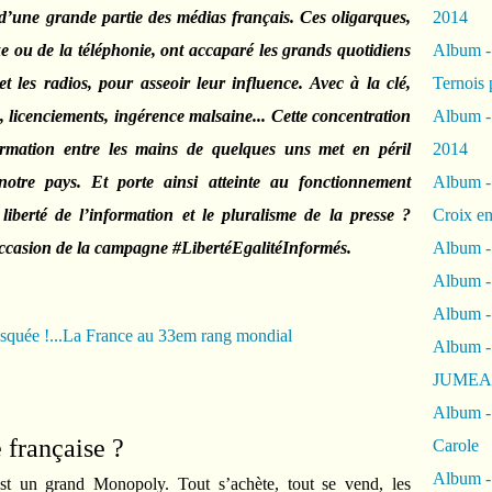
e d’une grande partie des médias français. Ces oligarques,
2014
 ou de la téléphonie, ont accaparé les grands quotidiens
Album 
et les radios, pour asseoir leur influence. Avec à la clé,
Ternois 
ns, licenciements, ingérence malsaine... Cette concentration
Album -
rmation entre les mains de quelques uns met en péril
2014
otre pays. Et porte ainsi atteinte au fonctionnement
Album -
iberté de l’information et le pluralisme de la presse ?
Croix en
’occasion de la campagne #LibertéEgalitéInformés.
Album -
Album - 
Album -
Album 
JUMEA
Album -
 française ?
Carole
Album -
st un grand Monopoly. Tout s’achète, tout se vend, les