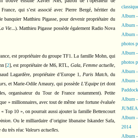
 trouve ensuite Xavier Niel, patron de l’opérateur de
classiqu
France, qui s’est associé avec Pierre Bergé, héritier du
Album -
le banquier Matthieu Pigasse, pour devenir propriétaire du
Album -
La Vie
...). Matthieu Pigasse possède également Radio Nova
Album -
photos 
Album -
nce, est propriétaire du groupe TF1. La famille Mohn, qui
photos p
nn
[
2
]
, est propriétaire de M6, RTL,
Gala
,
Femme actuelle
,
Album -
aud Lagardère, propriétaire d’Europe 1,
Paris Match
, du
Album -
urs
, et Marie-Odile Amaury, qui possède
L’Equipe
(et dont
Paddock
ales, organisateur du Tour de France notamment). Petite
Album -
« que » millionnaires, avec tout de même une fortune évaluée
JUMEAU
 « Top 10 », on pourrait aussi ajouter la famille Bettencourt
Album -
inion
. Ou le milliardaire d’origine libanaise Iskander Safa,
2014
 du très réac
Valeurs actuelles
.
Album - 