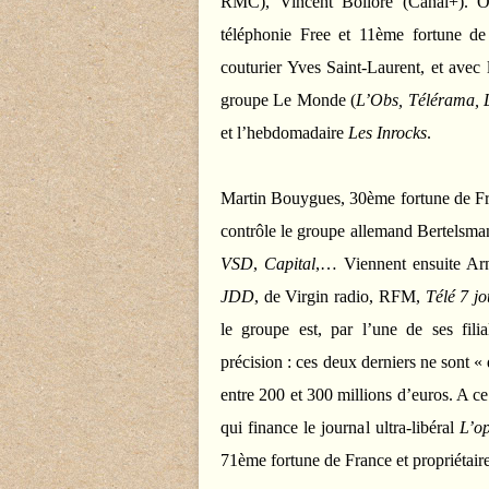
RMC), Vincent Bolloré (Canal+). On
téléphonie Free et 11ème fortune de 
couturier Yves Saint-Laurent, et avec 
groupe Le Monde (
L’Obs, Télérama, 
et l’hebdomadaire
Les Inrocks
.
Martin Bouygues, 30ème fortune de Fra
contrôle le groupe allemand Bertelsma
VSD
,
Capital
,… Viennent ensuite Arn
JDD
, de Virgin radio, RFM,
Télé 7 jo
le groupe est, par l’une de ses fili
précision : ces deux derniers ne sont 
entre 200 et 300 millions d’euros. A ce
qui finance le journal ultra-libéral
L’op
71ème fortune de France et propriétaire