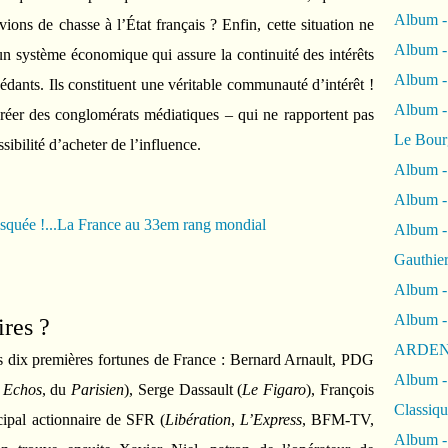
Album -
vions de chasse à l’État français ? Enfin, cette situation ne
Album -
n système économique qui assure la continuité des intérêts
Album 
sédants. Ils constituent une véritable communauté d’intérêt !
Album
créer des conglomérats médiatiques – qui ne rapportent pas
Le Bour
sibilité d’acheter de l’influence.
Album -
Album -
Album -
Gauthie
Album -
Album -
ires ?
ARDEN
 des dix premières fortunes de France : Bernard Arnault, PDG
Album -
s
Echos
, du
Parisien
), Serge Dassault (
Le Figaro
), François
Classiqu
ncipal actionnaire de SFR (
Libération
,
L’Express
, BFM-TV,
Album -