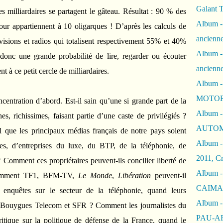
Galant 
es milliardaires se partagent le gâteau. Résultat : 90 % des
Album -
ur appartiennent à 10 oligarques ! D’après les calculs de
ancienne
visions et radios qui totalisent respectivement 55% et 40%
Album -
donc une grande probabilité de lire, regarder ou écouter
ancienn
 à ce petit cercle de milliardaires.
Album -
MOTOR
entration d’abord. Est-il sain qu’une si grande part de la
Album -
s, richissimes, faisant partie d’une caste de privilégiés ?
AUTOM
l que les principaux médias français de notre pays soient
Album -
s, d’entreprises du luxe, du BTP, de la téléphonie, de
2011, Cr
? Comment ces propriétaires peuvent-ils concilier liberté de
Album - 
? Comment TF1, BFM-TV,
Le Monde
,
Libération
peuvent-il
CAIMAN 
 enquêtes sur le secteur de la téléphonie, quand leurs
Album -
ee, Bouygues Telecom et SFR ? Comment les journalistes du
PAU-A
ritique sur la politique de défense de la France, quand le