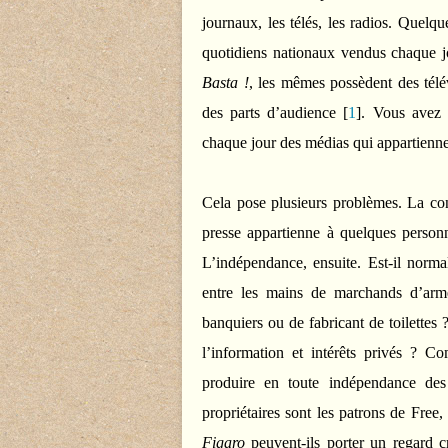
journaux, les télés, les radios. Quelqu
quotidiens nationaux vendus chaque jo
Basta !
, les mêmes possèdent des télé
des parts d’audience
[
1
]
. Vous avez 
chaque jour des médias qui appartiennent
Cela pose plusieurs problèmes. La conc
presse appartienne à quelques personne
L’indépendance, ensuite. Est-il norma
entre les mains de marchands d’arme
banquiers ou de fabricant de toilettes 
l’information et intérêts privés 
produire en toute indépendance des
propriétaires sont les patrons de Fr
Figaro
peuvent-ils porter un regard c