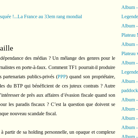
Album -
Legende
Album -
Plateau 
Album -
aille
Plateau 
indépendance des médias ? Un mélange des genres pour le
Album -
rnalistes en porte-à-faux. Comment TF1 pourrait-il produire
Legende
 partenariats publics-privés (
PPP
) quand son propriétaire,
Album 
ales du BTP qui bénéficient de ces juteux contrats ? Autre
paddock
ntéresser de près aux affaires d’évasion fiscale quand son
Album -
our les paradis fiscaux ? C’est la question que doivent se
Album -
aque nouveau scandale fiscal.
Album - 
Album 
 à partir de sa holding personnelle, un opaque et complexe
Album -