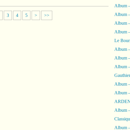
Album -
Album -
3
4
5
>
>>
Album 
Album
Le Bour
Album -
Album -
Album -
Gauthie
Album -
Album -
ARDEN
Album -
Classiqu
Album -