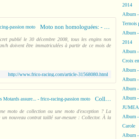
2014
Album 
Ternois 
Moto non homologuées: - frico-racing-passion moto
Album -
écret publié le 30 décembre 2008, tous les engins non
2014
/h doivent être immatriculées à partir de ce mois de
Album -
Croix en
Album -
http://www.frico-racing.com/article-31568080.html
Album - 
Album -
Album 
Collection, Circuit, la Mutuelle des Motards assure... - frico-racing-passion moto
JUMEA
une moto de collection ou une moto d'exception ? La
Album -
un nouveau contrat taillé sur-mesure : Collector. À la
Carole
Album -