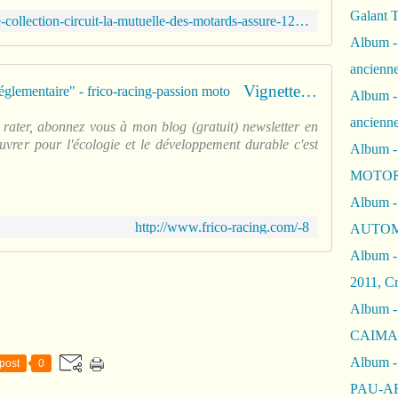
Galant 
http://www.frico-racing.com/article-collection-circuit-la-mutuelle-des-motards-assure-124016940.html
Album -
ancienne
Vignettes contre "l'obsolescence réglementaire" - frico-racing-passion moto
Album -
ancienn
 rater, abonnez vous à mon blog (gratuit) newsletter en
vrer pour l'écologie et le développement durable c'est
Album -
MOTOR
Album -
http://www.frico-racing.com/-8
AUTOM
Album -
2011, Cr
Album - 
CAIMAN 
Album -
post
0
PAU-A