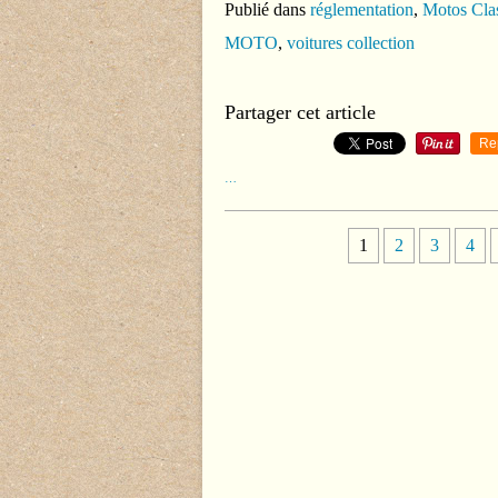
Publié dans
réglementation
,
Motos Clas
MOTO
,
voitures collection
Partager cet article
Re
…
1
2
3
4