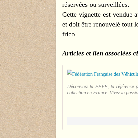
réservées ou surveillées.
Cette vignette est vendue 
et doit être renouvelé tout le
frico
Articles et lien associées c
Découvrez la FFVE, la référence po
collection en France. Vivez la passi