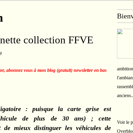
n
Bien
gnette collection FFVE
ng
ambition
ter, abonnez vous à mon blog (gratuit) newsletter en bas
l'ambian
rassembl
anciens.
igatoire : puisque la carte grise est
.(véhicule de plus de 30 ans) ; c
ette
Voir le 
t de mieux distinguer les véhicules de
Overblo