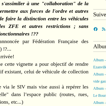
t s'assimiler à une "collaboration" de la
ermettre aux forces de l'ordre et autres
Suiv
e faire la distinction entre les véhicules
les ZFE et autres restrictions ; sans
fonctionnaires !??
 annoncée par Fédération Française des
Albu
 !?...
 arrivée!
Album -
cette vignette a pour objectif de rendre
Ezanvil
tif existant, celui de véhicule de collection
Album -
vide ga
le via le SIV mais vise aussi à repérer les
Album -
elle" dans l’espace public (routes, rues,
Le Bour
ons, etc...)
Album -