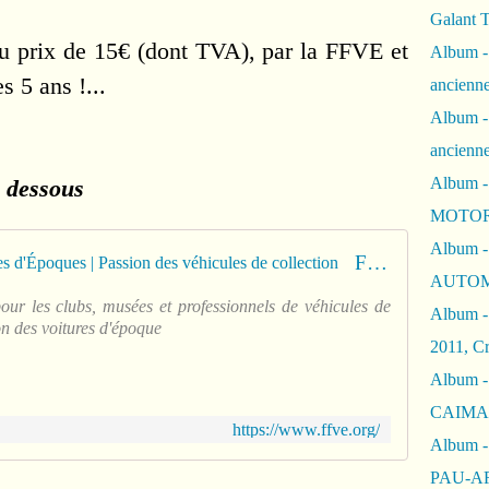
Galant 
au prix de 15€ (dont TVA), par la FFVE et
Album -
s 5 ans !...
ancienne
Album -
ancienn
Album -
i dessous
MOTOR
Album -
Fédération Française des Véhicules d'Époques | Passion des véhicules de collection
AUTOM
ur les clubs, musées et professionnels de véhicules de
Album -
on des voitures d'époque
2011, Cr
Album - 
CAIMAN 
https://www.ffve.org/
Album -
PAU-A