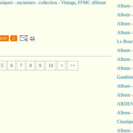
siques - anciennes - collection - Vintage
,
FFMC défense
Album -
Album -
Album 
Album
post
0
Le Bour
Album -
Album -
2
3
4
5
6
5
6
7
8
9
10
>
>>
Album -
0
0
0
0
0
Gauthie
Album -
Album -
ARDEN
Album -
Classiqu
Album -