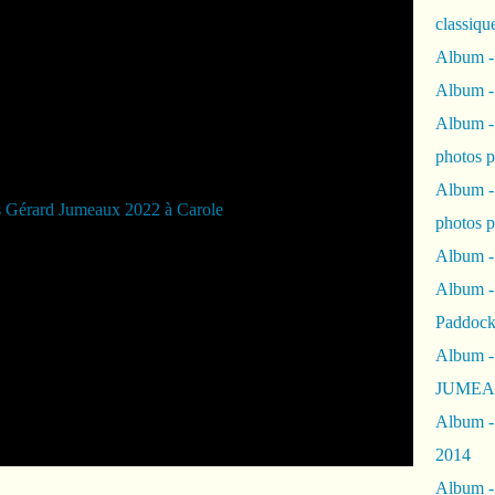
classiqu
Album -
Album -
Album -
photos 
Album -
photos p
Album -
Album -
Paddock
Album -
JUMEAU
Album -
2014
Album - 