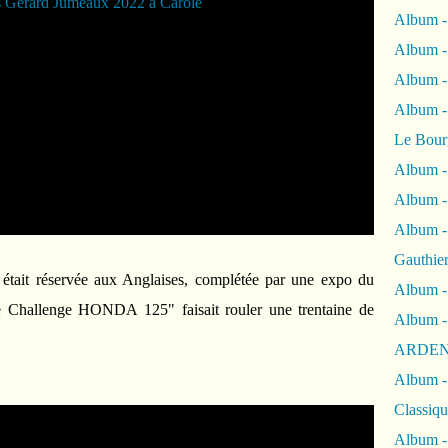
Album -
Album -
Album 
Album
Le Bour
Album -
Album -
Album -
Gauthie
était réservée aux Anglaises, complétée par une expo du
Album -
e Challenge HONDA 125" faisait rouler une trentaine de
Album -
ARDEN
Album -
Classiqu
Album -