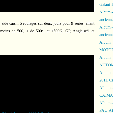
Galant 
Album -
ancienne
side-cars...
5 roulages sur deux jours pour 9 séries, allant
Album -
 moins de 500, + de 500/1 et +500/2, GP, Anglaise/1 et
ancienn
Album -
MOTOR
Album -
AUTOM
Album -
2011, Cr
Album - 
CAIMAN 
Album -
PAU-A