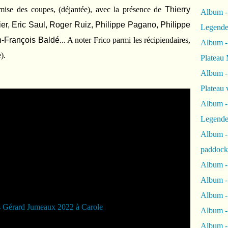
remise des coupes, (déjantée), avec la présence de
Thierry
Album -
er, Eric Saul, Roger Ruiz, Philippe Pagano, Philippe
Legende
n-François Baldé
... A noter Frico parmi les récipiendaires,
Album -
).
Plateau 
Album -
Plateau 
Album -
Legende
Album 
paddock
Album -
Album -
Album - 
Album 
Album -