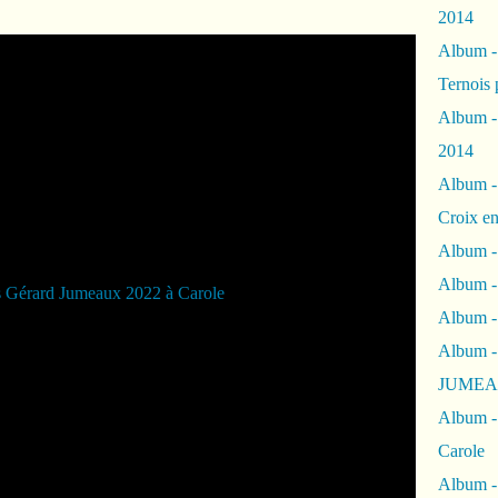
2014
Album 
Ternois 
Album -
2014
Album -
Croix en
Album -
Album - 
Album -
Album 
JUMEA
Album -
Carole
Album -