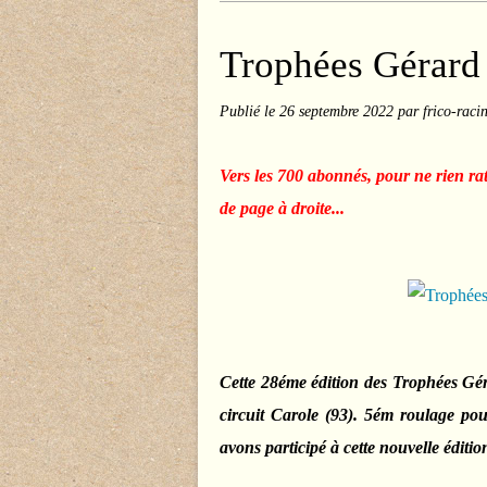
Trophées Gérard
Publié le
26 septembre 2022
par frico-raci
Vers les 700 abonnés, pour ne rien ra
de page à droite...
Cette 28éme édition des Trophées Gé
circuit Carole (93). 5ém roulage po
avons participé à cette nouvelle édition