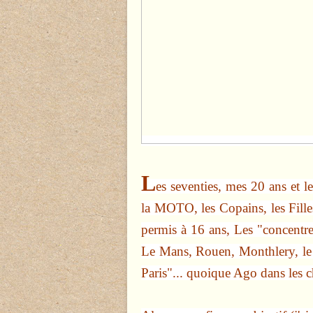
L
es seventies, mes 20 ans et le
la MOTO, les Copains, les Filles
permis à 16 ans, Les "concentres
Le Mans, Rouen, Monthlery, le 
Paris"... quoique Ago dans les c