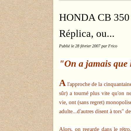
HONDA CB 350
Réplica, ou...
Publié le
28 février 2007
par Frico
"On a jamais que l
A
l'approche de la cinquantain
sûr) a tourné plus vite qu'on ne
vie, ont (sans regret) monopolis
adulte...d'autres disent à tors" de
Alors, on regarde dans le rétro