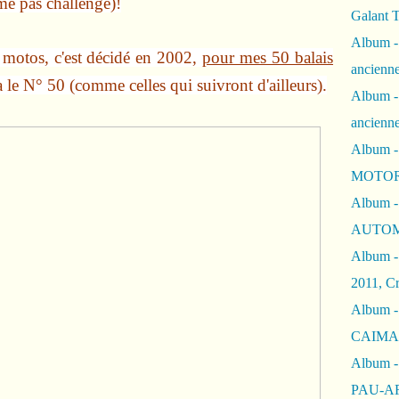
ime pas challenge)!
Galant 
Album -
 motos, c'est décidé en 2002,
pour mes 50 balais
ancienne
a le N° 50 (comme celles qui suivront d'ailleurs).
Album -
ancienn
Album -
MOTOR
Album -
AUTOM
Album -
2011, Cr
Album - 
CAIMAN 
Album -
PAU-A