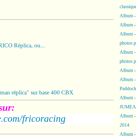
classiqu
Album -
Album -
Album -
photos 
O Réplica, ou...
Album -
photos p
Album -
Album -
Paddock
n réplica" sur base 400 CBX
Album -
sur:
JUMEAU
.com/fricoracing
Album -
2014
Album - 