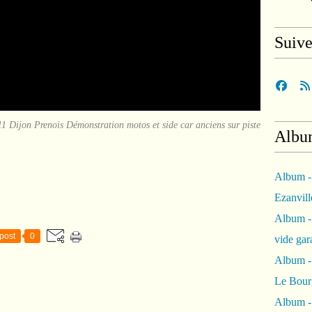
Suiv
 Prenois Démonstration motos et side car anciens sur piste
Albu
Album -
Ezanvil
Album -
post
0
vide ga
Album -
Le Bour
Album -