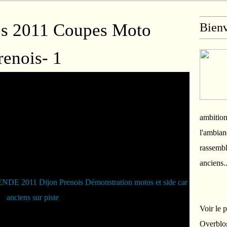
os 2011 Coupes Moto
Bien
enois- 1
ambition
l'ambian
rassembl
anciens.
Voir le 
Overblo