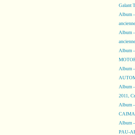
Galant 
Album -
ancienne
Album -
ancienn
Album -
MOTOR
Album -
AUTOM
Album -
2011, Cr
Album - 
CAIMAN 
Album -
PAU-A