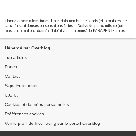
Liberté et sensations fortes. Un certain nombre de sports (et la moto est de
ceux là) sont denses en sensations fortes… Dérivé du parachutisme (un
must en la matiére, dont j'ai "taté" il y a longtemps), le PARAPENTE en est un
autre, (apparu à la fin des...
Hébergé par Overblog
Top articles
Pages
Contact
Signaler un abus
C.G.U.
Cookies et données personnelles
Préférences cookies
Voir le profil de frico-racing sur le portail Overblog