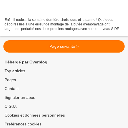
Enfin il roule… la semaine dernière...trois tours et la panne ! Quelques
déboires liés à une erreur de montage de la butée d’embrayage ont
largement perturbé nos deux premiers roulages avec notre nouveau SIDE.
Après avoir trouvé les pièces chez "Légendes"...
Page suivante >
Hébergé par Overblog
Top articles
Pages
Contact
Signaler un abus
C.G.U.
Cookies et données personnelles
Préférences cookies