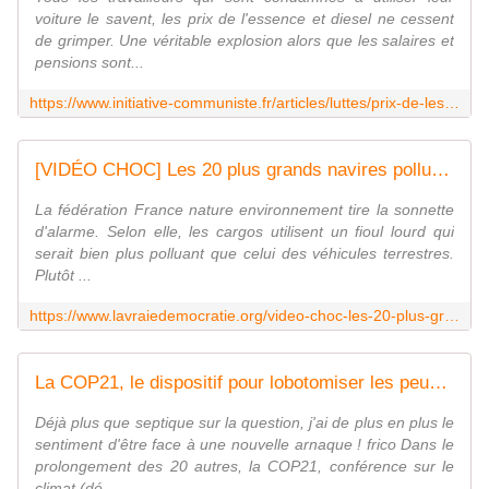
voiture le savent, les prix de l'essence et diesel ne cessent
de grimper. Une véritable explosion alors que les salaires et
pensions sont...
https://www.initiative-communiste.fr/articles/luttes/prix-de-lessence-et-diesel-macron-taxe-les-travailleurs-les-chiffres/
[VIDÉO CHOC] Les 20 plus grands navires polluent plus que toutes les voitures de la planète
La fédération France nature environnement tire la sonnette
d'alarme. Selon elle, les cargos utilisent un fioul lourd qui
serait bien plus polluant que celui des véhicules terrestres.
Plutôt ...
https://www.lavraiedemocratie.org/video-choc-les-20-plus-grands-navires-polluent-plus-que-toutes-les-voitures-de-la-planete/
La COP21, le dispositif pour lobotomiser les peuples ! - frico-racing-passion moto
Déjà plus que septique sur la question, j'ai de plus en plus le
sentiment d'être face à une nouvelle arnaque ! frico Dans le
prolongement des 20 autres, la COP21, conférence sur le
climat (dé...