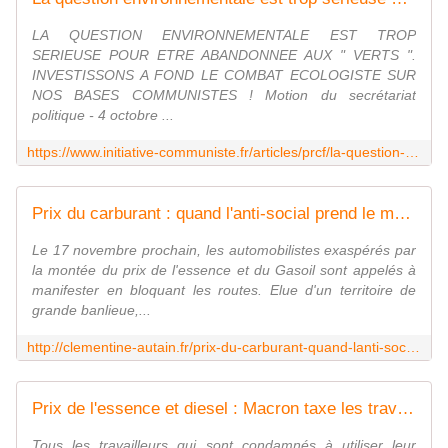
LA QUESTION ENVIRONNEMENTALE EST TROP
SERIEUSE POUR ETRE ABANDONNEE AUX " VERTS ".
INVESTISSONS A FOND LE COMBAT ECOLOGISTE SUR
NOS BASES COMMUNISTES ! Motion du secrétariat
politique - 4 octobre ...
https://www.initiative-communiste.fr/articles/prcf/la-question-environnementale-est-trop-serieuse-pour-etre-abandonnee-aux-verts/
Prix du carburant : quand l'anti-social prend le masque écologique - Clémentine Autain
Le 17 novembre prochain, les automobilistes exaspérés par
la montée du prix de l'essence et du Gasoil sont appelés à
manifester en bloquant les routes. Elue d'un territoire de
grande banlieue,...
http://clementine-autain.fr/prix-du-carburant-quand-lanti-social-prend-le-masque-ecologique/
Prix de l'essence et diesel : Macron taxe les travailleurs - les chiffres - INITIATIVE COMMUNISTE
Tous les travailleurs qui sont condamnés à utiliser leur