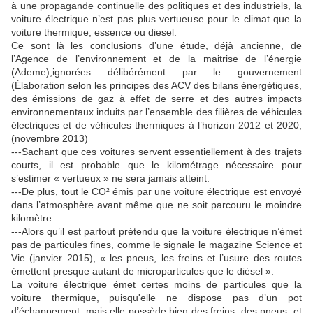
à une propagande continuelle des politiques et des industriels, la
voiture électrique n’est pas plus vertueuse pour le climat que la
voiture thermique, essence ou diesel.
Ce sont là les conclusions d’une étude, déjà ancienne, de
l’Agence de l’environnement et de la maitrise de l’énergie
(Ademe),ignorées délibérément par le gouvernement
(Élaboration selon les principes des ACV des bilans énergétiques,
des émissions de gaz à effet de serre et des autres impacts
environnementaux induits par l’ensemble des filières de véhicules
électriques et de véhicules thermiques à l’horizon 2012 et 2020,
(novembre 2013)
---Sachant que ces voitures servent essentiellement à des trajets
courts, il est probable que le kilométrage nécessaire pour
s’estimer « vertueux » ne sera jamais atteint.
---De plus, tout le CO² émis par une voiture électrique est envoyé
dans l’atmosphère avant même que ne soit parcouru le moindre
kilomètre.
---Alors qu’il est partout prétendu que la voiture électrique n’émet
pas de particules fines, comme le signale le magazine Science et
Vie (janvier 2015), « les pneus, les freins et l’usure des routes
émettent presque autant de microparticules que le diésel ».
La voiture électrique émet certes moins de particules que la
voiture thermique, puisqu'elle ne dispose pas d’un pot
d’échappement, mais elle possède bien des freins, des pneus, et