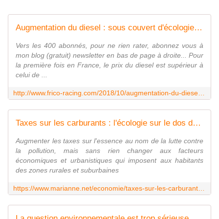
Augmentation du diesel : sous couvert d'écologie, l'État se renfloue au détriment des plus précaires. - frico-racing-passion moto
Vers les 400 abonnés, pour ne rien rater, abonnez vous à
mon blog (gratuit) newsletter en bas de page à droite... Pour
la première fois en France, le prix du diesel est supérieur à
celui de ...
http://www.frico-racing.com/2018/10/augmentation-du-diesel-sous-couvert-d-ecologie-l-etat-se-renfloue-au-detriment-des-plus-precaires.html
Taxes sur les carburants : l'écologie sur le dos des pauvres
Augmenter les taxes sur l'essence au nom de la lutte contre
la pollution, mais sans rien changer aux facteurs
économiques et urbanistiques qui imposent aux habitants
des zones rurales et suburbaines
https://www.marianne.net/economie/taxes-sur-les-carburants-l-ecologie-sur-le-dos-des-pauvres
La question environnementale est trop sérieuse pour être abandonnée aux "verts" - INITIATIVE COMMUNISTE