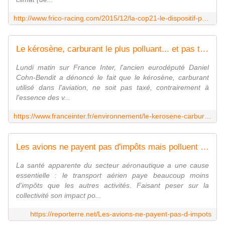
http://www.frico-racing.com/2015/12/la-cop21-le-dispositif-pour-lobotomiser-les-peuples.html
Le kérosène, carburant le plus polluant... et pas taxé
Lundi matin sur France Inter, l'ancien eurodéputé Daniel
Cohn-Bendit a dénoncé le fait que le kérosène, carburant
utilisé dans l'aviation, ne soit pas taxé, contrairement à
l'essence des v...
https://www.franceinter.fr/environnement/le-kerosene-carburant-le-plus-polluant-et-pas-taxe
Les avions ne payent pas d'impôts mais polluent un maximum
La santé apparente du secteur aéronautique a une cause
essentielle : le transport aérien paye beaucoup moins
d'impôts que les autres activités. Faisant peser sur la
collectivité son impact po...
https://reporterre.net/Les-avions-ne-payent-pas-d-impots