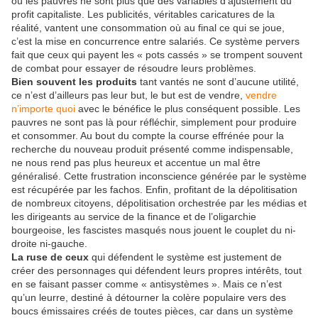
où les pauvres ne sont plus que des variables d’ajustement du
profit capitaliste. Les publicités, véritables caricatures de la
réalité, vantent une consommation où au final ce qui se joue,
c’est la mise en concurrence entre salariés. Ce système pervers
fait que ceux qui payent les « pots cassés » se trompent souvent
de combat pour essayer de résoudre leurs problèmes.
Bien souvent les produits
tant vantés ne sont d’aucune utilité,
ce n’est d’ailleurs pas leur but, le but est de vendre,
vendre
n’importe quoi
avec le bénéfice le plus conséquent possible. Les
pauvres ne sont pas là pour réfléchir, simplement pour produire
et consommer. Au bout du compte la course effrénée pour la
recherche du nouveau produit présenté comme indispensable,
ne nous rend pas plus heureux et accentue un mal être
généralisé. Cette frustration inconscience générée par le système
est récupérée par les fachos. Enfin, profitant de la dépolitisation
de nombreux citoyens, dépolitisation orchestrée par les médias et
les dirigeants au service de la finance et de l’oligarchie
bourgeoise, les fascistes masqués nous jouent le couplet du ni-
droite ni-gauche.
La ruse de ceux
qui défendent le système est justement de
créer des personnages qui défendent leurs propres intérêts, tout
en se faisant passer comme « antisystèmes ». Mais ce n’est
qu’un leurre, destiné à détourner la colère populaire vers des
boucs émissaires créés de toutes pièces, car dans un système