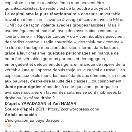
capitaliste les seuls « antisystèmes » ne peuvent être
qu’anticapitalistes. Le reste c’est de la poudre aux yeux !
Le capitalisme le plus réactionnaire
a entrepris un véritable
travail de démolition, il avance à visage découvert avec le FN ou
l’UMP, ou de façon violente avec les groupes fascistes. Mais il
avance également masqué, avec des associations comme «
liberté chérie » « Riposte Laïque » ou « contribuables associés »,
des radios comme « radio courtoisie », des think-tank comme «
le club de l’horloge » ou alors des sites internet dans lesquels,
grâce à leur charisme, quelques personnages en manque de
notoriété, véritables gourous paranos et démagogues,
embrigadent et détournent des gens en manque de repère de la
véritable lutte qui oppose depuis toujours le capital au travail, les
exploités aux exploiteurs, les possédants aux démunis, les riches
aux pauvres, c’est-à-dire la lutte des classes…tout simplement !
Juste pour rigoler,
répondez à cette question : pour quelles
avancées sociales en faveur des salariés se sont mobilisées la
droite ou l’extrême droite ?
D’après YAPADAXAN et Yan HAMAR
Source d'aprés 2CR :
https://2ccr.wordpress.com/
Article associés
:
L'indignation au pays Basque :
link
Sur les dérives autoritaires et fascisantes de leur europe de