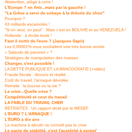
Abstention, piége à cons !
L'Europe ? en finir...mais par la gauche !
"La Grèce a servi de cobaye à la théorie du choc"
Pourquoi ?
43 milliards escamotés !
"Si on veut, on peut"...Mais c'est en BOLIVIE et au VENEZUELA !
Hollande : à droite toute !
Faut il sortir de l'euro ? (Jacques Sapir)
Les 0,00001% vous souhaitent une très bonne année
« Salauds de pauvres » ?
Stratégies de manipulation des masses
Changer, c'est possible !
LA DETTE PUBLIQUE ET LA BANCOCRATIE (+vidéo)
Fraude fiscale : dicours et rèalité...
Coût du travail, l'arnaque dévoilée
Retraite : la bourse ou la vie ?
La crise...Quelle crise ?
Compétitivité et cout du travail
LA FABLE DU TRAVAIL CHER
RETRAITES : Un rapport dicté par le MEDEF
L'EURO ? L'ARNAQUE !
L'EURO a dix ans
La machine à abrutir ne connaît pas la crise
Le pacte de stabilité, c'est l'austérité à perpet'