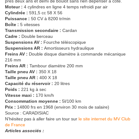
près deux ans et demi de boulot sans rien dépenser à coté.
Moteur :
4 cylindres en ligne 4 temps refroidi par air
Cylindrée :
591,5 cc 58 X 56
Puissance :
50 CV à 8200 tr/min
Boîte :
5 vitesses
Transmission secondaire :
Cardan
Cadre :
Double berceau
Suspensions AV :
Fourche téléscopique
Suspensions AR :
Amortisseurs hydraulique
Freins AV :
Double disque diamètre à commande mécanique
216 mm
Freins AR :
Tambour diamètre 200 mm
Taille pneu AV :
350 X 18
Taille pneu AR :
400 X 18
Capacité du réservoir :
20 litres
Poids :
221 kg à sec
Vitesse maxi :
170 km/h
Consommation moyenne :
5l/100 km
Prix :
14800 frs en 1968 (environ 30 mois de salaire)
Source : CARADISIAC
N'hésitez pas à aller faire un tour sur
le site internet du MV Club
de France
Articles associés :