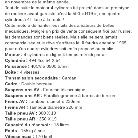
en novembre de la même année.
Tout de suite le moteur 4 cylindres fut projeté dans un prototype
de routière avant-gardiste, c'est la 500 « R19 », une quatre
cylindres à 4T face à la route !
Cette moto a du hanter les nuits des amateurs de belles
mécaniques. Malgré un prix de vente conséquent fixé par l'usine,
les demandes sont biens réelles. Mais elle ne sera jamais
commercialisée et le rêve s'arrêtera là. Il faudra attendre 1965
pour qu’un quatre cylindres soit enfin proposé au public.
Moteur :
4 cylindres en ligne 4 temps refroidi par air
Cylindrée :
494,4cc 54 X 54
Puissance :
40CV à 8500 tr/min
Boîte :
4 vitesses
Transmission secondaire :
Cardan
Cadre :
Double berceau
Suspensions AV :
Fourche télescopique
Suspensions AR :
Parallélogramme à barres de torsion
Freins AV :
Tambour diamètre 230mm
Freins AR :
Tambour diamètre 220 mm
Taille pneu AV :
300 X 19
Taille pneu AR :
350 X 19
Capacité du réservoir :
18 litres
Poids :
155kg à sec
Vitesse maxi :
170 km/h