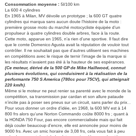
Consommation moyenne :
5l/100 km
La 600 4 cylindres
En 1965 à Milan, MV dévoile un prototype ; la 600 GT quatre
cylindres qui marqua sans aucun doute l’histoire de la moto :
première grosse moto du marché motocycliste équipée d’un
propulseur à quatre cylindres double arbres, face à la route.
Cette moto, apparue en 1965, n’a rien d’une sportive. Il faut dire
que le comte Domenico Agusta avait la réputation de vouloir tout
contrôler. Il ne souhaitait pas que d’autres utilisent ses machines
en compétitions avec le risque de ternir l’image de la marque si
les résultats n’avaient pas été à la hauteur de ses espérances.
(Ce moteur, dérivé de la 500 GP de Mike Haillwood, connut
plusieurs évolutions, qui conduisirent à la réalisation de la
performante 750 S America (780cc pour 75CV), qui atteignait
220 km/h)
.
Même si le moteur ne peut renier sa parenté avec le monde de la
compétition, sa transmission par cardan et son allure pataude
n’incite pas à poser ses pneus sur un circuit, sans parler du prix...
Pour vous donner un ordre d’idée, en 1968, la 600 MV est à 14
800 frs alors qu’une Norton Commando coûte 8000 frs ; quant à
la HONDA 750 Four, pas encore commercialisée mais qui fait
déjà couler beaucoup d’encre, elle est annoncée pour moins de
9000 frs. Avec un smic horaire de 3,08 frs, cela vous fait à peu