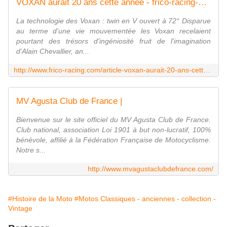
VOXAN aurait 20 ans cette année - frico-racing-passion moto
La technologie des Voxan : twin en V ouvert à 72° Disparue
au terme d'une vie mouvementée les Voxan recelaient
pourtant des trésors d'ingéniosité fruit de l'imagination
d'Alain Chevallier, an...
http://www.frico-racing.com/article-voxan-aurait-20-ans-cette-annee-125075693.html
MV Agusta Club de France |
Bienvenue sur le site officiel du MV Agusta Club de France.
Club national, association Loi 1901 à but non-lucratif, 100%
bénévole, affilié à la Fédération Française de Motocyclisme.
Notre s...
http://www.mvagustaclubdefrance.com/
#Histoire de la Moto
#Motos Classiques - anciennes - collection -
Vintage