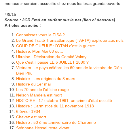
menace » seraient accueillis chez nous les bras grands ouverts
…
4/9/15
Source : 2CR Fred en surfant sur le net (lien ci dessous)
Articles associés :
Connaissez vous le TISA ?
Le Grand Traité Transatlantique (TAFTA) expliqué aux nuls
COUP DE GUEULE : l'OTAN c'est la guerre
Histoire: Mon Mai 68 ou...
Ukraine : Déclaration du Comité Valmy
Que c'est il passé LE 6 JUILLET 1880 ?
Vietnam. Le pays célèbre les 60 ans de la victoire de Diên
Biên Phu
Histoire : Les origines du 8 mars
Histoire du 1er mai
Les 70 ans de l'affiche rouge
Nelson Mandela est mort
HISTOIRE : 17 octobre 1961, un crime d'état occulté
Histoire : L’armistice du 11 novembre 1918
6 évrier 1934
Chavez est mort
Histoire : 50 ème anniversaire de Charonne
Stéphane Hessel reste vivant