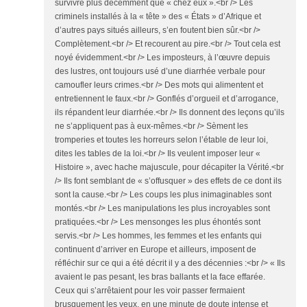
survivre plus décemment que « chez eux ».<br /> Les
criminels installés à la « tête » des « États » d’Afrique et
d’autres pays situés ailleurs, s’en foutent bien sûr.<br />
Complètement.<br /> Et recourent au pire.<br /> Tout cela est
noyé évidemment.<br /> Les imposteurs, à l’œuvre depuis
des lustres, ont toujours usé d’une diarrhée verbale pour
camoufler leurs crimes.<br /> Des mots qui alimentent et
entretiennent le faux.<br /> Gonflés d’orgueil et d’arrogance,
ils répandent leur diarrhée.<br /> Ils donnent des leçons qu’ils
ne s’appliquent pas à eux-mêmes.<br /> Sèment les
tromperies et toutes les horreurs selon l’étable de leur loi,
dites les tables de la loi.<br /> Ils veulent imposer leur «
Histoire », avec hache majuscule, pour décapiter la Vérité.<br
/> Ils font semblant de « s’offusquer » des effets de ce dont ils
sont la cause.<br /> Les coups les plus inimaginables sont
montés.<br /> Les manipulations les plus incroyables sont
pratiquées.<br /> Les mensonges les plus éhontés sont
servis.<br /> Les hommes, les femmes et les enfants qui
continuent d’arriver en Europe et ailleurs, imposent de
réfléchir sur ce qui a été décrit il y a des décennies :<br /> « Ils
avaient le pas pesant, les bras ballants et la face effarée.
Ceux qui s’arrêtaient pour les voir passer fermaient
brusquement les yeux, en une minute de doute intense et