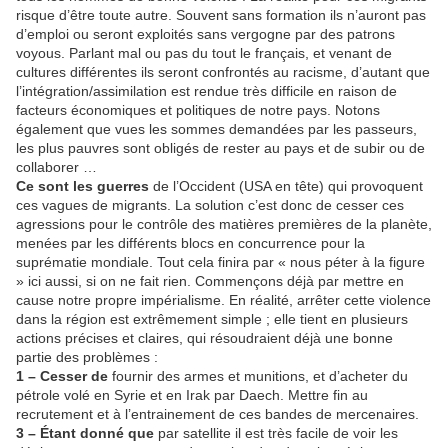
risque d’être toute autre. Souvent sans formation ils n’auront pas
d’emploi ou seront exploités sans vergogne par des patrons
voyous. Parlant mal ou pas du tout le français, et venant de
cultures différentes ils seront confrontés au racisme, d’autant que
l’intégration/assimilation est rendue très difficile en raison de
facteurs économiques et politiques de notre pays. Notons
également que vues les sommes demandées par les passeurs,
les plus pauvres sont obligés de rester au pays et de subir ou de
collaborer …
Ce sont les guerres
de l’Occident (USA en tête) qui provoquent
ces vagues de migrants. La solution c’est donc de cesser ces
agressions pour le contrôle des matières premières de la planète,
menées par les différents blocs en concurrence pour la
suprématie mondiale. Tout cela finira par « nous péter à la figure
» ici aussi, si on ne fait rien. Commençons déjà par mettre en
cause notre propre impérialisme. En réalité, arrêter cette violence
dans la région est extrêmement simple ; elle tient en plusieurs
actions précises et claires, qui résoudraient déjà une bonne
partie des problèmes :
1 – Cesser de
fournir des armes et munitions, et d’acheter du
pétrole volé en Syrie et en Irak par Daech. Mettre fin au
recrutement et à l’entrainement de ces bandes de mercenaires.
3 – Étant donné que
par satellite il est très facile de voir les