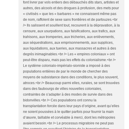
font livrer par vols entiers des débauchés dits stars, artistes et
autres, des alcools et des drogues à profusion, des mets pour
« civilisés » que les « barbares » ne connaissent même pas
de nom, raffolent de sexe sans frontières et de partouzes.<br
/> Ils salissent et souillent tout, recourent à la dépravation, à la
censure, aux usurpations, aux falsifications, aux trafics, aux
trahisons, aux tromperies, aux tricheries, aux enlèvements,
aux séquestrations, aux emprisonnements, aux supplices,
aux liquidations, aux tueries, aux massacres et autres à des
degrés inimaginables.<br /> Les « empires coloniaux » ont
peut-être disparu, mais pas les effets du colonialisme.<br />
Le système colonialo-impérialo-sioniste a imposé à des
populations entières de par le monde de chercher des
moyens de subsistance dans des conditions, le plus souvent,
atroces.<br /> Beaucoup parmi elles, rurales, se sont trouvées
dans des faubourgs de villes nouvelles coloniales,
contraintes de s’adapter à des modes de survie dans des
bidonvilles.<br /> Ces populations ont connu la
transplantation forcée dans leur pays d’origine, avant qu’elles
ne soient poussées à le quitter parfois pour fournir la main
d’œuvre, taillable et corvéable à merci, dont les métropoles
avaient besoin.<br /> Le processus migratoire ne peut pas