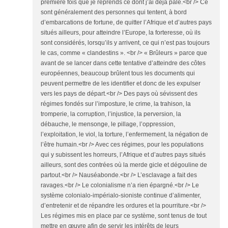
première fois que je reprends ce dont j’ai déjà palé.<br /> Ce
sont généralement des personnes qui tentent, à bord
d’embarcations de fortune, de quitter l’Afrique et d’autres pays
situés ailleurs, pour atteindre l’Europe, la forteresse, où ils
sont considérés, lorsqu’ils y arrivent, ce qui n’est pas toujours
le cas, comme « clandestins ». <br /> « Brûleurs » parce que
avant de se lancer dans cette tentative d’atteindre des côtes
européennes, beaucoup brûlent tous les documents qui
peuvent permettre de les identifier et donc de les expulser
vers les pays de départ.<br /> Des pays où sévissent des
régimes fondés sur l’imposture, le crime, la trahison, la
tromperie, la corruption, l’injustice, la perversion, la
débauche, le mensonge, le pillage, l’oppression,
l’exploitation, le viol, la torture, l’enfermement, la négation de
l’être humain.<br /> Avec ces régimes, pour les populations
qui y subissent les horreurs, l’Afrique et d’autres pays situés
ailleurs, sont des contrées où la merde gicle et dégouline de
partout.<br /> Nauséabonde.<br /> L’esclavage a fait des
ravages.<br /> Le colonialisme n’a rien épargné.<br /> Le
système colonialo-impérialo-sioniste continue d’alimenter,
d’entretenir et de répandre les ordures et la pourriture.<br />
Les régimes mis en place par ce système, sont tenus de tout
mettre en œuvre afin de servir les intérêts de leurs