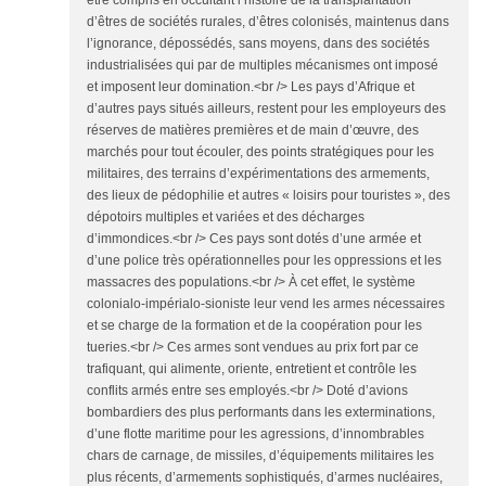
être compris en occultant l’histoire de la transplantation
d’êtres de sociétés rurales, d’êtres colonisés, maintenus dans
l’ignorance, dépossédés, sans moyens, dans des sociétés
industrialisées qui par de multiples mécanismes ont imposé
et imposent leur domination.<br /> Les pays d’Afrique et
d’autres pays situés ailleurs, restent pour les employeurs des
réserves de matières premières et de main d’œuvre, des
marchés pour tout écouler, des points stratégiques pour les
militaires, des terrains d’expérimentations des armements,
des lieux de pédophilie et autres « loisirs pour touristes », des
dépotoirs multiples et variées et des décharges
d’immondices.<br /> Ces pays sont dotés d’une armée et
d’une police très opérationnelles pour les oppressions et les
massacres des populations.<br /> À cet effet, le système
colonialo-impérialo-sioniste leur vend les armes nécessaires
et se charge de la formation et de la coopération pour les
tueries.<br /> Ces armes sont vendues au prix fort par ce
trafiquant, qui alimente, oriente, entretient et contrôle les
conflits armés entre ses employés.<br /> Doté d’avions
bombardiers des plus performants dans les exterminations,
d’une flotte maritime pour les agressions, d’innombrables
chars de carnage, de missiles, d’équipements militaires les
plus récents, d’armements sophistiqués, d’armes nucléaires,