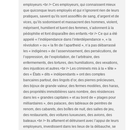
employeurs.<br /> Ces employeurs, qui connaissent mieux
que quiconque leurs employés et qui n’ignorent rien de leurs
pratiques, savent qu’ils sont assoiffés de sang, d’argent et de
vices, qu’ils sodomisent et massacrent des hommes, violent,
méprisent, humilient et tuent des femmes, s’adonnent à la
pédophilie et font disparaître des enfants.<br /> Ce qui a été
appelé « l’indépendance dans l’interdépendance », « la
révolution » ou « la fin de l’apartheid », n’a pas débarrassé
les « indigènes » de l’asservissement, des persécutions, de
l’oppression, de l’exploitation, de l’arbitraire, des
enfermements, des tortures, des humiliations, des vexations,
des injustices et autres.<br /> Les criminels mis à la « tête »
des « États » dits « indépendants » ont des comptes
bancaires partout, des lingots d’or, des pierres précieuses,
des bijoux de grande valeur, des fermes modèles, des haras,
des propriétés immobilières sans nombre, des résidences
dans les « grandes capitales » et au bord de « plages pour
milliardaires », des palaces, des tableaux de peintres de
renom, des cabarets, des boîtes de nuit, des salles de jeu,
des restaurants, des voitures luxueuses, des avions, des
bateaux.<br /> Ils affament et détruisent avec l’appui de leurs
employeurs, investissent dans les lieux de la débauche, se