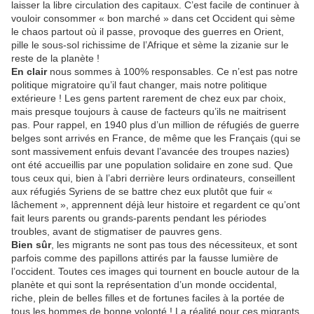
laisser la libre circulation des capitaux. C’est facile de continuer à
vouloir consommer « bon marché » dans cet Occident qui sème
le chaos partout où il passe, provoque des guerres en Orient,
pille le sous-sol richissime de l’Afrique et sème la zizanie sur le
reste de la planète !
En clair
nous sommes à 100% responsables. Ce n’est pas notre
politique migratoire qu’il faut changer, mais notre politique
extérieure ! Les gens partent rarement de chez eux par choix,
mais presque toujours à cause de facteurs qu’ils ne maitrisent
pas. Pour rappel, en 1940 plus d’un million de réfugiés de guerre
belges sont arrivés en France, de même que les Français (qui se
sont massivement enfuis devant l’avancée des troupes nazies)
ont été accueillis par une population solidaire en zone sud. Que
tous ceux qui, bien à l’abri derrière leurs ordinateurs, conseillent
aux réfugiés Syriens de se battre chez eux plutôt que fuir «
lâchement », apprennent déjà leur histoire et regardent ce qu’ont
fait leurs parents ou grands-parents pendant les périodes
troubles, avant de stigmatiser de pauvres gens.
Bien sûr
, les migrants ne sont pas tous des nécessiteux, et sont
parfois comme des papillons attirés par la fausse lumière de
l’occident. Toutes ces images qui tournent en boucle autour de la
planète et qui sont la représentation d’un monde occidental,
riche, plein de belles filles et de fortunes faciles à la portée de
tous les hommes de bonne volonté ! La réalité pour ces migrants