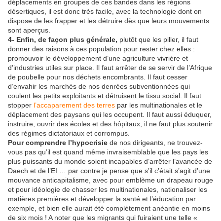
déplacements en groupes de ces bandes dans les régions
désertiques, il est donc très facile, avec la technologie dont on
dispose de les frapper et les détruire dès que leurs mouvements
sont aperçus.
4- Enfin, de façon plus générale,
plutôt que les piller, il faut
donner des raisons à ces population pour rester chez elles :
promouvoir le développement d’une agriculture vivrière et
d’industries utiles sur place. Il faut arrêter de se servir de l’Afrique
de poubelle pour nos déchets encombrants. Il faut cesser
d’envahir les marchés de nos denrées subventionnées qui
coulent les petits exploitants et détruisent le tissu social. Il faut
stopper
l’accaparement des terres
par les multinationales et le
déplacement des paysans qui les occupent. Il faut aussi éduquer,
instruire, ouvrir des écoles et des hôpitaux, il ne faut plus soutenir
des régimes dictatoriaux et corrompus.
Pour comprendre l’hypocrisie
de nos dirigeants, ne trouvez-
vous pas qu’il est quand même invraisemblable que les pays les
plus puissants du monde soient incapables d’arrêter l’avancée de
Daech et de l’EI … par contre je pense que s’il c’était s’agit d’une
mouvance anticapitalisme, avec pour emblème un drapeau rouge
et pour idéologie de chasser les multinationales, nationaliser les
matières premières et développer la santé et l’éducation par
exemple, et bien elle aurait été complètement anéantie en moins
de six mois ! A noter que les migrants qui fuiraient une telle «