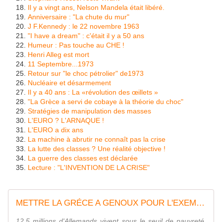
Il y a vingt ans, Nelson Mandela était libéré.
Anniversaire : "La chute du mur"
J F.Kennedy : le 22 novembre 1963
"I have a dream" : c'était il y a 50 ans
Humeur : Pas touche au CHE !
Henri Alleg est mort
11 Septembre...1973
Retour sur "le choc pétrolier" de1973
Nucléaire et désarmement
Il y a 40 ans : La «révolution des œillets »
"La Grèce a servi de cobaye à la théorie du choc"
Stratégies de manipulation des masses
L'EURO ? L'ARNAQUE !
L'EURO a dix ans
La machine à abrutir ne connaît pas la crise
La lutte des classes ? Une réalité objective !
La guerre des classes est déclarée
Lecture : "L'INVENTION DE LA CRISE"
METTRE LA GRÉCE A GENOUX POUR L'EXEMPLE
12,5 millions d'Allemands vivent sous le seuil de pauvreté.