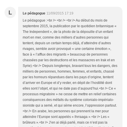
L
Le pédagogue
11/09/2015 17:19
Le pédagogue :<br /> <br /> <br /> Au début du mois de
septembre 2015, la publication par le quotidien britannique «
The Independent », de la photo de la dépouille d’un enfant
mort en mer, comme des milliers d’autres personnes qui
tentent, depuis un certain temps déjà, d’atteindre d’autres
rivages, semble avoir provoqué « une certaine émotion »,
face à « l’afflux des migrants » beaucoup de personnes
chassées par les destructions et les massacres en Irak et en
Syrie).<br /> Depuis longtemps, bravant tous les dangers, des
milliers de personnes, hommes, femmes, et enfants, chassé
par les horreurs répandues dans les pays d’origine, tentent
d’arriver en Europe et d’y rester, en dépit de l’hostilité dont
elles sont l’objet, et qui ne date pas d’aujourd’hui.<br /> Ce «
processus migratoire » ne cesse de mettre en relief certaines
conséquences des méfaits du système colonialo-impérialo-
sioniste qui a semé, et qui sème encore, l’oppression partout.
<br /> En arabe, les personnes qui prennent la mer pour
atteindre l’Europe sont appelés « lhrraaga ».<br /> Les «
brûleurs ».<br /> J’en ai déjà parlé, mais ce n’est pas la