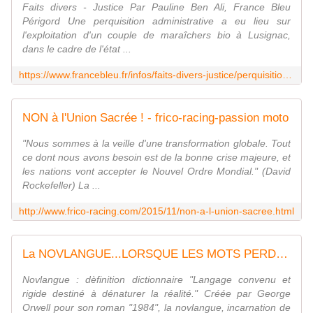
Faits divers - Justice Par Pauline Ben Ali, France Bleu
Périgord Une perquisition administrative a eu lieu sur
l'exploitation d'un couple de maraîchers bio à Lusignac,
dans le cadre de l'état ...
https://www.francebleu.fr/infos/faits-divers-justice/perquisition-chez-des-maraichers-lusignac-distribution-de-tracts-contre-notre-dame-des-landes-c-est-un-delit-1448572661
NON à l'Union Sacrée ! - frico-racing-passion moto
"Nous sommes à la veille d'une transformation globale. Tout
ce dont nous avons besoin est de la bonne crise majeure, et
les nations vont accepter le Nouvel Ordre Mondial." (David
Rockefeller) La ...
http://www.frico-racing.com/2015/11/non-a-l-union-sacree.html
La NOVLANGUE...LORSQUE LES MOTS PERDENT LEUR SENS ! - frico-racing-passion moto
Novlangue : dèfinition dictionnaire "Langage convenu et
rigide destiné à dénaturer la réalité." Créée par George
Orwell pour son roman "1984", la novlangue, incarnation de