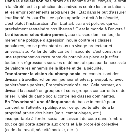
Dans la déclaration
des droits de l’homme et du citoyen, le droit
à la sûreté, est la protection des individus contre les arrestations
et les emprisonnements arbitraires de l’État dans le but d’assurer
leur liberté. Aujourd’hui, ce qu’on appelle le droit à la sécurité,
c’est plutôt l’instauration d’un État arbitraire et policier, qui va
précisément restreindre nos libertés ! C’est le monde à l’envers !
Le discours sécuritaire permet,
aux classes dominantes, de
mener une politique d’agression inouïe contre les classes
populaires, en se présentant sous un visage protecteur et
universaliste. Parler de lutte contre l’insécurité, c’est construire
une représentation rassurante du pouvoir en place et justifier
toutes les régressions sociales et démocratiques par la nécessité
de vaincre les ennemis de la liberté et de la sécurité.
Transformer la vision du champ social
en construisant des
divisions travailleur/chômeur, jeunes/retraités, privé/public, avec
papiers/sans papiers, Français/immigrés, etc. Cela permet, en
divisant la société en groupes et sous-groupes concurrents et de
briser l’unité du camp social contre les classes dominantes.
En "favorisant" une délinquance
de basse intensité pour
concentrer l’attention publique sur ce qui porte atteinte à la
propriété privée des biens (vols, cambriolages, etc.)
insupportable à l’ordre social, en laissant du coup dans l’ombre
tout ce qui porte atteinte aux droits et à la propriété collective
(code du travail, sécurité sociale, etc...).