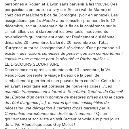
personnes à Rouen et à Lyon sans parvenir à les trouver. Des
perquisitions ont eu lieu à Ivry-sur-Seine (Val-de-Marne) et…
chez des maraîchers bios de Dordogne. (voir en annexe). Les
assignations que
Le Monde
a pu consulter prennent fin le 12
décembre, soit au lendemain de la fin de la conférence sur le
climat. Elles visent clairement les éventuels mouvements
revendicatifs qui pourraient entourer l’événement qui débute
dimanche 29 novembre. La loi du 20 novembre sur l’état
d’urgence autorise l’assignation à résidence d’une personne s’il
existe
« des raisons sérieuses de penser que son comportement
constitue une menace pour la sécurité et l’ordre publics »
.
LE DISCOURS SÉCURITAIRE
Deux semaines après les attentats du 13 novembre, la Ve
République présente le visage hideux de la peur, de
l’emballement guerrier et d’un pouvoir hors contrôle. Cette fuite
en avant sécuritaire est porteuse de nouvelles crises...
“Les
autorités françaises ont informé le Secrétaire Général du Conseil
de l’Europe d’un certain nombre de mesures prises dans le cadre
de l’état d’urgence […], mesures qui sont susceptibles de
nécessiter une dérogation à certains droits garantis par la
Convention européenne des droits de l’homme...”
Qu'un
gouvernement socialiste en soit l'acteur renvoie aux pires jours
de la IVe République sous Guy Mollet !