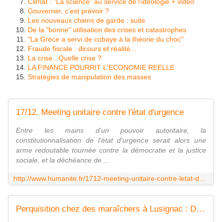
Climat : "La science" au service de l'idéologie + vidéo
Gouverner, c’est prévoir ?
Les nouveaux chiens de garde : suite
De la "bonne" utilisation des crises et catastrophes
"La Grèce a servi de cobaye à la théorie du choc"
Fraude fiscale : dicours et rèalité...
La crise...Quelle crise ?
LA FINANCE POURRIT L'ECONOMIE REELLE
Stratégies de manipulation des masses
17/12. Meeting unitaire contre l'état d'urgence
Entre les mains d'un pouvoir autoritaire, la
constitutionnalisation de l'état d'urgence serait alors une
arme redoutable tournée contre la démocratie et la justice
sociale, et la déchéance de ...
http://www.humanite.fr/1712-meeting-unitaire-contre-letat-durgence-593312
Perquisition chez des maraîchers à Lusignac : Distribution de tracts contre Notre-Dame-des-Landes c'est un délit ?