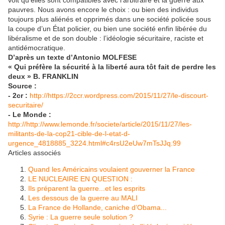
voit qu’elles sont compatibles avec l’arbitraire et la guerre aux
pauvres. Nous avons encore le choix : ou bien des individus
toujours plus aliénés et opprimés dans une société policée sous
la coupe d’un État policier, ou bien une société enfin libérée du
libéralisme et de son double : l’idéologie sécuritaire, raciste et
antidémocratique.
D’après un texte d’Antonio MOLFESE
« Qui préfère la sécurité à la liberté aura tôt fait de perdre les
deux » B. FRANKLIN
Source :
- 2cr :
http://https://2ccr.wordpress.com/2015/11/27/le-discourt-
securitaire/
- Le Monde :
http://http://www.lemonde.fr/societe/article/2015/11/27/les-
militants-de-la-cop21-cible-de-l-etat-d-
urgence_4818885_3224.html#c4rsU2eUw7mTsJJq.99
Articles associés
Quand les Américains voulaient gouverner la France
LE NUCLEAIRE EN QUESTION :
Ils préparent la guerre...et les esprits
Les dessous de la guerre au MALI
La France de Hollande, caniche d’Obama...
Syrie : La guerre seule solution ?