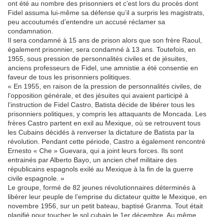
ont été au nombre des prisonniers et c’est lors du procès dont
Fidel assuma lui-même sa défense qu’il a surpris les magistrats,
peu accoutumés d’entendre un accusé réclamer sa
condamnation.
Il sera condamné à 15 ans de prison alors que son frère Raoul,
également prisonnier, sera condamné à 13 ans. Toutefois, en
1955, sous pression de personnalités civiles et de jésuites,
anciens professeurs de Fidel, une amnistie a été consentie en
faveur de tous les prisonniers politiques.
« En 1955, en raison de la pression de personnalités civiles, de
l’opposition générale, et des jésuites qui avaient participé à
l’instruction de Fidel Castro, Batista décide de libérer tous les
prisonniers politiques, y compris les attaquants de Moncada. Les
frères Castro partent en exil au Mexique, où se retrouvent tous
les Cubains décidés à renverser la dictature de Batista par la
révolution. Pendant cette période, Castro a également rencontré
Ernesto « Che » Guevara, qui a joint leurs forces. Ils sont
entrainés par Alberto Bayo, un ancien chef militaire des
républicains espagnols exilé au Mexique à la fin de la guerre
civile espagnole. »
Le groupe, formé de 82 jeunes révolutionnaires déterminés à
libérer leur peuple de l’emprise du dictateur quitte le Mexique, en
novembre 1956, sur un petit bateau, baptisé Granma. Tout était
planifié pour toucher le sol cubain le 1er décembre. Au même