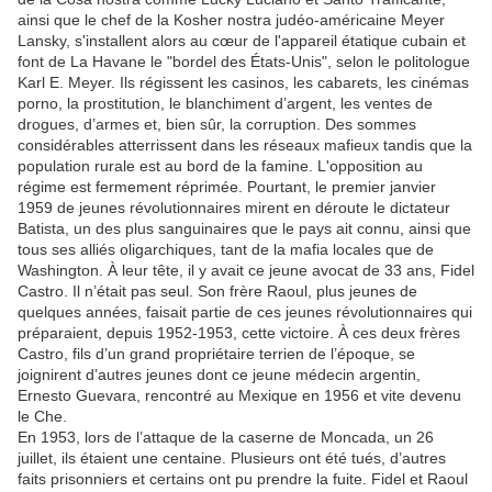
ainsi que le chef de la Kosher nostra judéo-américaine Meyer
Lansky, s'installent alors au cœur de l'appareil étatique cubain et
font de La Havane le "bordel des États-Unis", selon le politologue
Karl E. Meyer. Ils régissent les casinos, les cabarets, les cinémas
porno, la prostitution, le blanchiment d’argent, les ventes de
drogues, d’armes et, bien sûr, la corruption. Des sommes
considérables atterrissent dans les réseaux mafieux tandis que la
population rurale est au bord de la famine. L'opposition au
régime est fermement réprimée. Pourtant, le premier janvier
1959 de jeunes révolutionnaires mirent en déroute le dictateur
Batista, un des plus sanguinaires que le pays ait connu, ainsi que
tous ses alliés oligarchiques, tant de la mafia locales que de
Washington. À leur tête, il y avait ce jeune avocat de 33 ans, Fidel
Castro. Il n’était pas seul. Son frère Raoul, plus jeunes de
quelques années, faisait partie de ces jeunes révolutionnaires qui
préparaient, depuis 1952-1953, cette victoire. À ces deux frères
Castro, fils d’un grand propriétaire terrien de l’époque, se
joignirent d’autres jeunes dont ce jeune médecin argentin,
Ernesto Guevara, rencontré au Mexique en 1956 et vite devenu
le Che.
En 1953, lors de l’attaque de la caserne de Moncada, un 26
juillet, ils étaient une centaine. Plusieurs ont été tués, d’autres
faits prisonniers et certains ont pu prendre la fuite. Fidel et Raoul