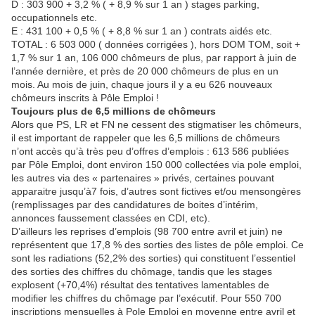
D : 303 900 + 3,2 % ( + 8,9 % sur 1 an ) stages parking,
occupationnels etc.
E : 431 100 + 0,5 % ( + 8,8 % sur 1 an ) contrats aidés etc.
TOTAL : 6 503 000 ( données corrigées ), hors DOM TOM, soit +
1,7 % sur 1 an, 106 000 chômeurs de plus, par rapport à juin de
l’année dernière, et près de 20 000 chômeurs de plus en un
mois. Au mois de juin, chaque jours il y a eu 626 nouveaux
chômeurs inscrits à Pôle Emploi !
Toujours plus de 6,5 millions de chômeurs
Alors que PS, LR et FN ne cessent des stigmatiser les chômeurs,
il est important de rappeler que les 6,5 millions de chômeurs
n’ont accès qu’à très peu d’offres d’emplois : 613 586 publiées
par Pôle Emploi, dont environ 150 000 collectées via pole emploi,
les autres via des « partenaires » privés, certaines pouvant
apparaitre jusqu’à7 fois, d’autres sont fictives et/ou mensongères
(remplissages par des candidatures de boites d’intérim,
annonces faussement classées en CDI, etc).
D’ailleurs les reprises d’emplois (98 700 entre avril et juin) ne
représentent que 17,8 % des sorties des listes de pôle emploi. Ce
sont les radiations (52,2% des sorties) qui constituent l’essentiel
des sorties des chiffres du chômage, tandis que les stages
explosent (+70,4%) résultat des tentatives lamentables de
modifier les chiffres du chômage par l’exécutif. Pour 550 700
inscriptions mensuelles à Pole Emploi en moyenne entre avril et