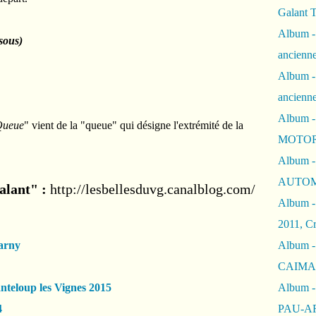
Galant 
Album -
sous)
ancienne
Album -
ancienn
Album -
Queue
" vient de la "queue" qui désigne l'extrémité de la
MOTOR
Album -
AUTOM
alant" :
http://lesbellesduvg.canalblog.com/
Album -
2011, Cr
arny
Album - 
CAIMAN 
nteloup les Vignes 2015
Album -
4
PAU-A