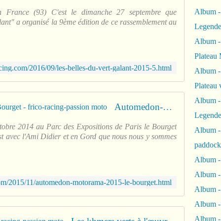
Album -
en France (93) C'est le dimanche 27 septembre que
alant" a organisé la 9ème édition de ce rassemblement au
Legende
Album -
Plateau 
cing.com/2016/09/les-belles-du-vert-galant-2015-5.html
Album -
Plateau 
Album -
Automedon-Motorama 2015 Le Bourget - frico-racing-passion moto
Legende
ctobre 2014 au Parc des Expositions de Paris le Bourget
Album 
c'est avec l'Ami Didier et en Gord que nous nous y sommes
paddock
Album -
Album -
com/2015/11/automedon-motorama-2015-le-bourget.html
Album - 
Album 
Album -