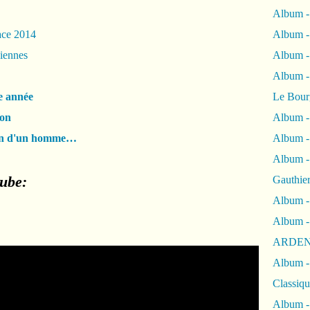
Album -
ace 2014
Album -
ciennes
Album 
Album
e année
Le Bour
ion
Album -
n d'un homme…
Album -
Album -
tube:
Gauthie
Album -
Album -
ARDEN
Album -
Classiqu
Album -