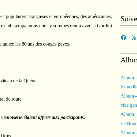
s "populaires" françaises et européennes, des américaines,
Suiv
ce club sympa, nous nous y sommes rendu avec la Gordini.
e année les 80 ans des congés payés.
Albu
Album -
Château de la Queue
Ezanvil
Album -
nal de route
vide ga
Album -
 vienoiserie
étaient offerts aux participants.
Le Bour
Album -
70 kms.