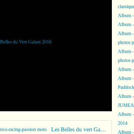
classiqu
Album -
Album -
Album -
photos 
Album -
photos p
Album -
Album -
Paddock
Album -
JUMEAU
Album -
2014
Les Belles du vert Galant 2015 - frico-racing-passion moto
Album - 