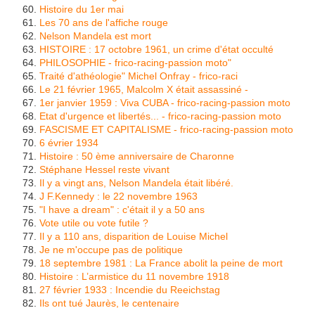
Histoire du 1er mai
Les 70 ans de l'affiche rouge
Nelson Mandela est mort
HISTOIRE : 17 octobre 1961, un crime d'état occulté
PHILOSOPHIE - frico-racing-passion moto
"
Traité d'athéologie" Michel Onfray - frico-raci
Le 21 février 1965, Malcolm X était assassiné -
1er janvier 1959 : Viva CUBA - frico-racing-passion moto
Etat d'urgence et libertés... - frico-racing-passion moto
FASCISME ET CAPITALISME - frico-racing-passion moto
6 évrier 1934
Histoire : 50 ème anniversaire de Charonne
Stéphane Hessel reste vivant
Il y a vingt ans, Nelson Mandela était libéré.
J F.Kennedy : le 22 novembre 1963
"I have a dream" : c'était il y a 50 ans
Vote utile ou vote futile ?
Il y a 110 ans, disparition de Louise Michel
Je ne m'occupe pas de politique
18 septembre 1981 : La France abolit la peine de mort
Histoire : L’armistice du 11 novembre 1918
27 février 1933 : Incendie du Reeichstag
Ils ont tué Jaurès, le centenaire