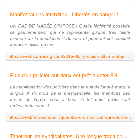
Manifestations interdites...Libertés en danger ! - frico-racing-passion moto
UN RAZ DE MARÉE S'IMPOSE ! Quelle légitimité possède
ce gouvernement qui ne représente qu'une très faible
minorité de la population ? Aucune et pourtant cet exécutif
fantoche utilise un ens...
http://www.frico-racing.com/2016/06/j-y-etais-j-affirme-et-je-confirme-les-flics-ont-laisse-les-casseurs-agirent-tout-au-long-et-devant-la-manif-sans-rien-faire-pour-le
Plus d'un policier sur deux est prêt à voter FN
La manifestation des policiers dans la nuit de lundi à mardi a
surpris. A six mois de la présidentielle, les membres des
forces de l'ordre sont à bout. A tel point qu'ils sont
redescendus dans l...
http://www.bfmtv.com/politique/plus-d-un-policier-sur-deux-est-pret-a-voter-fn-1049670.html
Taper sur les syndicalistes. Une longue tradition chez les socialistes