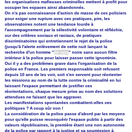
les organisations mafieuses criminelles mettent à profit pour
occuper les espaces ainsi abandonnés.
On n'a pas connaissance d'action de masse de ces policiers
pour exiger une rupture avec ces pratiques, pire, les
observatoires notent une tendance lourde à
l'accompagnement par la sélectivité volontaire et réfléchie,
sur des critères sociaux et raciaux, de pratiques
discriminatoires qui entretiennent le rejet de la police
(jusqu'à l'alerte enlèvement de cette nuit lançant la
recherche d'un homme "
de race
" noire sans aucun filtre
intérieur à la police pour laisser passer cette ignominie.
Oui il y a des problèmes grave dans l'organisation de la
police en France. Les premiers responsable soit refusent
depuis 10 ans de les voir, soit s'en servent pour réorienter
les missions au nom de la lutte contre la criminalité en lui
laissant l'espace permettant de justifier ces
réorientations, chaque mesure prise au nom des solutions
attendues ne faisant que les aggraver.
Les manifestations spontanées combattent-elles ces
politiques ? A coup sûr non !
La considération de la police passe d'abord par les moyens
pour qu'elle puisse reconquérir l'espace public à partir des
valeurs républicaines, la première étant une non autonomie
de la police par rapport à la justice et sa soumission à