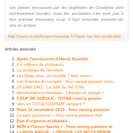
Les peines encourues par les cégétistes de Goodyear sont
extrêmement lourdes, mais les socialistes n'en sont pas à
leur premier (mauvais) coup. Il faut remonter soixante-dix
ans en arrière ...
http://www.revolutionpermanente.fr/Taper-sur-les-syndicalistes-Une-longue-tradition-chez-les-socialistes?utm_content=buffer1ced7&utm_medium=social&utm_source=facebook.com&utm_campaign=buffer
Articles associés :
Après l’assassinat d’Hervé Gourdel
6,5 millions de chômeurs
La stratégie de l’émotion
Les Etats-Unis, un modèle ? Non merci !
Les théories du complot - frico-racing-passion moto
16 juillet 1942 : La rafle du Vel’ d’Hiv
Manifestations interdites...Libertés en danger !
COUP DE GUEULE : l'OTAN c'est la guerre
Vers un TOTALITARISME rampant ?
Paris 13 novembre 2015 - frico-racing-passion
La peur gouverne ! - frico-racing-passion mot
Etat d'urgence et libertés...
NON à l'Union Sacrée ! - frico-racing-passion m
La NOVLANGUE...LORSQUE LES MOTS PERDE