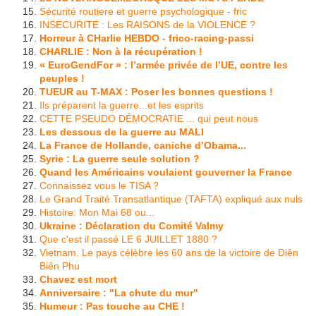
Sécurité routiere et guerre psychologique - fric
INSECURITE : Les RAISONS de la VIOLENCE ?
Horreur à CHarlie HEBDO - frico-racing-passi
CHARLIE : Non à la récupération !
« EuroGendFor » : l’armée privée de l’UE, contre les
peuples !
TUEUR au T-MAX : Poser les bonnes questions !
Ils préparent la guerre...et les esprits
CETTE PSEUDO DÉMOCRATIE ... qui peut nous
Les dessous de la guerre au MALI
La France de Hollande, caniche d’Obama...
Syrie : La guerre seule solution ?
Quand les Américains voulaient gouverner la France
Connaissez vous le TISA ?
Le Grand Traité Transatlantique (TAFTA) expliqué aux nuls
Histoire: Mon Mai 68 ou...
Ukraine : Déclaration du Comité Valmy
Que c'est il passé LE 6 JUILLET 1880 ?
Vietnam. Le pays célèbre les 60 ans de la victoire de Diên
Biên Phu
Chavez est mort
Anniversaire : "La chute du mur"
Humeur : Pas touche au CHE !