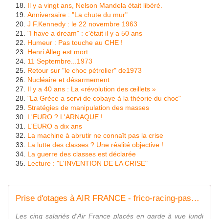
Il y a vingt ans, Nelson Mandela était libéré.
Anniversaire : "La chute du mur"
J F.Kennedy : le 22 novembre 1963
"I have a dream" : c'était il y a 50 ans
Humeur : Pas touche au CHE !
Henri Alleg est mort
11 Septembre...1973
Retour sur "le choc pétrolier" de1973
Nucléaire et désarmement
Il y a 40 ans : La «révolution des œillets »
"La Grèce a servi de cobaye à la théorie du choc"
Stratégies de manipulation des masses
L'EURO ? L'ARNAQUE !
L'EURO a dix ans
La machine à abrutir ne connaît pas la crise
La lutte des classes ? Une réalité objective !
La guerre des classes est déclarée
Lecture : "L'INVENTION DE LA CRISE"
Prise d'otages à AIR FRANCE - frico-racing-passion moto
Les cinq salariés d'Air France placés en garde à vue lundi