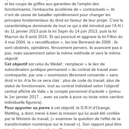
et les coups de griffes aux garanties de l’emploi des
fonctionnaires, l’embauche accélérée de « contractuels », ils
n’ont de cesse de batailler opiniâtrement pour changer les
principes fondamentaux du droit en faveur de leur projet. C’est la
caractéristique dominante de tout ce qui a été introduit par l’A.N.I
du 11 janvier 2013 puis la loi Sapin du 14 juin 2013, puis la loi
Macron du 8 août 2015. Et qui poursuit et aggrave la loi Fillon du
4 mai 2004, la « recodification », les lois Bertrand de 2008 : ils
sont obstinés, opiniâtres, férocement pervers, ils avancent pas à
pas, mais savamment selon la même méthode et vers le même
objectif.
Cet objectif
est celui du Medef : remplacer « le lien de
subordination juridique permanent » du contrat de travail avec
contrepartie, par une « soumission librement consentie » sans
droit ni loi. A la fin ce sera clair : plus de code du travail, plus de
statut de fonctionnaire, tout au contrat individuel selon l’objectif
central affiché de Valls « le compte personnel d’activité » (prévu
le 1er janvier 2017… avec sa carte à puce ou toute votre carrière
individuelle figurera).
Pour apporter sa pierre
à cet objectif, le D.R.H d’Orange,
Mettling, a donc mené à bien la mission qui lui avait été confiée
par le Ministre du travail, (« examiner la question de l’effet de la
transformation numérique sur le travail »). Son rapport peut être