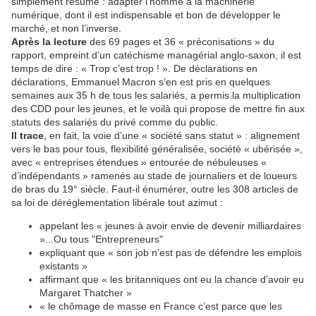
simplement résumé : adapter l’homme à la machinerie
numérique, dont il est indispensable et bon de développer le
marché, et non l’inverse.
Après la lecture
des 69 pages et 36 « préconisations » du
rapport, empreint d’un catéchisme managérial anglo-saxon, il est
temps de dire : « Trop c’est trop ! ». De déclarations en
déclarations, Emmanuel Macron s’en est pris en quelques
semaines aux 35 h de tous les salariés, a permis la multiplication
des CDD pour les jeunes, et le voilà qui propose de mettre fin aux
statuts des salariés du privé comme du public.
Il trace
, en fait, la voie d’une « société sans statut » : alignement
vers le bas pour tous, flexibilité généralisée, société « ubérisée »,
avec « entreprises étendues » entourée de nébuleuses «
d’indépendants » ramenés au stade de journaliers et de loueurs
de bras du 19° siècle. Faut-il énumérer, outre les 308 articles de
sa loi de déréglementation libérale tout azimut :
appelant les « jeunes à avoir envie de devenir milliardaires
»...Ou tous "Entrepreneurs"
expliquant que « son job n’est pas de défendre les emplois
existants »
affirmant que « les britanniques ont eu la chance d’avoir eu
Margaret Thatcher »
« le chômage de masse en France c’est parce que les