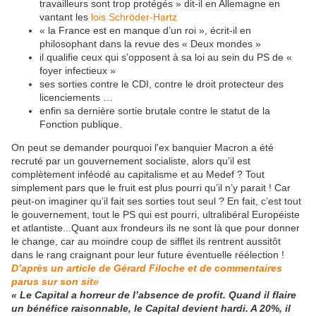
travailleurs sont trop protégés » dit-il en Allemagne en
vantant les
lois Schröder-Hartz
« la France est en manque d’un roi », écrit-il en
philosophant dans la revue des « Deux mondes »
il qualifie ceux qui s’opposent à sa loi au sein du PS de «
foyer infectieux »
ses sorties contre le CDI, contre le droit protecteur des
licenciements …
enfin sa dernière sortie brutale contre le statut de la
Fonction publique.
On peut se demander pourquoi l'ex banquier Macron a été
recruté par un gouvernement socialiste, alors qu’il est
complètement inféodé au capitalisme et au Medef ? Tout
simplement pars que le fruit est plus pourri qu’il n’y parait ! Car
peut-on imaginer qu’il fait ses sorties tout seul ? En fait, c’est tout
le gouvernement, tout le PS qui est pourri, ultralibéral Européiste
et atlantiste...Quant aux frondeurs ils ne sont là que pour donner
le change, car au moindre coup de sifflet ils rentrent aussitôt
dans le rang craignant pour leur future éventuelle réélection !
D’après un article de Gérard Filoche et de commentaires
parus sur son sit
e
« Le Capital a horreur de l’absence de profit. Quand il flaire
un bénéfice raisonnable, le Capital devient hardi. A 20%, il