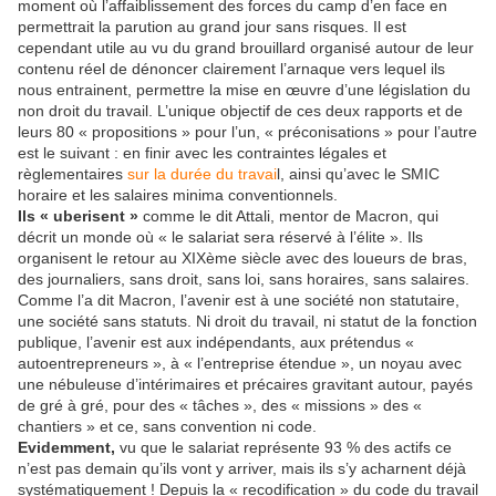
moment où l’affaiblissement des forces du camp d’en face en
permettrait la parution au grand jour sans risques. Il est
cependant utile au vu du grand brouillard organisé autour de leur
contenu réel de dénoncer clairement l’arnaque vers lequel ils
nous entrainent, permettre la mise en œuvre d’une législation du
non droit du travail. L’unique objectif de ces deux rapports et de
leurs 80 « propositions » pour l’un, « préconisations » pour l’autre
est le suivant : en finir avec les contraintes légales et
règlementaires
sur la durée du travai
l, ainsi qu’avec le SMIC
horaire et les salaires minima conventionnels.
Ils « uberisent »
comme le dit Attali, mentor de Macron, qui
décrit un monde où « le salariat sera réservé à l’élite ». Ils
organisent le retour au XIXème siècle avec des loueurs de bras,
des journaliers, sans droit, sans loi, sans horaires, sans salaires.
Comme l’a dit Macron, l’avenir est à une société non statutaire,
une société sans statuts. Ni droit du travail, ni statut de la fonction
publique, l’avenir est aux indépendants, aux prétendus «
autoentrepreneurs », à « l’entreprise étendue », un noyau avec
une nébuleuse d’intérimaires et précaires gravitant autour, payés
de gré à gré, pour des « tâches », des « missions » des «
chantiers » et ce, sans convention ni code.
Evidemment,
vu que le salariat représente 93 % des actifs ce
n’est pas demain qu’ils vont y arriver, mais ils s’y acharnent déjà
systématiquement ! Depuis la « recodification » du code du travail