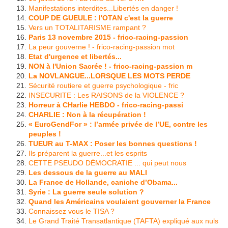
Manifestations interdites...Libertés en danger !
COUP DE GUEULE : l'OTAN c'est la guerre
Vers un TOTALITARISME rampant ?
Paris 13 novembre 2015 - frico-racing-passion
La peur gouverne ! - frico-racing-passion mot
Etat d'urgence et libertés...
NON à l'Union Sacrée ! - frico-racing-passion m
La NOVLANGUE...LORSQUE LES MOTS PERDE
Sécurité routiere et guerre psychologique - fric
INSECURITE : Les RAISONS de la VIOLENCE ?
Horreur à CHarlie HEBDO - frico-racing-passi
CHARLIE : Non à la récupération !
« EuroGendFor » : l’armée privée de l’UE, contre les
peuples !
TUEUR au T-MAX : Poser les bonnes questions !
Ils préparent la guerre...et les esprits
CETTE PSEUDO DÉMOCRATIE ... qui peut nous
Les dessous de la guerre au MALI
La France de Hollande, caniche d’Obama...
Syrie : La guerre seule solution ?
Quand les Américains voulaient gouverner la France
Connaissez vous le TISA ?
Le Grand Traité Transatlantique (TAFTA) expliqué aux nuls