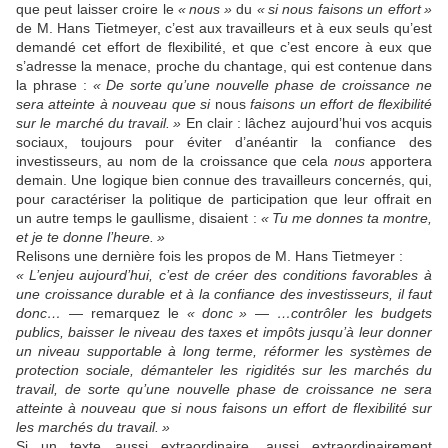
que peut laisser croire le
«
nous
»
du
«
si nous faisons un effort
»
de M. Hans Tietmeyer, c’est aux travailleurs et à eux seuls qu’est
demandé cet effort de flexibilité, et que c’est encore à eux que
s’adresse la menace, proche du chantage, qui est contenue dans
la phrase :
«
De sorte qu’une nouvelle phase de croissance ne
sera atteinte à nouveau que si
nous
faisons un effort de flexibilité
sur le marché du travail.
»
En clair : lâchez aujourd’hui vos acquis
sociaux, toujours pour éviter d’anéantir la confiance des
investisseurs, au nom de la croissance que cela
nous
apportera
demain. Une logique bien connue des travailleurs concernés, qui,
pour caractériser la politique de participation que leur offrait en
un autre temps le gaullisme, disaient :
«
Tu me donnes ta montre,
et je te donne l’heure.
»
Relisons une dernière fois les propos de M. Hans Tietmeyer :
«
L’enjeu aujourd’hui, c’est de créer des conditions favorables à
une croissance durable et à la confiance des investisseurs, il faut
donc…
— remarquez le
«
donc
»
—
…contrôler les budgets
publics, baisser le niveau des taxes et impôts jusqu’à leur donner
un niveau supportable à long terme, réformer les systèmes de
protection sociale, démanteler les rigidités sur les marchés du
travail, de sorte qu’une nouvelle phase de croissance ne sera
atteinte à nouveau que si nous faisons un effort de flexibilité sur
les marchés du travail.
»
Si un texte aussi extraordinaire, aussi extraordinairement