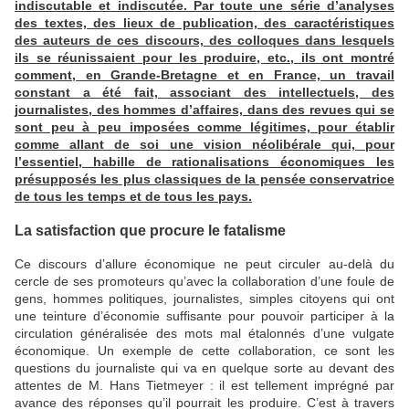
indiscutable et indiscutée. Par toute une série d’analyses
des textes, des lieux de publication, des caractéristiques
des auteurs de ces discours, des colloques dans lesquels
ils se réunissaient pour les produire, etc., ils ont montré
comment, en Grande-Bretagne et en France, un travail
constant a été fait, associant des intellectuels, des
journalistes, des hommes d’affaires, dans des revues qui se
sont peu à peu imposées comme légitimes, pour établir
comme allant de soi une vision néolibérale qui, pour
l’essentiel, habille de rationalisations économiques les
présupposés les plus classiques de la pensée conservatrice
de tous les temps et de tous les pays.
La satisfaction que procure le fatalisme
Ce discours d’allure économique ne peut circuler au-delà du
cercle de ses promoteurs qu’avec la collaboration d’une foule de
gens, hommes politiques, journalistes, simples citoyens qui ont
une teinture d’économie suffisante pour pouvoir participer à la
circulation généralisée des mots mal étalonnés d’une vulgate
économique. Un exemple de cette collaboration, ce sont les
questions du journaliste qui va en quelque sorte au devant des
attentes de M. Hans Tietmeyer : il est tellement imprégné par
avance des réponses qu’il pourrait les produire. C’est à travers