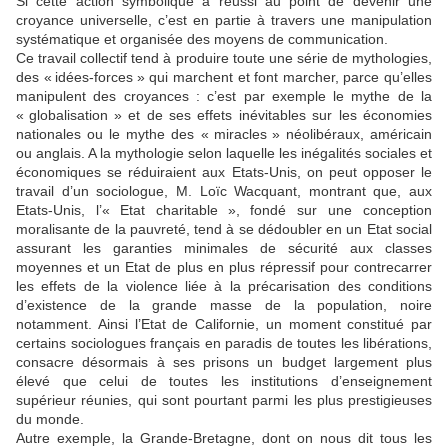
Si cette action symbolique a réussi au point de devenir une
croyance universelle, c’est en partie à travers une manipulation
systématique et organisée des moyens de communication.
Ce travail collectif tend à produire toute une série de mythologies,
des «
idées-forces
» qui marchent et font marcher, parce qu’elles
manipulent des croyances : c’est par exemple le mythe de la
«
globalisation
» et de ses effets inévitables sur les économies
nationales ou le mythe des «
miracles
» néolibéraux, américain
ou anglais. A la mythologie selon laquelle les inégalités sociales et
économiques se réduiraient aux Etats-Unis, on peut opposer le
travail d’un sociologue, M. Loïc Wacquant, montrant que, aux
Etats-Unis, l’«
Etat charitable
», fondé sur une conception
moralisante de la pauvreté, tend à se dédoubler en un Etat social
assurant les garanties minimales de sécurité aux classes
moyennes et un Etat de plus en plus répressif pour contrecarrer
les effets de la violence liée à la précarisation des conditions
d’existence de la grande masse de la population, noire
notamment. Ainsi l’Etat de Californie, un moment constitué par
certains sociologues français en paradis de toutes les libérations,
consacre désormais à ses prisons un budget largement plus
élevé que celui de toutes les institutions d’enseignement
supérieur réunies, qui sont pourtant parmi les plus prestigieuses
du monde.
Autre exemple, la Grande-Bretagne, dont on nous dit tous les