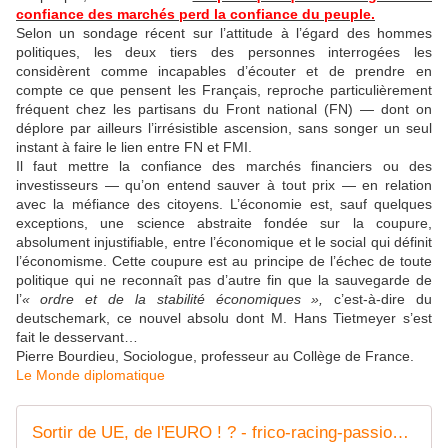
confiance des marchés perd la confiance du peuple.
Selon un sondage récent sur l’attitude à l’égard des hommes
politiques, les deux tiers des personnes interrogées les
considèrent comme incapables d’écouter et de prendre en
compte ce que pensent les Français, reproche particulièrement
fréquent chez les partisans du Front national (FN) — dont on
déplore par ailleurs l’irrésistible ascension, sans songer un seul
instant à faire le lien entre FN et FMI.
Il faut mettre la confiance des marchés financiers ou des
investisseurs — qu’on entend sauver à tout prix — en relation
avec la méfiance des citoyens. L’économie est, sauf quelques
exceptions, une science abstraite fondée sur la coupure,
absolument injustifiable, entre l’économique et le social qui définit
l’économisme. Cette coupure est au principe de l’échec de toute
politique qui ne reconnaît pas d’autre fin que la sauvegarde de
l’
«
ordre et de la stabilité économiques
»,
c’est-à-dire du
deutschemark, ce nouvel absolu dont M. Hans Tietmeyer s’est
fait le desservant…
Pierre Bourdieu, Sociologue, professeur au Collège de France.
Le Monde diplomatique
Sortir de UE, de l'EURO ! ? - frico-racing-passion moto