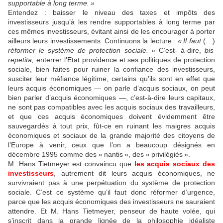
supportable à long terme.
»
Entendez : baisser le niveau des taxes et impôts des
investisseurs jusqu’à les rendre supportables à long terme par
ces mêmes investisseurs, évitant ainsi de les encourager à porter
ailleurs leurs investissements. Continuons la lecture :
«
Il faut
(…)
réformer le système de protection sociale.
»
C’est- à-dire,
bis
repetita,
enterrer l’Etat providence et ses politiques de protection
sociale, bien faites pour ruiner la confiance des investisseurs,
susciter leur méfiance légitime, certains qu’ils sont en effet que
leurs acquis économiques — on parle d’acquis sociaux, on peut
bien parler d’acquis économiques —, c’est-à-dire leurs capitaux,
ne sont pas compatibles avec les acquis sociaux des travailleurs,
et que ces acquis économiques doivent évidemment être
sauvegardés à tout prix, fût-ce en ruinant les maigres acquis
économiques et sociaux de la grande majorité des citoyens de
l’Europe à venir, ceux que l’on a beaucoup désignés en
décembre 1995 comme des «
nantis
», des «
privilégiés
».
M. Hans Tietmeyer est convaincu que
les acquis sociaux des
investisseurs
, autrement dit leurs acquis économiques, ne
survivraient pas à une perpétuation du système de protection
sociale. C’est ce système qu’il faut donc réformer d’urgence,
parce que les acquis économiques des investisseurs ne sauraient
attendre. Et M. Hans Tietmeyer, penseur de haute volée, qui
s’inscrit dans la grande lignée de la philosophie idéaliste