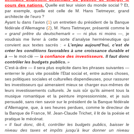
cours des nations.
Quelle est leur vision du monde social
? Et,
par exemple, quelle est celle de M. Hans Tietmeyer, grand
architecte de l’euro
?
A
yant
lu dans l’avion (
1
) un entretien du président de la Banque
fédérale d’Allemagne (
2
), M. Hans Tietmeyer, présenté comme le
«
grand prêtre du deutschemark
»
— ni plus ni moins —, je
voudrais me livrer à cette sorte d’analyse herméneutique qui
convient aux textes sacrés :
«
L’enjeu aujourd’hui, c’est de
créer les conditions favorables à une croissance durable et
à
—
le mot-clé
— l
a confiance des investisseurs.
Il faut donc
contrôler les budgets publics.
»
C’est-à-dire — il sera plus explicite dans les phrases suivantes —
enterrer le plus vite possible l’Etat social et, entre autres choses,
ses politiques sociales et culturelles dispendieuses, pour rassurer
les investisseurs qui aimeraient mieux se charger eux-mêmes de
leurs investissements culturels. Je suis sûr qu’ils aiment tous la
musique romantique et la peinture impressionniste, et je suis
persuadé, sans rien savoir sur le président de la Banque fédérale
d’Allemagne, que, à ses heures perdues, comme le directeur de
la Banque de France, M. Jean-Claude Trichet, il lit de la poésie et
pratique le mécénat.
«
Il faut donc,
dit-il,
contrôler les budgets publics, baisser le
niveau des taxes et impôts jusqu’à leur donner un niveau