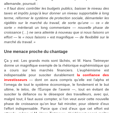
allemande, poursuit :
«
Il faut donc contrôler les budgets publics, baisser le niveau des
taxes et impôts jusqu’à leur donner un niveau supportable à long
terme, réformer le système de protection sociale, démanteler les
rigidités sur le marché du travail, de sorte qu’une —
ce
«
de
sorte
»
mériterait un long commentaire —
nouvelle phase de
croissance
(…)
ne sera atteinte à nouveau que si nous faisons un
effort
— le
«
nous faisons
»
est magnifique
— de flexibilité sur le
marché du travail.
»
Une menace proche du chantage
Ça y est. Les grands mots sont lâchés, et M. Hans Tietmeyer
donne un magnifique exemple de la rhétorique euphémistique qui
a cours sur les marchés financiers. L’euphémisme est
indispensable pour susciter durablement
la confiance des
investisseurs
— dont on aura compris qu’elle est l’alpha et
l’omega de tout le système économique, le fondement et le but
ultime, le
telos,
de l’Europe de l’avenir —, tout en évitant de
susciter la défiance ou le désespoir des travailleurs, avec qui,
malgré tout, il faut aussi compter, si l’on veut avoir cette nouvelle
phase de croissance qu’on leur fait miroiter, pour obtenir d’eux
l’effort indispensable. Parce que c’est d’eux que cet effort est