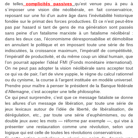
de telles
complicités passives
qu’est venue peu à peu à
s`imposer une vision dite néolibérale, en fait conservatrice,
reposant sur une foi d’un autre âge dans l’inévitabilité historique
fondée sur le primat des forces productives. Et ce n’est peut-être
pas par hasard si tant de gens de ma génération sont passés
sans peine d’un fatalisme marxiste à un fatalisme néolibéral :
dans les deux cas, l’économisme déresponsabilise et démobilise
en annulant le politique et en imposant toute une série de fins
indiscutées, la croissance maximum, l’impératif de compétitivité,
l’impératif de productivité, et du même coup un idéal humain, que
l’on pourrait appeler l’idéal FMI (Fonds monétaire international).
On ne peut pas adopter la vision néolibérale sans accepter tout
ce qui va de pair, l’art de vivre yuppie, le règne du calcul rationnel
ou du cynisme, la course à l’argent instituée en modèle universel.
Prendre pour maître à penser le président de la Banque fédérale
d’Allemagne, c’est accepter une telle philosophie.
Ce qui peut surprendre, c’est que ce message fataliste se donne
les allures d’un message de libération, par toute une série de
jeux lexicaux autour de l’idée de liberté, de libéralisation, de
dérégulation, etc., par toute une série d’euphémismes, ou de
double jeux avec les mots — réforme par exemple —, qui vise à
présenter une restauration comme une révolution, selon une
logique qui est celle de toutes les révolutions conservatrices.