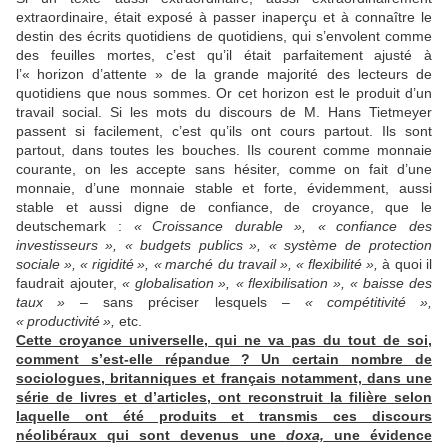
extraordinaire, était exposé à passer inaperçu et à connaître le
destin des écrits quotidiens de quotidiens, qui s’envolent comme
des feuilles mortes, c’est qu’il était parfaitement ajusté à
l’«
horizon d’attente
» de la grande majorité des lecteurs de
quotidiens que nous sommes. Or cet horizon est le produit d’un
travail social. Si les mots du discours de M. Hans Tietmeyer
passent si facilement, c’est qu’ils ont cours partout. Ils sont
partout, dans toutes les bouches. Ils courent comme monnaie
courante, on les accepte sans hésiter, comme on fait d’une
monnaie, d’une monnaie stable et forte, évidemment, aussi
stable et aussi digne de confiance, de croyance, que le
deutschemark :
«
Croissance durable
», «
confiance des
investisseurs
», «
budgets publics
», «
système de protection
sociale
», «
rigidité
», «
marché du travail
», «
flexibilité
»,
à quoi il
faudrait ajouter,
«
globalisation
», «
flexibilisation
», «
baisse des
taux
»
– sans préciser lesquels –
«
compétitivité
»,
«
productivité
»,
etc.
Cette croyance universelle, qui ne va pas du tout de soi,
comment s’est-elle répandue
? Un certain nombre de
sociologues, britanniques et français notamment, dans une
série de livres et d’articles, ont reconstruit la filière selon
laquelle ont été produits et transmis ces discours
néolibéraux qui sont devenus une
doxa,
une évidence