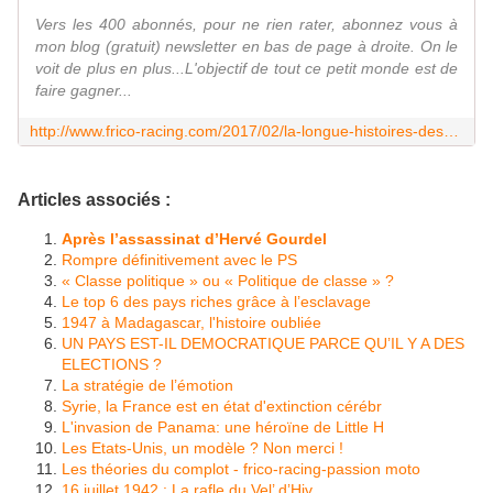
Vers les 400 abonnés, pour ne rien rater, abonnez vous à
mon blog (gratuit) newsletter en bas de page à droite. On le
voit de plus en plus...L'objectif de tout ce petit monde est de
faire gagner...
http://www.frico-racing.com/2017/02/la-longue-histoires-des-trahisons-socialistes.html
Articles associés :
Après l’assassinat d’Hervé Gourdel
Rompre définitivement avec le PS
« Classe politique » ou « Politique de classe » ?
Le top 6 des pays riches grâce à l’esclavage
1947 à Madagascar, l'histoire oubliée
UN PAYS EST-IL DEMOCRATIQUE PARCE QU’IL Y A DES
ELECTIONS ?
La stratégie de l’émotion
Syrie, la France est en état d'extinction cérébr
L'invasion de Panama: une héroïne de Little H
Les Etats-Unis, un modèle ? Non merci !
Les théories du complot - frico-racing-passion moto
16 juillet 1942 : La rafle du Vel’ d’Hiv