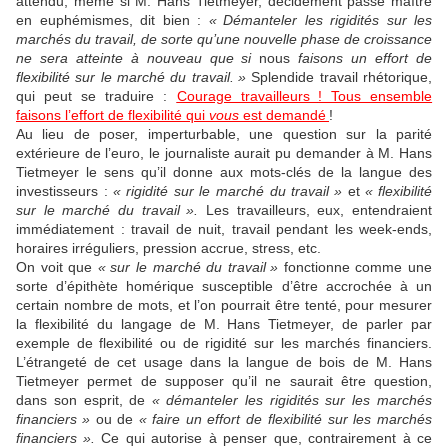
attendu, même si M. Hans Tietmeyer, décidément passé maître
en euphémismes, dit bien :
«
Démanteler les rigidités sur les
marchés du travail, de sorte qu’une nouvelle phase de croissance
ne sera atteinte à nouveau que si
nous
faisons un effort de
flexibilité sur le marché du travail.
»
Splendide travail rhétorique,
qui peut se traduire :
Courage travailleurs
! Tous ensemble
faisons l’effort de flexibilité qui
vous
est demandé
!
Au lieu de poser, imperturbable, une question sur la parité
extérieure de l’euro, le journaliste aurait pu demander à M. Hans
Tietmeyer le sens qu’il donne aux mots-clés de la langue des
investisseurs :
«
rigidité sur le marché du travail
»
et
«
flexibilité
sur le marché du travail
».
Les travailleurs, eux, entendraient
immédiatement : travail de nuit, travail pendant les week-ends,
horaires irréguliers, pression accrue, stress, etc.
On voit que
«
sur le marché du travail
»
fonctionne comme une
sorte d’épithète homérique susceptible d’être accrochée à un
certain nombre de mots, et l’on pourrait être tenté, pour mesurer
la flexibilité du langage de M. Hans Tietmeyer, de parler par
exemple de flexibilité ou de rigidité sur les marchés financiers.
L’étrangeté de cet usage dans la langue de bois de M. Hans
Tietmeyer permet de supposer qu’il ne saurait être question,
dans son esprit, de
«
démanteler les rigidités sur les marchés
financiers
»
ou de
«
faire un effort de flexibilité sur les marchés
financiers
».
Ce qui autorise à penser que, contrairement à ce