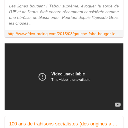
Les lignes bougent ! Tabou suprême, évoquer la sortie de
l'UE et de l'euro, était encore récemment considérée comme
une hérésie, un blasphème...Pourtant depuis l'épisode Grec,
les choses ...
http://www.frico-racing.com/2015/08/gauche-faire-bouger-les-lignes.html
100 ans de trahisons socialistes (des origines à nos jours) - frico-racing-passion moto