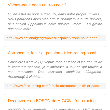
Vivons-nous dans un trou noir ?
Qu'en est-il de nous autres, ici, dans notre propre univers ?
Nous pourrions alors bien être le produit d'un autre univers,
plus ancien. Appelons-le notre univers " mère ". La graine
que cette mère
http://www.nationalgeographic.fr/espace/vivons-nous-dans-un-trou-noir
Astronomie, loisir et passion - frico-racing-passion moto
Poussières d'étoile (1) Depuis mon enfance et les débuts de
la conquête spatiale, je m'intéresse à tout ce qui touche à
ces questions. Des missions spatiales, (Gagarine,
Armstrong) à Hubble...
http://www.frico-racing.com/article-astronomie-loisir-et-passion-83438809.html
Dècouverte du BOSON de HIGGS - frico-racing-passion moto
99,9999 % de certitude... Les physiciens du LHC (Large