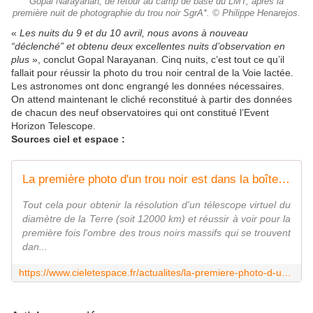
Gopal Narayanan, de retour au camp de base du LMT, après la
première nuit de photographie du trou noir SgrA*. © Philippe Henarejos.
«
Les nuits du 9 et du 10 avril, nous avons à nouveau
“déclenché” et obtenu deux excellentes nuits d’observation en
plus
», conclut Gopal Narayanan. Cinq nuits, c’est tout ce qu’il
fallait pour réussir la photo du trou noir central de la Voie lactée.
Les astronomes ont donc engrangé les données nécessaires.
On attend maintenant le cliché reconstitué à partir des données
de chacun des neuf observatoires qui ont constitué l’Event
Horizon Telescope.
Sources ciel et espace :
La première photo d'un trou noir est dans la boîte ! - Ciel & Espace
Tout cela pour obtenir la résolution d'un télescope virtuel du
diamètre de la Terre (soit 12000 km) et réussir à voir pour la
première fois l'ombre des trous noirs massifs qui se trouvent
dan...
https://www.cieletespace.fr/actualites/la-premiere-photo-d-un-trou-noir-est-dans-la-boite