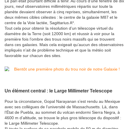
Le pari était pourtant difficile à tenir. Au cours d’une fenêtre de dix
jours, neuf observatoires millimétriques répartis sur toute la
planète devaient observer à cinq reprises, simultanément, les
deux mêmes cibles célestes : le centre de la galaxie M87 et le
centre de la Voie lactée, Sagittarius A*.
Tout cela pour obtenir la résolution d’un télescope virtuel du
diamètre de la Terre (soit 12000 km) et réussir à voir pour la
première fois l’ombre des trous noirs massifs qui se trouvent
dans ces galaxies. Mais cela exigeait qu’aucun des observatoires
impliqués n’ait de problème technique et que la météo soit
favorable sur chacun des sites.
Un élément central : le Large Millimeter Telescope
Pour la circonstance, Gopal Narayanan s’est rendu au Mexique
avec ses collègues de l’université de Massachusetts. Là, dans
l’État de Puebla, au sommet du volcan endormi Sierra Negra, à
4600 m d’altitude, se trouve le plus gros télescope du dispositif :
le Large Millimeter Telescope.
Si toute la surface de sa parabole mobile de 50 m de diamètre