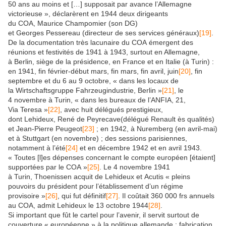
50 ans au moins et […] supposait par avance l’Allemagne
victorieuse », déclarèrent en 1944 deux dirigeants
du COA, Maurice Champomier (son DG)
et Georges Pessereau (directeur de ses services généraux)
[19]
.
De la documentation très lacunaire du COA émergent des
réunions et festivités de 1941 à 1943, surtout en Allemagne,
à Berlin, siège de la présidence, en France et en Italie (à Turin) :
en 1941, fin février-début mars, fin mars, fin avril, juin
[20]
, fin
septembre et du 6 au 9 octobre, « dans les locaux de
la Wirtschaftsgruppe Fahrzeugindustrie, Berlin »
[21]
, le
4 novembre à Turin, « dans les bureaux de l’ANFIA, 21,
Via Teresa »
[22]
, avec huit délégués prestigieux,
dont Lehideux, René de Peyrecave(délégué Renault ès qualités)
et Jean-Pierre Peugeot
[23]
; en 1942, à Nuremberg (en avril-mai)
et à Stuttgart (en novembre) ; des sessions parisiennes,
notamment à l’été
[24]
et en décembre 1942 et en avril 1943.
« Toutes [l]es dépenses concernant le compte européen [étaient]
supportées par le COA »
[25]
. Le 4 novembre 1941
à Turin, Thoenissen acquit de Lehideux et Acutis « pleins
pouvoirs du président pour l’établissement d’un régime
provisoire »
[26]
, qui fut définitif
[27]
. Il coûtait 360 000 frs annuels
au COA, admit Lehideux le 13 octobre 1944
[28]
.
Si important que fût le cartel pour l’avenir, il servit surtout de
couverture « européenne » à la politique allemande : fabrication