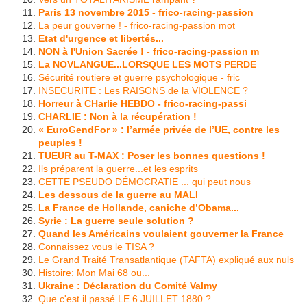
Paris 13 novembre 2015 - frico-racing-passion
La peur gouverne ! - frico-racing-passion mot
Etat d'urgence et libertés...
NON à l'Union Sacrée ! - frico-racing-passion m
La NOVLANGUE...LORSQUE LES MOTS PERDE
Sécurité routiere et guerre psychologique - fric
INSECURITE : Les RAISONS de la VIOLENCE ?
Horreur à CHarlie HEBDO - frico-racing-passi
CHARLIE : Non à la récupération !
« EuroGendFor » : l’armée privée de l’UE, contre les
peuples !
TUEUR au T-MAX : Poser les bonnes questions !
Ils préparent la guerre...et les esprits
CETTE PSEUDO DÉMOCRATIE ... qui peut nous
Les dessous de la guerre au MALI
La France de Hollande, caniche d’Obama...
Syrie : La guerre seule solution ?
Quand les Américains voulaient gouverner la France
Connaissez vous le TISA ?
Le Grand Traité Transatlantique (TAFTA) expliqué aux nuls
Histoire: Mon Mai 68 ou...
Ukraine : Déclaration du Comité Valmy
Que c'est il passé LE 6 JUILLET 1880 ?