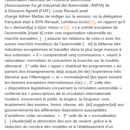
(
Associazione fra gli industriali del Automobile, ANFIA
) lié
à Giovanni Agnelli (FIAT). Louis Renault avait
chargé Adrien Mettas de rédiger sur la session, où la délégation
française était à 50% Renault, Lehideux exclu
[11]
, un rapport qu’il
lui « demand[a] à [s]on retour »
[12]
. « Le comité européen de
l’automobile [visait à] créer une organisation rationnelle du
marché européen, […] assurer les relations de celui-ci avec les
autres marchés mondiaux de l’automobile […et] la défense des
industries européennes et travailler dans la plus large mesure à
leur extension. » Il « comprendrait cinq commissions », visant à
rationaliser, normaliser et concentrer la branche sur le modèle
allemand : 1° celle des « types » établirait les programmes « en
partant des enseignements déjà acquis [et de] l’expérience très
étendue que l’Allemagne », et « normalis[erait l]es types suivant
les besoins européens internationaux
(sic)
» ; 2° celle des
« dispositions législatives concernant la circulation automobile »
unifierait les « prescriptions de la circulation internationale
routière, concernant le poids, la largeur, la longueur, voie,
écartement des essieux, freins, vitesse, etc. [et] suggérer[ait] aux
gouvernements les différentes dispositions susceptibles
d’améliorer cette circulation. » ; 3° celle de la « normalisation
[…]
étudier[ait] la diminution des prix de revient, grâce à la
réduction du nombre des modèles
et à l’établissement d’un