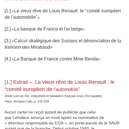
[1.]
Le vieux rêve de
Louis
Renault
le "comité européen
«
:
de l'automobile"
»
[2.]
La banque de France et l'or belge
«
»
[3.]
Calcul stratégique des Suisses et dénonciation de la
«
trahison des
Mirabaud
»
[4.]
La Banque de France contre Mme
Benda
«
»
[1.] Extrait –
Le
vieux
rêve de
Louis
Renault :
le
"
comité
européen
de
l'automobile"
Annie Lacroix-Riz, Industriels et banquiers français sous l’Occupation,
Paris, Armand Colin, p. 231-234
Aucun cartel ne reçut autant de publicité que celui
que Lehideux amorça un mois après sa nomination de
« directeur responsable du COA », en porte-parole de la SAUR
autant que de la branche. Début octobre 1940, le