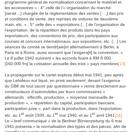
programme général de normalisation concernant le matériel et
les accessoires » ; 4° celle de l’« organisation du marché
[serait…] chargée de la réglementation des ventes […,] des prix
et conditions de vente, des reprises de voitures de deuxième
main, etc. » ; 5° celle des « exportations […] de l’organisation de
l’exportation, de la répartition des produits dans les pays
importateurs, des conventions de prix, des participations aux
courses et concours internationaux, aux expositions, etc. […] Les
séances du comité se tiendr[aie]nt alternativement à Berlin, à
Paris et à Rome, aussi souvent que l’exigera[it] la convention. »
Le 8 juillet 1942 suivirent « les accords fixant à RM 8 000
[160 000 frs] la cotisation annuelle des trois » pays membres
[13]
.
La propagande sur le cartel explosa début mai 1941, peu après
que Lehideux eut tiqué, en privé
seulement
, devant l’exigence
du GBK de tout savoir par questionnaire « remis directement aux
constructeurs d’automobiles par leurs commissaires »
allemands : effectifs, production, « moyenne mensuelle de
production », « répartition du capital, participation bancaire,
participation juive », part dans la production, dans l’exportation,
er
er
er
etc. au 1
août 1939, au 1
mai 1940, et au 1
avril 1941
[14]
.
Le « bref communiqué » de la
Berliner Börsenzeitung
du 6 mai
1941 présenta « la normalisation des types et des pièces, afin de
simplifier la construction dans son ensemble et de baisser les prix