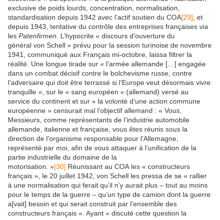
exclusive de poids lourds, concentration, normalisation,
standardisation depuis 1942 avec l’actif soutien du COA
[29]
, et
depuis 1943, tentative du contrôle des entreprises françaises via
les
Patenfirmen
. L’hypocrite « discours d’ouverture du
général von Schell » prévu pour la session turinoise de novembre
1941, communiqué aux Français mi-octobre, laissa filtrer la
réalité. Une longue tirade sur « l’armée allemande […] engagée
dans un combat décisif contre le bolchevisme russe, contre
l’adversaire qui doit être terrassé si l’Europe veut désormais vivre
tranquille », sur le « sang européen » (allemand) versé au
service du continent et sur « la volonté d’une action commune
européenne » censurait mal l’objectif allemand : « Vous,
Messieurs, comme représentants de l’industrie automobile
allemande, italienne et française, vous êtes réunis sous la
direction de l’organisme responsable pour l’Allemagne,
représenté par moi, afin de vous attaquer à l’unification de la
partie industrielle du domaine de la
motorisation. »
[30]
Réunissant au COA les « constructeurs
français », le 20 juillet 1942, von Schell les pressa de se « rallier
à une normalisation qui ferait qu’il n’y aurait plus – tout au moins
pour le temps de la guerre – qu’un type de camion dont la guerre
a[vait] besoin et qui serait construit par l’ensemble des
constructeurs français ». Ayant « discuté cette question la