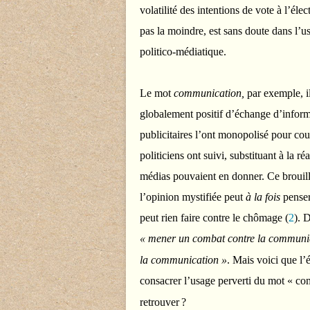
volatilité des intentions de vote à l’éle
pas la moindre, est sans doute dans l’us
politico-médiatique.
Le mot
communication,
par exemple, il
globalement positif d’échange d’inform
publicitaires l’ont monopolisé pour cou
politiciens ont suivi, substituant à la r
médias pouvaient en donner. Ce brouill
l’opinion mystifiée peut
à la fois
penser
peut rien faire contre le chômage
(
2
)
. 
« mener un combat contre la communic
la communication »
. Mais voici que l’
consacrer l’usage perverti du mot « c
retrouver
?