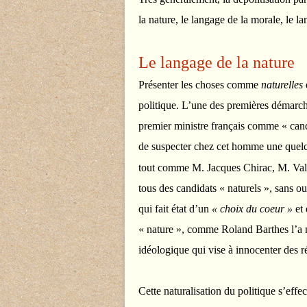
la nature, le langage de la morale, le l
Le langage de la nature
Présenter les choses comme
naturelles
politique. L’une des premières démarch
premier ministre français comme « can
de suspecter chez cet homme une quelc
tout comme M. Jacques Chirac, M. Valéry
tous des candidats « naturels », sans o
qui fait état d’un
« choix du coeur »
et 
« nature », comme Roland Barthes l’a 
idéologique qui vise à innocenter des ré
Cette naturalisation du politique s’eff