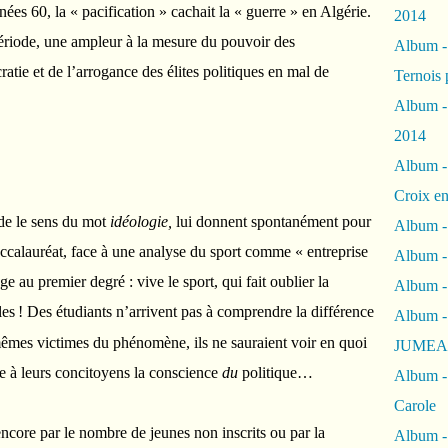
ées 60, la « pacification » cachait la « guerre » en Algérie.
2014
 période, une ampleur à la mesure du pouvoir des
Album 
ratie et de l’arrogance des élites politiques en mal de
Ternois 
Album -
2014
Album -
Croix en
de le sens du mot
idéologie,
lui donnent spontanément pour
Album -
calauréat, face à une analyse du sport comme « entreprise
Album - 
ge au premier degré : vive le sport, qui fait oublier la
Album -
les
! Des étudiants n’arrivent pas à comprendre la différence
Album 
êmes victimes du phénomène, ils ne sauraient voir en quoi
JUMEA
re à leurs concitoyens la conscience
du
politique…
Album -
Carole
encore par le nombre de jeunes non inscrits ou par la
Album -