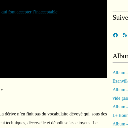
Suiv
Albu
Album -
Ezanvil
Album -
 "
vide ga
Album -
La dérive n’en finit pas du vocabulaire dévoyé qui, sous des
Le Bour
ent techniques, décervelle et dépolitise les citoyens. Le
Album -