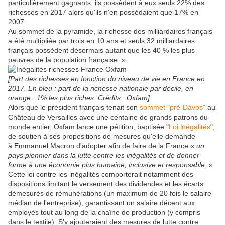
particulièrement gagnants: ils possèdent à eux seuls 22% des
richesses en 2017 alors qu'ils n'en possédaient que 17% en
2007.
Au sommet de la pyramide, la richesse des milliardaires français
a ét
é
multipliée par trois en 10 ans et seuls 32 milliardaires
français possèdent
désormais
autant que les 40 % les plus
pauvres de la population française.
»
[Part des richesses en fonction du niveau de vie en France en
2017. En bleu : part de la richesse nationale par décile, en
orange : 1% les plus riches. Crédits : Oxfam]
Alors que le président français tenait son
sommet "pré-Davos"
au
Château de Versailles avec une centaine de grands patrons du
monde entier, Oxfam lance une pétition, baptisée "
Loi inégalités
",
de soutien à ses propositions de mesures qu'elle demande
à
Emmanuel Macron d'adopter afin de faire de la France «
un
pays pionnier dans la lutte contre les inégalités et de donner
forme à une économie plus humaine, inclusive et responsable.
»
Cette loi contre les inégalités comporterait notamment des
dispositions limitant le versement des dividendes et les écarts
démesurés de rémunérations (un maximum de 20 fois le salaire
médian de l'entreprise), garantissant un salaire décent aux
employés tout au long de la chaîne de production (y compris
dans le textile). S'y ajouteraient des mesures de lutte contre