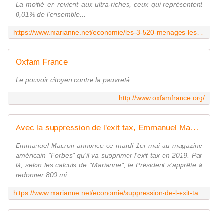
La moitié en revient aux ultra-riches, ceux qui représentent
0,01% de l'ensemble...
https://www.marianne.net/economie/les-3-520-menages-les-plus-riches-de-france-planquent-140-milliards-d-euros-dans-les
Oxfam France
Le pouvoir citoyen contre la pauvreté
http://www.oxfamfrance.org/
Avec la suppression de l'exit tax, Emmanuel Macron offre 800 millions d'euros aux ultra-riches
Emmanuel Macron annonce ce mardi 1er mai au magazine
américain "Forbes" qu'il va supprimer l'exit tax en 2019. Par
là, selon les calculs de "Marianne", le Président s'apprête à
redonner 800 mi...
https://www.marianne.net/economie/suppression-de-l-exit-tax-emmanuel-macron-offre-800-millions-d-euros-aux-ultra-riches