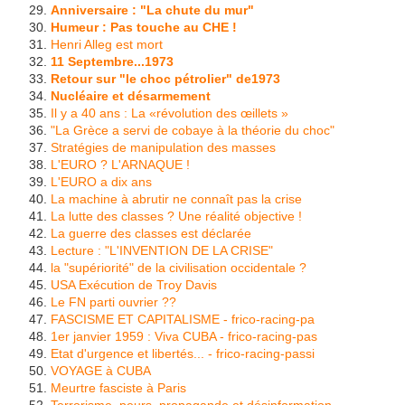
Anniversaire : "La chute du mur"
Humeur : Pas touche au CHE !
Henri Alleg est mort
11 Septembre...1973
Retour sur "le choc pétrolier" de1973
Nucléaire et désarmement
Il y a 40 ans : La «révolution des œillets »
"La Grèce a servi de cobaye à la théorie du choc"
Stratégies de manipulation des masses
L'EURO ? L'ARNAQUE !
L'EURO a dix ans
La machine à abrutir ne connaît pas la crise
La lutte des classes ? Une réalité objective !
La guerre des classes est déclarée
Lecture : "L'INVENTION DE LA CRISE"
la "supériorité" de la civilisation occidentale ?
USA Exécution de Troy Davis
Le FN parti ouvrier ??
FASCISME ET CAPITALISME - frico-racing-pa
1er janvier 1959 : Viva CUBA - frico-racing-pas
Etat d'urgence et libertés... - frico-racing-passi
VOYAGE à CUBA
Meurtre fasciste à Paris
Terrorisme, peurs, propagande et désinformation