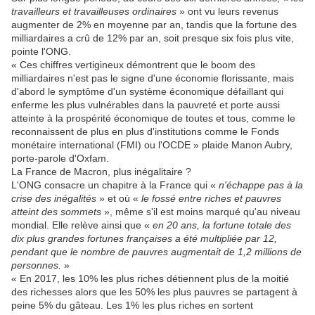
travailleurs et travailleuses ordinaires
» ont vu leurs revenus
augmenter de 2% en moyenne par an, tandis que la fortune des
milliardaires a crû de 12% par an, soit presque six fois plus vite,
pointe l'ONG.
« Ces
chiffres vertigineux démontrent
que le
boom des
milliardaires n'est pas le signe d'une économie florissante, mais
d'abord
le symptôme d'un système économique défaillant
qui
enferme les plus vulnérables dans la pauvreté et porte aussi
atteinte à la pr
ospérité économique de toutes et tous,
comme le
reconnaissent de plus en plus d'institutions comme le Fonds
monétaire international (FMI) ou l'OCDE
» plaide Manon Aubry,
porte-parole d'Oxfam.
La France de Macron, plus inégalitaire ?
L'ONG consacre un chapitre à la France qui
«
n'échappe pas à la
crise des inégalités
» et où «
le fossé entre riches et pauvres
atteint des sommets
», même s'il est moins marqué qu'au niveau
mondial. Elle relève ainsi que «
en 20 ans, la fortune totale des
dix plus grandes fortunes françaises a été multipliée par 12,
pendant que le nombre de pauvres augmentait de 1,2 millions de
personnes.
»
« En 2017, les 10% les plus riches détiennent plus de la moitié
des richesses alors que les 50% les plus pauvres se partagent à
peine 5% du gâteau. Les 1% les plus riches en sortent