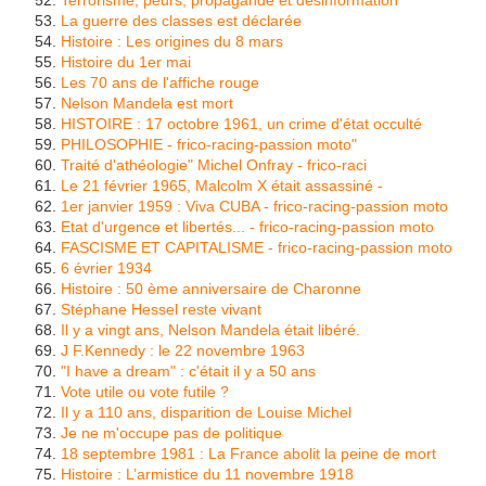
La guerre des classes est déclarée
Histoire : Les origines du 8 mars
Histoire du 1er mai
Les 70 ans de l'affiche rouge
Nelson Mandela est mort
HISTOIRE : 17 octobre 1961, un crime d'état occulté
PHILOSOPHIE - frico-racing-passion moto
"
Traité d'athéologie" Michel Onfray - frico-raci
Le 21 février 1965, Malcolm X était assassiné -
1er janvier 1959 : Viva CUBA - frico-racing-passion moto
Etat d'urgence et libertés... - frico-racing-passion moto
FASCISME ET CAPITALISME - frico-racing-passion moto
6 évrier 1934
Histoire : 50 ème anniversaire de Charonne
Stéphane Hessel reste vivant
Il y a vingt ans, Nelson Mandela était libéré.
J F.Kennedy : le 22 novembre 1963
"I have a dream" : c'était il y a 50 ans
Vote utile ou vote futile ?
Il y a 110 ans, disparition de Louise Michel
Je ne m'occupe pas de politique
18 septembre 1981 : La France abolit la peine de mort
Histoire : L’armistice du 11 novembre 1918