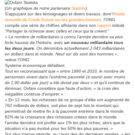
(Un graphique de notre partenaire
Statista
)
S'appuyant sur des témoignages et divers travaux, dont l'
étude
annuelle de Credit Suisse sur les grandes fortunes
, l'ONG
compile une série de chiffres affolants dans son
rapport
intitulé
"
Partager la richesse avec celles et ceux qui la créent.
"
«
Le nombre de milliardaires a connu l'année dernière sa plus
forte hausse de l'histoire, avec
un nouveau milliardaire tous
les deux jours
. On dénombre actuellement 2.043 milliardaires
en dollars dans le monde. Neuf sur dix sont des hommes »,
relève l'ONG.
Système économique défaillant
Tout en reconnaissant que «
entre 1990 et 2010, le nombre de
personnes vivant dans l'extrême pauvreté (à savoir avec moins
de 1,90 dollar par jour) a été divisé par deux
» et qu'il continue de
diminuer, Oxfam considère que faute d'action,
«
la crise des
inégalités continue d'empirer » :
«
En 12 mois, les richesses de ce groupe d'élite ont augmenté de
762 milliards de dollars, soit plus de sept fois le montant qui
permettrait de mettre fin à la pauvreté extrême dans le monde.
82% de la croissance des richesses créées dans le monde
l'année dernière ont profité aux 1% les plus riches, alors que la
situation n'a pas évolué pour les 50% les plus pauvres. »
Sur plus longue période, au cours des dix dernières années,
«
les