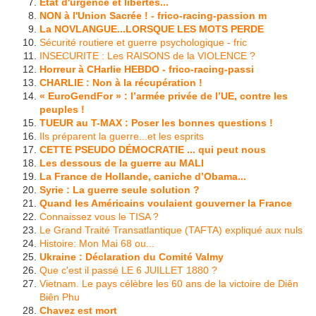
Etat d'urgence et libertés...
NON à l'Union Sacrée ! - frico-racing-passion m
La NOVLANGUE...LORSQUE LES MOTS PERDE
Sécurité routiere et guerre psychologique - fric
INSECURITE : Les RAISONS de la VIOLENCE ?
Horreur à CHarlie HEBDO - frico-racing-passi
CHARLIE : Non à la récupération !
« EuroGendFor » : l’armée privée de l’UE, contre les
peuples !
TUEUR au T-MAX : Poser les bonnes questions !
Ils préparent la guerre...et les esprits
CETTE PSEUDO DÉMOCRATIE ... qui peut nous
Les dessous de la guerre au MALI
La France de Hollande, caniche d’Obama...
Syrie : La guerre seule solution ?
Quand les Américains voulaient gouverner la France
Connaissez vous le TISA ?
Le Grand Traité Transatlantique (TAFTA) expliqué aux nuls
Histoire: Mon Mai 68 ou...
Ukraine : Déclaration du Comité Valmy
Que c'est il passé LE 6 JUILLET 1880 ?
Vietnam. Le pays célèbre les 60 ans de la victoire de Diên
Biên Phu
Chavez est mort