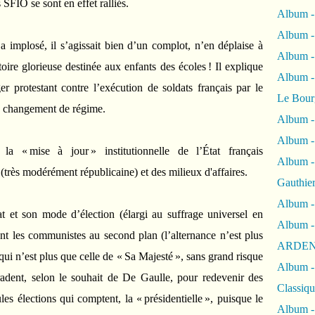
s SFIO se sont en effet ralliés.
Album -
Album -
 implosé, il s’agissait bien d’un complot, n’en déplaise à
Album 
toire glorieuse destinée aux enfants des écoles ! Il explique
Album
r protestant contre l’exécution de soldats français par le
Le Bour
e changement de régime.
Album -
Album -
la « mise à jour » institutionnelle de l’État français
Album -
très modérément républicaine) et des milieux d'affaires.
Gauthie
Album -
t et son mode d’élection (élargi au suffrage universel en
Album -
uent les communistes au second plan (l’alternance n’est plus
ARDEN
qui n’est plus que celle de « Sa Majesté », sans grand risque
Album -
gradent, selon le souhait de De Gaulle, pour redevenir des
Classiqu
es élections qui comptent, la « présidentielle », puisque le
Album -