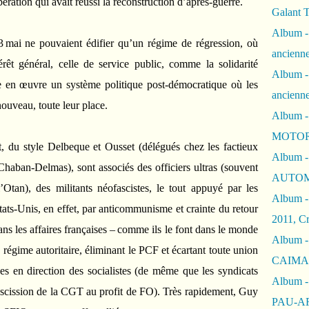
ération qui avait réussi la reconstruction d’après-guerre.
Galant 
Album -
13 mai ne pouvaient édifier qu’un régime de régression, où
ancienne
érêt général, celle de service public, comme la solidarité
Album -
e en œuvre un système politique post-démocratique où les
ancienn
nouveau, toute leur place.
Album -
MOTOR
t, du style Delbeque et Ousset (délégués chez les factieux
Album -
Chaban-Delmas), sont associés des officiers ultras (souvent
AUTOM
Otan), des militants néofascistes, le tout appuyé par les
Album -
tats-Unis, en effet, par anticommunisme et crainte du retour
2011, Cr
ans les affaires françaises – comme ils le font dans le monde
Album - 
 régime autoritaire, éliminant le PCF et écartant toute union
CAIMAN 
nes en direction des socialistes (de même que les syndicats
Album -
 scission de la CGT au profit de FO). Très rapidement, Guy
PAU-A