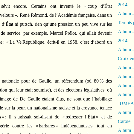
2014
sévit encore. Certains ont inventé le « coup d’État
Album 
e velours ». René Rémond, de l’Académie française, dans un
Ternois 
p d’État ni putsch, rien qu’une pression un peu vive sur les
Album -
de service, par exemple, Marcel Prélot, qui allait devenir
2014
rte : « La Ve République, écrit-il en 1958, c’est d’abord un
Album -
Croix en
Album -
Album - 
 nationale pour de Gaulle, un référendum (où 80 % des
Album -
tion qui leur était soumise), et des élections législatives, où
Album 
’image de De Gaulle étaient élus, ne sont que l’habillage
JUMEA
 sur la peur, un nationalisme raciste et la croyance tenace
Album -
» : il s’agissait soi-disant de « redresser l’État » et de
Carole
gérie contre les « barbares » indépendantistes, tout en
Album -