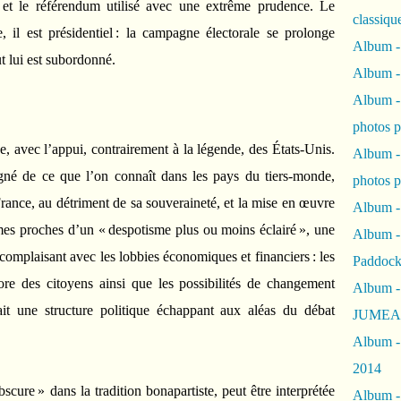
 et le référendum utilisé avec une extrême prudence. Le
classiqu
e, il est présidentiel : la campagne électorale se prolonge
Album -
ut lui est subordonné.
Album -
Album -
photos 
e, avec l’appui, contrairement à la légende, des États-Unis.
Album -
igné de ce que l’on connaît dans les pays du tiers-monde,
photos p
 France, au détriment de sa souveraineté, et la mise en œuvre
Album -
mes proches d’un « despotisme plus ou moins éclairé », une
Album -
 complaisant avec les lobbies économiques et financiers : les
Paddock
core des citoyens ainsi que les possibilités de changement
Album -
ait une structure politique échappant aux aléas du débat
JUMEAU
Album -
2014
scure » dans la tradition bonapartiste, peut être interprétée
Album - 