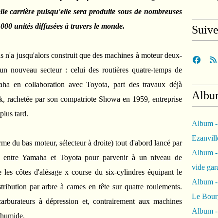
le carrière puisqu'elle sera produite sous de nombreuses
000 unités diffusées à travers le monde.
Suiv
s n'a jusqu'alors construit que des machines à moteur deux-
 un nouveau secteur : celui des routières quatre-temps de
aha en collaboration avec Toyota, part des travaux déjà
Albu
k, rachetée par son compatriote Showa en 1959, entreprise
lus tard.
Album -
Ezanvil
rme du bas moteur, sélecteur à droite) tout d'abord lancé par
Album -
on entre Yamaha et Toyota pour parvenir à un niveau de
vide ga
ite les côtes d'alésage x course du six-cylindres équipant le
Album -
ribution par arbre à cames en tête sur quatre roulements.
Le Bour
carburateurs à dépression et, contrairement aux machines
Album -
r humide.