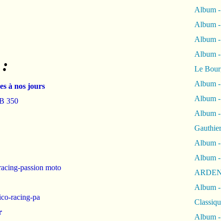
Album -
Album -
Album 
Album
 :
Le Bour
Album -
es à nos jours
Album -
CB 350
Album -
Gauthie
Album -
Album -
racing-passion moto
ARDEN
Album -
ico-racing-pa
Classiqu
r
Album -