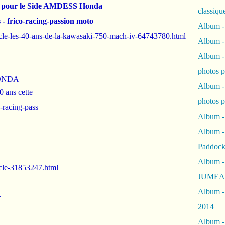
36 pour le Side AMDESS Honda
classiqu
 frico-racing-passion moto
Album -
icle-les-40-ans-de-la-kawasaki-750-mach-iv-64743780.html
Album -
Album -
photos 
 HONDA
Album -
0 ans cette
photos p
o-racing-pass
Album -
Album -
Paddock
Album -
icle-31853247.html
JUMEAU
Album -
r
2014
Album - 