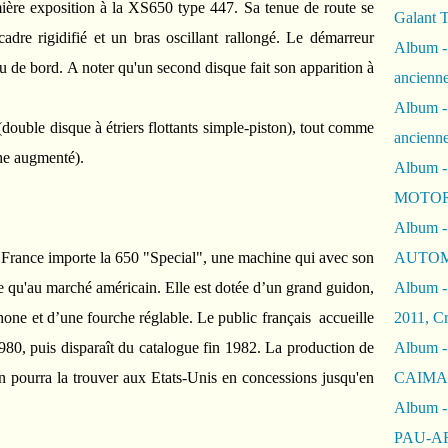
ière exposition à la XS650 type 447. Sa tenue de route se
Galant 
dre rigidifié et un bras oscillant rallongé. Le démarreur
Album -
u de bord. A noter qu'un second disque fait son apparition à
ancienne
Album -
double disque à étriers flottants simple-piston), tout comme
ancienn
he augmenté).
Album -
MOTOR
Album -
 France importe la 650 "Special", une machine qui avec son
AUTOM
ée qu'au marché américain. Elle est dotée d’un grand guidon,
Album -
hone et d’une fourche réglable. Le public français accueille
2011, Cr
80, puis disparaît du catalogue fin 1982. La production de
Album - 
 pourra la trouver aux Etats-Unis en concessions jusqu'en
CAIMAN 
Album -
PAU-A