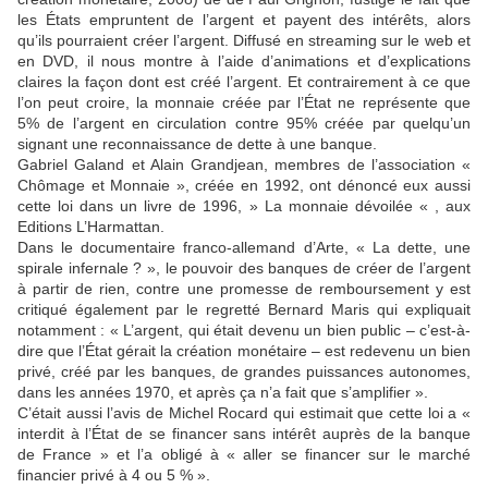
les États empruntent de l’argent et payent des intérêts, alors
qu’ils pourraient créer l’argent. Diffusé en streaming sur le web et
en DVD, il nous montre à l’aide d’animations et d’explications
claires la façon dont est créé l’argent. Et contrairement à ce que
l’on peut croire, la monnaie créée par l’État ne représente que
5% de l’argent en circulation contre 95% créée par quelqu’un
signant une reconnaissance de dette à une banque.
Gabriel Galand et Alain Grandjean, membres de l’association «
Chômage et Monnaie », créée en 1992, ont dénoncé eux aussi
cette loi dans un livre de 1996, » La monnaie dévoilée « , aux
Editions L’Harmattan.
Dans le documentaire franco-allemand d’Arte, « La dette, une
spirale infernale ? », le pouvoir des banques de créer de l’argent
à partir de rien, contre une promesse de remboursement y est
critiqué également par le regretté Bernard Maris qui expliquait
notamment : « L’argent, qui était devenu un bien public – c’est-à-
dire que l’État gérait la création monétaire – est redevenu un bien
privé, créé par les banques, de grandes puissances autonomes,
dans les années 1970, et après ça n’a fait que s’amplifier ».
C’était aussi l’avis de Michel Rocard qui estimait que cette loi a «
interdit à l’État de se financer sans intérêt auprès de la banque
de France » et l’a obligé à « aller se financer sur le marché
financier privé à 4 ou 5 % ».