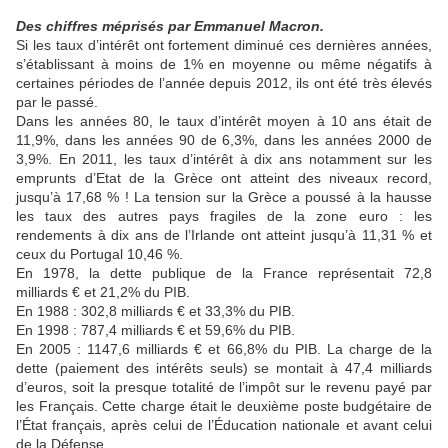
Des chiffres méprisés par Emmanuel Macron.
Si les taux d’intérêt ont fortement diminué ces dernières années,
s’établissant à moins de 1% en moyenne ou même négatifs à
certaines périodes de l’année depuis 2012, ils ont été très élevés
par le passé.
Dans les années 80, le taux d’intérêt moyen à 10 ans était de
11,9%, dans les années 90 de 6,3%, dans les années 2000 de
3,9%. En 2011, les taux d’intérêt à dix ans notamment sur les
emprunts d’Etat de la Grèce ont atteint des niveaux record,
jusqu’à 17,68 % ! La tension sur la Grèce a poussé à la hausse
les taux des autres pays fragiles de la zone euro : les
rendements à dix ans de l’Irlande ont atteint jusqu’à 11,31 % et
ceux du Portugal 10,46 %.
En 1978, la dette publique de la France représentait 72,8
milliards € et 21,2% du PIB.
En 1988 : 302,8 milliards € et 33,3% du PIB.
En 1998 : 787,4 milliards € et 59,6% du PIB.
En 2005 : 1147,6 milliards € et 66,8% du PIB. La charge de la
dette (paiement des intérêts seuls) se montait à 47,4 milliards
d’euros, soit la presque totalité de l’impôt sur le revenu payé par
les Français. Cette charge était le deuxième poste budgétaire de
l’État français, après celui de l’Éducation nationale et avant celui
de la Défense.