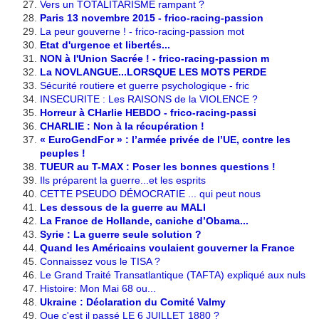
Vers un TOTALITARISME rampant ?
Paris 13 novembre 2015 - frico-racing-passion
La peur gouverne ! - frico-racing-passion mot
Etat d'urgence et libertés...
NON à l'Union Sacrée ! - frico-racing-passion m
La NOVLANGUE...LORSQUE LES MOTS PERDE
Sécurité routiere et guerre psychologique - fric
INSECURITE : Les RAISONS de la VIOLENCE ?
Horreur à CHarlie HEBDO - frico-racing-passi
CHARLIE : Non à la récupération !
« EuroGendFor » : l’armée privée de l’UE, contre les
peuples !
TUEUR au T-MAX : Poser les bonnes questions !
Ils préparent la guerre...et les esprits
CETTE PSEUDO DÉMOCRATIE ... qui peut nous
Les dessous de la guerre au MALI
La France de Hollande, caniche d’Obama...
Syrie : La guerre seule solution ?
Quand les Américains voulaient gouverner la France
Connaissez vous le TISA ?
Le Grand Traité Transatlantique (TAFTA) expliqué aux nuls
Histoire: Mon Mai 68 ou...
Ukraine : Déclaration du Comité Valmy
Que c'est il passé LE 6 JUILLET 1880 ?