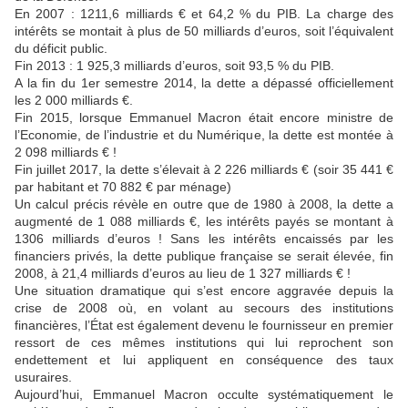
En 2007 : 1211,6 milliards € et 64,2 % du PIB. La charge des
intérêts se montait à plus de 50 milliards d’euros, soit l’équivalent
du déficit public.
Fin 2013 : 1 925,3 milliards d’euros, soit 93,5 % du PIB.
A la fin du 1er semestre 2014, la dette a dépassé officiellement
les 2 000 milliards €.
Fin 2015, lorsque Emmanuel Macron était encore ministre de
l’Economie, de l’industrie et du Numérique, la dette est montée à
2 098 milliards € !
Fin juillet 2017, la dette s’élevait à 2 226 milliards € (soir 35 441 €
par habitant et 70 882 € par ménage)
Un calcul précis révèle en outre que de 1980 à 2008, la dette a
augmenté de 1 088 milliards €, les intérêts payés se montant à
1306 milliards d’euros ! Sans les intérêts encaissés par les
financiers privés, la dette publique française se serait élevée, fin
2008, à 21,4 milliards d’euros au lieu de 1 327 milliards € !
Une situation dramatique qui s’est encore aggravée depuis la
crise de 2008 où, en volant au secours des institutions
financières, l’État est également devenu le fournisseur en premier
ressort de ces mêmes institutions qui lui reprochent son
endettement et lui appliquent en conséquence des taux
usuraires.
Aujourd’hui, Emmanuel Macron occulte systématiquement le