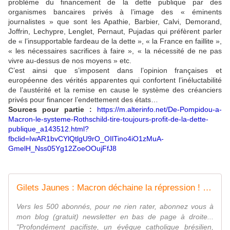
problème du financement de la dette publique par des
organismes bancaires privés à l’image des « éminents
journalistes » que sont les Apathie, Barbier, Calvi, Demorand,
Joffrin, Lechypre, Lenglet, Pernaut, Pujadas qui préfèrent parler
de « l’insupportable fardeau de la dette », « la France en faillite »,
« les nécessaires sacrifices à faire », « la nécessité de ne pas
vivre au-dessus de nos moyens » etc.
C’est ainsi que s’imposent dans l’opinion françaises et
européenne des vérités apparentes qui confortent l’inéluctabilité
de l’austérité et la remise en cause le système des créanciers
privés pour financer l’endettement des états…
Sources pour partie :
https://m.alterinfo.net/De-Pompidou-a-
Macron-le-systeme-Rothschild-tire-toujours-profit-de-la-dette-
publique_a143512.html?
fbclid=IwAR1bvCYlQtlgU9rO_OIlTino4iO1zMuA-
GmelH_Nss05Yg12ZoeOOujFfJ8
Gilets Jaunes : Macron déchaine la répression ! - frico-racing-passion moto
Vers les 500 abonnés, pour ne rien rater, abonnez vous à
mon blog (gratuit) newsletter en bas de page à droite...
"Profondément pacifiste, un évêque catholique brésilien,