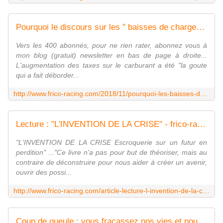
Pourquoi le discours sur les " baisses de charges " est un piège pour les salarié-es - frico-racing-passion moto
Vers les 400 abonnés, pour ne rien rater, abonnez vous à
mon blog (gratuit) newsletter en bas de page à droite...
L'augmentation des taxes sur le carburant a été "la goute
qui a fait déborder...
http://www.frico-racing.com/2018/11/pourquoi-les-baisses-de-charges-sont-un-piege-pour-les-salarie-es.html
Lecture : "L'INVENTION DE LA CRISE" - frico-racing-passion moto
"L'INVENTION DE LA CRISE Escroquerie sur un futur en
perdition" ..."Ce livre n'a pas pour but de théoriser, mais au
contraire de déconstruire pour nous aider à créer un avenir,
ouvrir des possi...
http://www.frico-racing.com/article-lecture-l-invention-de-la-crise-109558220.html
Coup de gueule : vous fracassez nos vies et nous devrions être raisonnables ! - frico-racing-passion moto