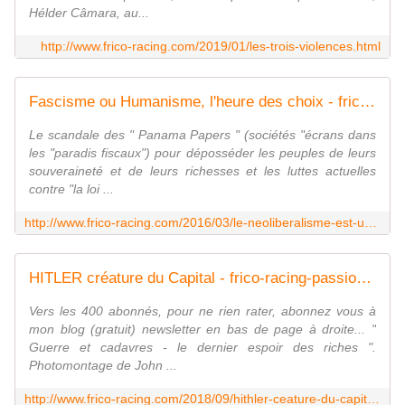
Hélder Câmara, au...
http://www.frico-racing.com/2019/01/les-trois-violences.html
Fascisme ou Humanisme, l'heure des choix - frico-racing-passion moto
Le scandale des " Panama Papers " (sociétés "écrans dans
les "paradis fiscaux") pour déposséder les peuples de leurs
souveraineté et de leurs richesses et les luttes actuelles
contre "la loi ...
http://www.frico-racing.com/2016/03/le-neoliberalisme-est-un-fascisme.html
HITLER créature du Capital - frico-racing-passion moto
Vers les 400 abonnés, pour ne rien rater, abonnez vous à
mon blog (gratuit) newsletter en bas de page à droite... "
Guerre et cadavres - le dernier espoir des riches ".
Photomontage de John ...
http://www.frico-racing.com/2018/09/hithler-ceature-du-capital.html