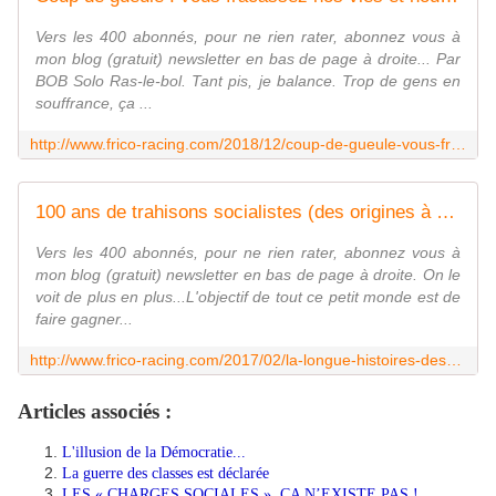
Vers les 400 abonnés, pour ne rien rater, abonnez vous à
mon blog (gratuit) newsletter en bas de page à droite... Par
BOB Solo Ras-le-bol. Tant pis, je balance. Trop de gens en
souffrance, ça ...
http://www.frico-racing.com/2018/12/coup-de-gueule-vous-fracassez-nos-vies-et-nous-devrions-etre-raisonnables.html
100 ans de trahisons socialistes (des origines à nos jours) - frico-racing-passion moto
Vers les 400 abonnés, pour ne rien rater, abonnez vous à
mon blog (gratuit) newsletter en bas de page à droite. On le
voit de plus en plus...L'objectif de tout ce petit monde est de
faire gagner...
http://www.frico-racing.com/2017/02/la-longue-histoires-des-trahisons-socialistes.html
Articles associés :
L'illusion de la Démocratie...
La guerre des classes est déclarée
LES « CHARGES SOCIALES », CA N’EXISTE PAS !