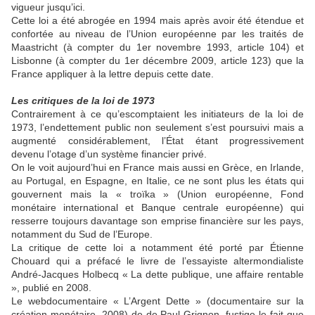
vigueur jusqu’ici.
Cette loi a été abrogée en 1994 mais après avoir été étendue et
confortée au niveau de l’Union européenne par les traités de
Maastricht (à compter du 1er novembre 1993, article 104) et
Lisbonne (à compter du 1er décembre 2009, article 123) que la
France appliquer à la lettre depuis cette date.
Les critiques de la loi de 1973
Contrairement à ce qu’escomptaient les initiateurs de la loi de
1973, l’endettement public non seulement s’est poursuivi mais a
augmenté considérablement, l’État étant progressivement
devenu l’otage d’un système financier privé.
On le voit aujourd’hui en France mais aussi en Grèce, en Irlande,
au Portugal, en Espagne, en Italie, ce ne sont plus les états qui
gouvernent mais la « troïka » (Union européenne, Fond
monétaire international et Banque centrale européenne) qui
resserre toujours davantage son emprise financière sur les pays,
notamment du Sud de l’Europe.
La critique de cette loi a notamment été porté par Étienne
Chouard qui a préfacé le livre de l’essayiste altermondialiste
André-Jacques Holbecq « La dette publique, une affaire rentable
», publié en 2008.
Le webdocumentaire « L’Argent Dette » (documentaire sur la
création monétaire, 2008) de de Paul Grignon, fustige le fait que