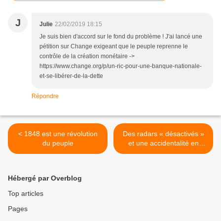
J
Julie
22/02/2019 18:15
Je suis bien d'accord sur le fond du problème ! J'ai lancé une
pétition sur Change exigeant que le peuple reprenne le
contrôle de la création monétaire ->
https://www.change.org/p/un-ric-pour-une-banque-nationale-
et-se-libérer-de-la-dette
Répondre
< 1848 est une révolution
Des radars « désactivés »
du peuple
et une accidentalité en
baisse : les radars ne
servent donc à rien ! >
Hébergé par Overblog
Top articles
Pages