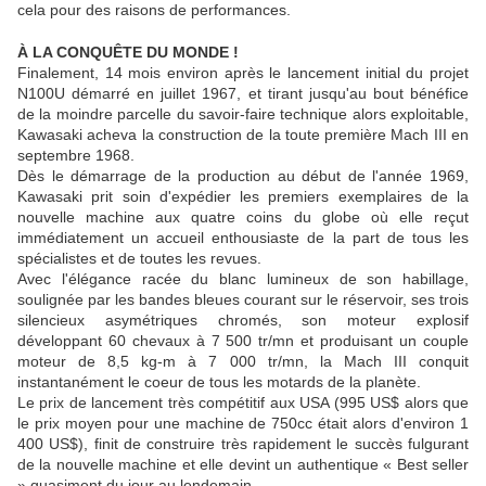
cela pour des raisons de performances.
À LA CONQUÊTE DU MONDE !
Finalement, 14 mois environ après le lancement initial du projet
N100U démarré en juillet 1967, et tirant jusqu'au bout bénéfice
de la moindre parcelle du savoir-faire technique alors exploitable,
Kawasaki acheva la construction de la toute première Mach III en
septembre 1968.
Dès le démarrage de la production au début de l'année 1969,
Kawasaki prit soin d'expédier les premiers exemplaires de la
nouvelle machine aux quatre coins du globe où elle reçut
immédiatement un accueil enthousiaste de la part de tous les
spécialistes et de toutes les revues.
Avec l'élégance racée du blanc lumineux de son habillage,
soulignée par les bandes bleues courant sur le réservoir, ses trois
silencieux asymétriques chromés, son moteur explosif
développant 60 chevaux à 7 500 tr/mn et produisant un couple
moteur de 8,5 kg-m à 7 000 tr/mn, la Mach III conquit
instantanément le coeur de tous les motards de la planète.
Le prix de lancement très compétitif aux USA (995 US$ alors que
le prix moyen pour une machine de 750cc était alors d'environ 1
400 US$), finit de construire très rapidement le succès fulgurant
de la nouvelle machine et elle devint un authentique « Best seller
» quasiment du jour au lendemain.