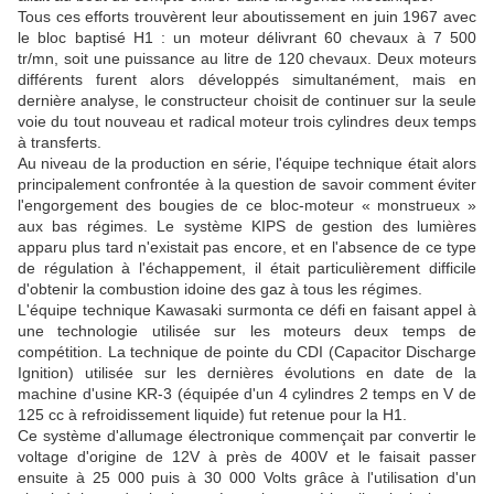
Tous ces efforts trouvèrent leur aboutissement en juin 1967 avec
le bloc baptisé H1 : un moteur délivrant 60 chevaux à 7 500
tr/mn, soit une puissance au litre de 120 chevaux. Deux moteurs
différents furent alors développés simultanément, mais en
dernière analyse, le constructeur choisit de continuer sur la seule
voie du tout nouveau et radical moteur trois cylindres deux temps
à transferts.
Au niveau de la production en série, l'équipe technique était alors
principalement confrontée à la question de savoir comment éviter
l'engorgement des bougies de ce bloc-moteur « monstrueux »
aux bas régimes. Le système KIPS de gestion des lumières
apparu plus tard n'existait pas encore, et en l'absence de ce type
de régulation à l'échappement, il était particulièrement difficile
d'obtenir la combustion idoine des gaz à tous les régimes.
L'équipe technique Kawasaki surmonta ce défi en faisant appel à
une technologie utilisée sur les moteurs deux temps de
compétition. La technique de pointe du CDI (Capacitor Discharge
Ignition) utilisée sur les dernières évolutions en date de la
machine d'usine KR-3 (équipée d'un 4 cylindres 2 temps en V de
125 cc à refroidissement liquide) fut retenue pour la H1.
Ce système d'allumage électronique commençait par convertir le
voltage d'origine de 12V à près de 400V et le faisait passer
ensuite à 25 000 puis à 30 000 Volts grâce à l'utilisation d'un