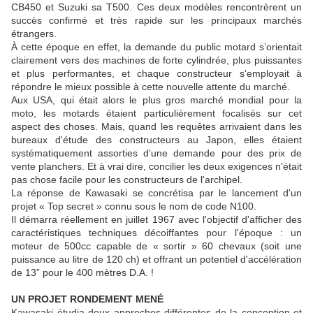
CB450 et Suzuki sa T500. Ces deux modèles rencontrèrent un
succès confirmé et très rapide sur les principaux marchés
étrangers.
À cette époque en effet, la demande du public motard s’orientait
clairement vers des machines de forte cylindrée, plus puissantes
et plus performantes, et chaque constructeur s'employait à
répondre le mieux possible à cette nouvelle attente du marché.
Aux USA, qui était alors le plus gros marché mondial pour la
moto, les motards étaient particulièrement focalisés sur cet
aspect des choses. Mais, quand les requêtes arrivaient dans les
bureaux d'étude des constructeurs au Japon, elles étaient
systématiquement assorties d'une demande pour des prix de
vente planchers. Et à vrai dire, concilier les deux exigences n'était
pas chose facile pour les constructeurs de l'archipel.
La réponse de Kawasaki se concrétisa par le lancement d'un
projet « Top secret » connu sous le nom de code N100.
Il démarra réellement en juillet 1967 avec l'objectif d'afficher des
caractéristiques techniques décoiffantes pour l'époque : un
moteur de 500cc capable de « sortir » 60 chevaux (soit une
puissance au litre de 120 ch) et offrant un potentiel d'accélération
de 13” pour le 400 mètres D.A. !
UN PROJET RONDEMENT MENÉ
Kawasaki étudia deux approches différentes de la conception et