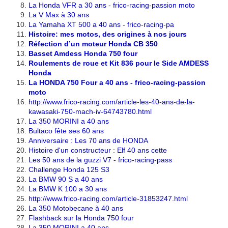
La Honda VFR a 30 ans - frico-racing-passion moto
La V Max à 30 ans
La Yamaha XT 500 a 40 ans - frico-racing-pa
Histoire: mes motos, des origines à nos jours
Réfection d’un moteur Honda CB 350
Basset Amdess Honda 750 four
Roulements de roue et Kit 836 pour le Side AMDESS
Honda
La HONDA 750 Four a 40 ans - frico-racing-passion
moto
http://www.frico-racing.com/article-les-40-ans-de-la-
kawasaki-750-mach-iv-64743780.html
La 350 MORINI a 40 ans
Bultaco fête ses 60 ans
Anniversaire : Les 70 ans de HONDA
Histoire d'un constructeur : Elf 40 ans cette
Les 50 ans de la guzzi V7 - frico-racing-pass
Challenge Honda 125 S3
La BMW 90 S a 40 ans
La BMW K 100 a 30 ans
http://www.frico-racing.com/article-31853247.html
La 350 Motobecane à 40 ans
Flashback sur la Honda 750 four
La 350 MORINI a 40 ans