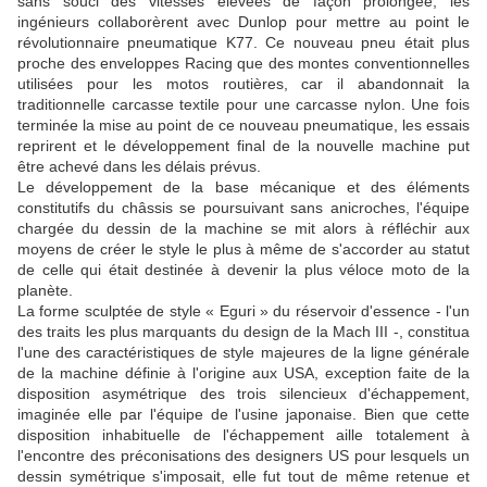
sans souci des vitesses élevées de façon prolongée, les
ingénieurs collaborèrent avec Dunlop pour mettre au point le
révolutionnaire pneumatique K77. Ce nouveau pneu était plus
proche des enveloppes Racing que des montes conventionnelles
utilisées pour les motos routières, car il abandonnait la
traditionnelle carcasse textile pour une carcasse nylon. Une fois
terminée la mise au point de ce nouveau pneumatique, les essais
reprirent et le développement final de la nouvelle machine put
être achevé dans les délais prévus.
Le développement de la base mécanique et des éléments
constitutifs du châssis se poursuivant sans anicroches, l'équipe
chargée du dessin de la machine se mit alors à réfléchir aux
moyens de créer le style le plus à même de s'accorder au statut
de celle qui était destinée à devenir la plus véloce moto de la
planète.
La forme sculptée de style « Eguri » du réservoir d'essence - l'un
des traits les plus marquants du design de la Mach III -, constitua
l'une des caractéristiques de style majeures de la ligne générale
de la machine définie à l'origine aux USA, exception faite de la
disposition asymétrique des trois silencieux d'échappement,
imaginée elle par l'équipe de l'usine japonaise. Bien que cette
disposition inhabituelle de l'échappement aille totalement à
l'encontre des préconisations des designers US pour lesquels un
dessin symétrique s'imposait, elle fut tout de même retenue et