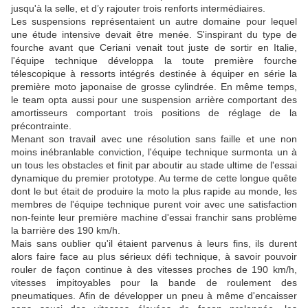
jusqu'à la selle, et d’y rajouter trois renforts intermédiaires.
Les suspensions représentaient un autre domaine pour lequel
une étude intensive devait être menée. S'inspirant du type de
fourche avant que Ceriani venait tout juste de sortir en Italie,
l'équipe technique développa la toute première fourche
télescopique à ressorts intégrés destinée à équiper en série la
première moto japonaise de grosse cylindrée. En même temps,
le team opta aussi pour une suspension arrière comportant des
amortisseurs comportant trois positions de réglage de la
précontrainte.
Menant son travail avec une résolution sans faille et une non
moins inébranlable conviction, l'équipe technique surmonta un à
un tous les obstacles et finit par aboutir au stade ultime de l'essai
dynamique du premier prototype. Au terme de cette longue quête
dont le but était de produire la moto la plus rapide au monde, les
membres de l'équipe technique purent voir avec une satisfaction
non-feinte leur première machine d'essai franchir sans problème
la barrière des 190 km/h.
Mais sans oublier qu'il étaient parvenus à leurs fins, ils durent
alors faire face au plus sérieux défi technique, à savoir pouvoir
rouler de façon continue à des vitesses proches de 190 km/h,
vitesses impitoyables pour la bande de roulement des
pneumatiques. Afin de développer un pneu à même d'encaisser