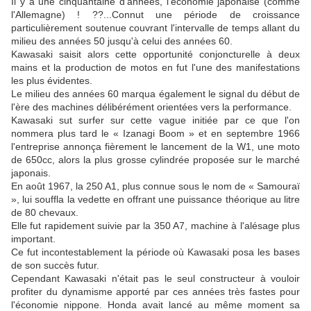
Il y a une cinquantaine d'années, l'économie japonaise (comme
l'Allemagne) ! ??...Connut une période de croissance
particulièrement soutenue couvrant l'intervalle de temps allant du
milieu des années 50 jusqu'à celui des années 60.
Kawasaki saisit alors cette opportunité conjoncturelle à deux
mains et la production de motos en fut l'une des manifestations
les plus évidentes.
Le milieu des années 60 marqua également le signal du début de
l'ère des machines délibérément orientées vers la performance.
Kawasaki sut surfer sur cette vague initiée par ce que l'on
nommera plus tard le « Izanagi Boom » et en septembre 1966
l'entreprise annonça fièrement le lancement de la W1, une moto
de 650cc, alors la plus grosse cylindrée proposée sur le marché
japonais.
En août 1967, la 250 A1, plus connue sous le nom de « Samouraï
», lui souffla la vedette en offrant une puissance théorique au litre
de 80 chevaux.
Elle fut rapidement suivie par la 350 A7, machine à l'alésage plus
important.
Ce fut incontestablement la période où Kawasaki posa les bases
de son succès futur.
Cependant Kawasaki n'était pas le seul constructeur à vouloir
profiter du dynamisme apporté par ces années très fastes pour
l'économie nippone. Honda avait lancé au même moment sa