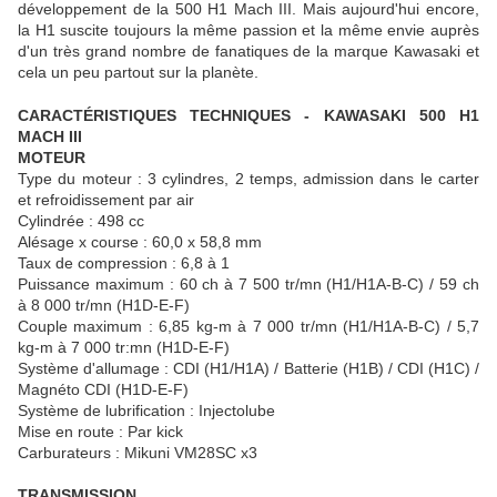
développement de la 500 H1 Mach III. Mais aujourd'hui encore,
la H1 suscite toujours la même passion et la même envie auprès
d'un très grand nombre de fanatiques de la marque Kawasaki et
cela un peu partout sur la planète.
CARACTÉRISTIQUES TECHNIQUES - KAWASAKI 500 H1
MACH III
MOTEUR
Type du moteur : 3 cylindres, 2 temps, admission dans le carter
et refroidissement par air
Cylindrée : 498 cc
Alésage x course : 60,0 x 58,8 mm
Taux de compression : 6,8 à 1
Puissance maximum : 60 ch à 7 500 tr/mn (H1/H1A-B-C) / 59 ch
à 8 000 tr/mn (H1D-E-F)
Couple maximum : 6,85 kg-m à 7 000 tr/mn (H1/H1A-B-C) / 5,7
kg-m à 7 000 tr:mn (H1D-E-F)
Système d'allumage : CDI (H1/H1A) / Batterie (H1B) / CDI (H1C) /
Magnéto CDI (H1D-E-F)
Système de lubrification : Injectolube
Mise en route : Par kick
Carburateurs : Mikuni VM28SC x3
TRANSMISSION