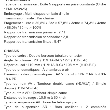
Type de transmission : Boîte 5 rapports en prise constante (Ordre
: PM/1/2/3/4/5)
Embrayage : Multi-disques en bain d'huile
Transmission finale : Par chaîne
Étagement : 1ère > 36,8% / 2de > 57,8% / 3ème > 74,3% / 4ème
> 88,0% / 5ème > 100%
Rapport de transmission primaire : 2,41
Rapport de transmission secondaire : 2,81
Rapport de transmission finale : 5,47
CHÂSSIS
Type de cadre : Double berceau tubulaire en acier
Angle de colonne : 29° (H1/H1A-B-C) / 27° (H1D-E-F)
Déport au sol : 110 mm (H1/H1A-B-C) / 108 mm (H1D-E-F)
Type de pneumatiques : À chambres à air
Dimensions des pneumatiques : AV > 3.25-19 4PR // AR > 4.00-
18 4 PR
Type du frein AV : Tambour double came (H1/H1A) / Simple
disque (H1B-C-D-E-F)
Type du frein AR : Tambour simple came
Distance de freinage : 10,5 m à 50 km/h
Type de suspension AV : Fourche téléscopique
Type de suspension AR : Bras oscillant + 2 combinés