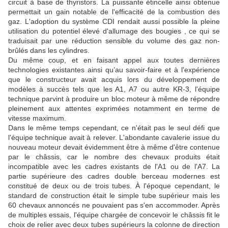
circuit à base de thyristors. La puissante étincelle ainsi obtenue
permettait un gain notable de l'efficacité de la combustion des
gaz. L'adoption du système CDI rendait aussi possible la pleine
utilisation du potentiel élevé d'allumage des bougies , ce qui se
traduisait par une réduction sensible du volume des gaz non-
brûlés dans les cylindres.
Du même coup, et en faisant appel aux toutes dernières
technologies existantes ainsi qu’au savoir-faire et à l'expérience
que le constructeur avait acquis lors du développement de
modèles à succès tels que les A1, A7 ou autre KR-3, l'équipe
technique parvint à produire un bloc moteur à même de répondre
pleinement aux attentes exprimées notamment en terme de
vitesse maximum.
Dans le même temps cependant, ce n'était pas le seul défi que
l'équipe technique avait à relever. L'abondante cavalerie issue du
nouveau moteur devait évidemment être à même d'être contenue
par le châssis, car le nombre des chevaux produits était
incompatible avec les cadres existants de l'A1 ou de l'A7. La
partie supérieure des cadres double berceau modernes est
constitué de deux ou de trois tubes. À l'époque cependant, le
standard de construction était le simple tube supérieur mais les
60 chevaux annoncés ne pouvaient pas s'en accommoder. Après
de multiples essais, l'équipe chargée de concevoir le châssis fit le
choix de relier avec deux tubes supérieurs la colonne de direction