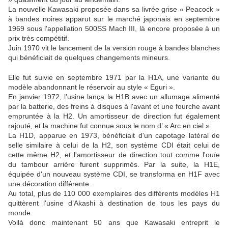
La nouvelle Kawasaki proposée dans sa livrée grise « Peacock »
à bandes noires apparut sur le marché japonais en septembre
1969 sous l'appellation 500SS Mach III, là encore proposée à un
prix très compétitif.
Juin 1970 vit le lancement de la version rouge à bandes blanches
qui bénéficiait de quelques changements mineurs.
Elle fut suivie en septembre 1971 par la H1A, une variante du
modèle abandonnant le réservoir au style « Eguri ».
En janvier 1972, l’usine lança la H1B avec un allumage alimenté
par la batterie, des freins à disques à l'avant et une fourche avant
empruntée à la H2. Un amortisseur de direction fut également
rajouté, et la machine fut connue sous le nom d’ « Arc en ciel ».
La H1D, apparue en 1973, bénéficiait d'un capotage latéral de
selle similaire à celui de la H2, son système CDI était celui de
cette même H2, et l'amortisseur de direction tout comme l'ouïe
du tambour arrière furent supprimés. Par la suite, la H1E,
équipée d'un nouveau système CDI, se transforma en H1F avec
une décoration différente.
Au total, plus de 110 000 exemplaires des différents modèles H1
quittèrent l'usine d’Akashi à destination de tous les pays du
monde.
Voilà donc maintenant 50 ans que Kawasaki entreprit le