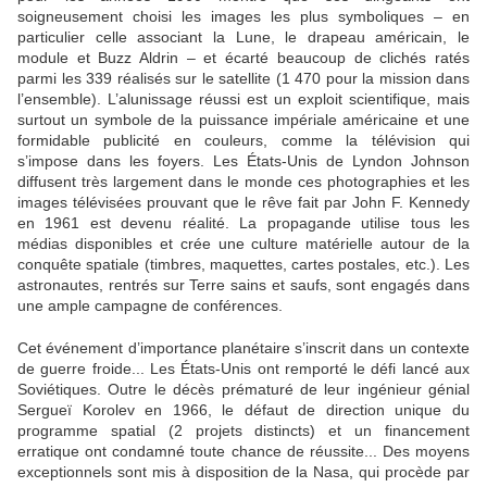
soigneusement choisi les images les plus symboliques – en
particulier celle associant la Lune, le drapeau américain, le
module et Buzz Aldrin – et écarté beaucoup de clichés ratés
parmi les 339 réalisés sur le satellite (1 470 pour la mission dans
l’ensemble). L’alunissage réussi est un exploit scientifique, mais
surtout un symbole de la puissance impériale américaine et une
formidable publicité en couleurs, comme la télévision qui
s’impose dans les foyers. Les États-Unis de Lyndon Johnson
diffusent très largement dans le monde ces photographies et les
images télévisées prouvant que le rêve fait par John F. Kennedy
en 1961 est devenu réalité. La propagande utilise tous les
médias disponibles et crée une culture matérielle autour de la
conquête spatiale (timbres, maquettes, cartes postales, etc.). Les
astronautes, rentrés sur Terre sains et saufs, sont engagés dans
une ample campagne de conférences.
Cet événement d’importance planétaire s’inscrit dans un contexte
de guerre froide... Les États-Unis ont remporté le défi lancé aux
Soviétiques. Outre le décès prématuré de leur ingénieur génial
Sergueï Korolev en 1966, le défaut de direction unique du
programme spatial (2 projets distincts) et un financement
erratique ont condamné toute chance de réussite... Des moyens
exceptionnels sont mis à disposition de la Nasa, qui procède par