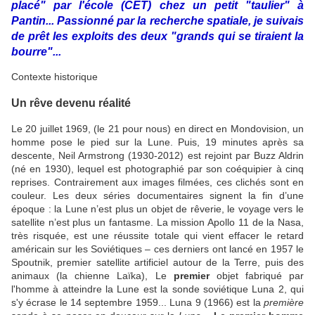
placé" par l'école (CET) chez un petit "taulier" à
Pantin... Passionné par la recherche spatiale, je suivais
de prêt les exploits des deux "grands qui se tiraient la
bourre"...
Contexte historique
Un rêve devenu réalité
Le 20 juillet 1969, (le 21 pour nous) en direct en Mondovision, un
homme pose le pied sur la Lune. Puis, 19 minutes après sa
descente, Neil Armstrong (1930-2012) est rejoint par Buzz Aldrin
(né en 1930), lequel est photographié par son coéquipier à cinq
reprises. Contrairement aux images filmées, ces clichés sont en
couleur. Les deux séries documentaires signent la fin d’une
époque : la Lune n’est plus un objet de rêverie, le voyage vers le
satellite n’est plus un fantasme. La mission Apollo 11 de la Nasa,
très risquée, est une réussite totale qui vient effacer le retard
américain sur les Soviétiques – ces derniers ont lancé en 1957 le
Spoutnik, premier satellite artificiel autour de la Terre, puis des
animaux
(la chienne Laïka),
Le
premier
objet fabriqué par
l'homme à atteindre la Lune est la sonde soviétique Luna 2, qui
s'y écrase le 14 septembre 1959...
Luna 9 (1966) est la
première