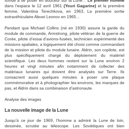
sonde à se poser en douceur sur la
Lune
...
Le premier homme
dans l’espace le 12 avril 1961
(Youri Gagarine)
et la première
femme, Valentina Terechkova, en 1963,
La première sortie
extravéhiculaire
Alexei Leonov en 1965...
Pendant que Michael Collins (né en 1930) assure la garde du
module de commande, Armstrong, pilote vétéran de la guerre de
Corée, pilote d’essai d’avions-fusées, technicien expérimenté des
missions spatiales, a logiquement été choisi comme commandant
de la mission et pilote du module lunaire. Aldrin, son copilote, est
plus spécifiquement chargé du déploiement du matériel
scientifique. Les deux hommes restent sur la Lune environ 2
heures et vingt minutes afin notamment de collecter des
matériaux lunaires qui doivent être analysés sur Terre. Ils
consacrent aussi quelques minutes à poser une plaque
commémorative et à photographier les environs, les marques de
pas, et Aldrin dans sa combinaison d’astronaute.
Analyse des images
La nouvelle image de la Lune
Jusqu’à ce jour de 1969, l’homme a admiré la Lune de loin,
dessinée, scrutée au télescope. Les Soviétiques ont bien