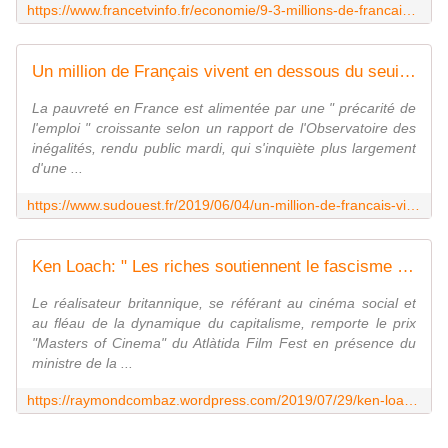
https://www.francetvinfo.fr/economie/9-3-millions-de-francais-toujours-sous-le-seuil-de-pauvrete_3664745.html
Un million de Français vivent en dessous du seuil de pauvreté alors qu'ils travaillent
La pauvreté en France est alimentée par une " précarité de
l'emploi " croissante selon un rapport de l'Observatoire des
inégalités, rendu public mardi, qui s'inquiète plus largement
d'une ...
https://www.sudouest.fr/2019/06/04/un-million-de-francais-vivent-en-dessous-du-seuil-de-pauvrete-alors-qu-ils-travaillent-6167867-5458.php
Ken Loach: " Les riches soutiennent le fascisme quand ils sentent que leur argent est menacé "
Le réalisateur britannique, se référant au cinéma social et
au fléau de la dynamique du capitalisme, remporte le prix
"Masters of Cinema" du Atlàtida Film Fest en présence du
ministre de la ...
https://raymondcombaz.wordpress.com/2019/07/29/ken-loach-les-riches-soutiennent-le-fascisme-quand-ils-sentent-que-leur-argent-est-menace/