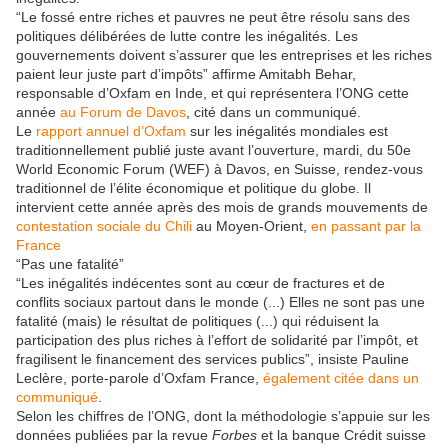
“Le fossé entre riches et pauvres ne peut être résolu sans des
politiques délibérées de lutte contre les inégalités. Les
gouvernements doivent s’assurer que les entreprises et les riches
paient leur juste part d’impôts” affirme Amitabh Behar,
responsable d’Oxfam en Inde, et qui représentera l’ONG cette
année
au Forum de Davos
, cité dans un communiqué.
Le
rapport annuel d’Oxfam
sur les inégalités mondiales est
traditionnellement publié juste avant l’ouverture, mardi, du 50e
World Economic Forum (WEF) à Davos, en Suisse, rendez-vous
traditionnel de l’élite économique et politique du globe. Il
intervient cette année après des mois de grands mouvements de
contestation sociale du Chili
au Moyen-Orient,
en passant par la
France
“Pas une fatalité”
“Les inégalités indécentes sont au cœur de fractures et de
conflits sociaux partout dans le monde (...) Elles ne sont pas une
fatalité (mais) le résultat de politiques (...) qui réduisent la
participation des plus riches à l’effort de solidarité par l’impôt, et
fragilisent le financement des services publics”, insiste Pauline
Leclère, porte-parole d’Oxfam France,
également citée dans un
communiqué
.
Selon les chiffres de l’ONG, dont la méthodologie s’appuie sur les
données publiées par la revue
Forbes
et la banque Crédit suisse