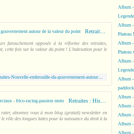
Album -
Legende
Album -
Retraites. Nouvelle embrouille du gouvernement autour de la valeur du point
Plateau 
Album -
urs farouchement opposée à la réforme des retraites,
ette fois sur la valeur du point ! L'indexation pour le
Plateau 
Album -
Legende
https://revolutionpermanente.fr/Retraites-Nouvelle-embrouille-du-gouvernement-autour-de-la-valeur-du-point?fbclid=IwAR3R_G7WPB_QYlJiCTYUoejbqp3lI6SbfOUatnHrLzP3gJTjMQ1VZfVBDYU
Album 
paddock
Album -
Retraites : Histoire des régimes speciaux - frico-racing-passion moto
Album -
 rater, abonnez vous à mon blog (gratuit) newsletter en
Album - 
 le rôle des longues luttes pour la naissance du droit à la
Album 
Album -