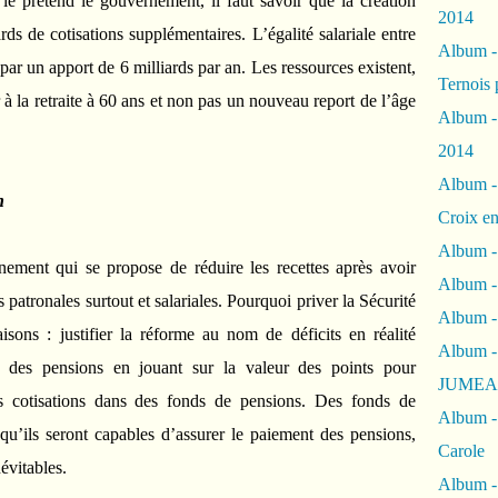
le prétend le gouvernement, il faut savoir que la création
2014
ds de cotisations supplémentaires. L’égalité salariale entre
Album 
par un apport de 6 milliards par an. Les ressources existent,
Ternois 
r à la retraite à 60 ans et non pas un nouveau report de l’âge
Album -
2014
Album -
n
Croix en
Album -
nement qui se propose de réduire les recettes après avoir
Album - 
s patronales surtout et salariales. Pourquoi priver la Sécurité
Album -
sons : justifier la réforme au nom de déficits en réalité
Album 
e des pensions en jouant sur la valeur des points pour
JUMEA
urs cotisations dans des fonds de pensions. Des fonds de
Album -
qu’ils seront capables d’assurer le paiement des pensions,
Carole
évitables.
Album -