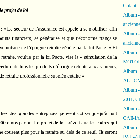
Galant 
 projet de loi
Album -
ancienne
 : « Le secteur de l’assurance est appelé à se mobiliser, afin
Album -
oduits financiers] se généralise et que l’économie française
ancienn
ynamisme de l’épargne retraite généré par la loi Pacte. » Et
Album -
retraite, voulue par la loi Pacte, vise la « stimulation de la
MOTOR
rture de tous les produits d’épargne retraite aux assureurs,
Album -
de retraite professionnelle supplémentaire ».
AUTOM
Album -
2011, Cr
Album - 
dres des grandes entreprises peuvent cotiser jusqu’à huit
CAIMAN 
000 euros par an. Le projet de loi prévoit que les cadres qui
Album -
cotisent plus pour la retraite au-delà de ce seuil. Ils seront
PAU-A