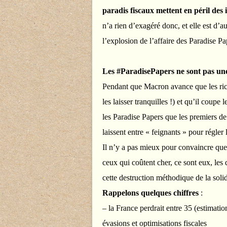
paradis fiscaux mettent en péril des i
n’a rien d’exagéré donc, et elle est d’a
l’explosion de l’affaire des Paradise Pa
Les #ParadisePapers ne sont pas une
Pendant que Macron avance que les rich
les laisser tranquilles !) et qu’il coupe
les Paradise Papers que les premiers d
laissent entre « feignants » pour régle
Il n’y a pas mieux pour convaincre que 
ceux qui coûtent cher, ce sont eux, les 
cette destruction méthodique de la solid
Rappelons quelques chiffres
:
– la France perdrait entre 35 (estimati
évasions et optimisations fiscales