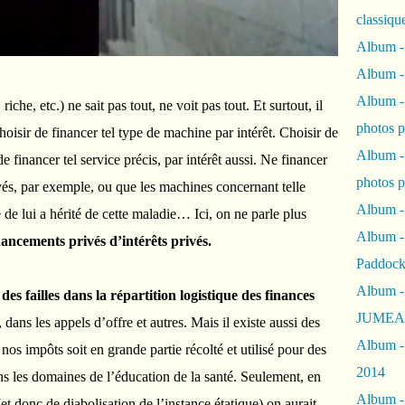
classiqu
Album -
Album -
Album -
iche, etc.) ne sait pas tout, ne voit pas tout. Et surtout, il
photos 
hoisir de financer tel type de machine par intérêt. Choisir de
Album -
de financer tel service précis, par intérêt aussi. Ne financer
photos p
vés, par exemple, ou que les machines concernant telle
Album -
e lui a hérité de cette maladie… Ici, on ne parle plus
Album -
ancements privés d’intérêts privés.
Paddock
Album -
des failles dans la répartition logistique des finances
JUMEAU
dans les appels d’offre et autres. Mais il existe aussi des
Album -
nos impôts soit en grande partie récolté et utilisé pour des
2014
ns les domaines de l’éducation de la santé. Seulement, en
Album - 
(et donc de diabolisation de l’instance étatique) on aurait