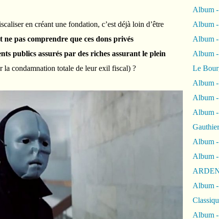
Album -
iscaliser en créant une fondation, c’est déjà loin d’être
Album -
 ne pas comprendre que ces dons privés
Album 
ts publics assurés par des riches assurant le plein
Album
r la condamnation totale de leur exil fiscal) ?
Le Bour
Album -
Album -
Album -
Gauthie
Album -
Album -
ARDEN
Album -
Classiqu
Album -