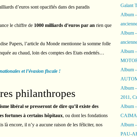
Galant 
liards d’euros sont opacifiés dans des paradis
Album -
ancienne
nce le chiffre de
1000 milliards d’euros par an
rien que
Album -
ancienn
radise Papers, l’article du Monde mentionne la somme folle
Album -
lanquée au chaud, loin des comptes des Etats endettés…
MOTOR
Album -
ationales et l’évasion fiscale !
AUTOM
Album -
ires philanthropes
2011, Cr
isme libéral se presseront de dire qu’il existe des
Album - 
es fortunes à certains hôpitaux
, ou dont les fondations
CAIMAN 
is là encore, il n’y a aucune raison de les féliciter, nos
Album -
PAU-A