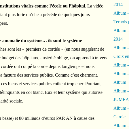
2014
nstitutions vitales comme l’école ou l’hôpital
. La vidéo
Album 
utant plus forte qu’elle a précédé de quelques jours
Ternois 
pers.
Album -
2014
 anomalie du système… ils sont le système
Album -
es sont les « premiers de cordée » (en nous suggérant de
Croix en
 le budget des hôpitaux, austérité oblige, on apprend à travers
Album -
e cordée ont coupé la corde depuis longtemps et nous
Album - 
r la facture des services publics. Comme c’est charmant.
Album -
ces biens et services publics coûtent trop cher. Pourtant,
Album 
délinquants en col blanc. Eux et leur système qui autorise
JUMEA
arité sociale.
Album -
Carole
on basse) et 80 milliards d’euros PAR AN à cause des
Album -