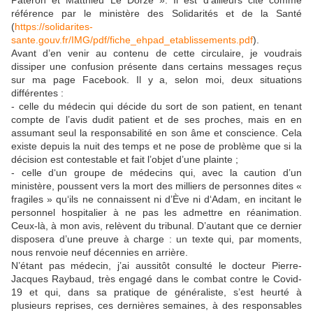
Pateron et Matthieu Le Dorze ». Il est d’ailleurs cité comme
référence par le ministère des Solidarités et de la Santé
(
https://solidarites-
sante.gouv.fr/IMG/pdf/fiche_ehpad_etablissements.pdf
).
Avant d’en venir au contenu de cette circulaire, je voudrais
dissiper une confusion présente dans certains messages reçus
sur ma page Facebook. Il y a, selon moi, deux situations
différentes :
- celle du médecin qui décide du sort de son patient, en tenant
compte de l’avis dudit patient et de ses proches, mais en en
assumant seul la responsabilité en son âme et conscience. Cela
existe depuis la nuit des temps et ne pose de problème que si la
décision est contestable et fait l’objet d’une plainte ;
- celle d‘un groupe de médecins qui, avec la caution d’un
ministère, poussent vers la mort des milliers de personnes dites «
fragiles » qu‘ils ne connaissent ni d’Ève ni d‘Adam, en incitant le
personnel hospitalier à ne pas les admettre en réanimation.
Ceux-là, à mon avis, relèvent du tribunal. D’autant que ce dernier
disposera d’une preuve à charge : un texte qui, par moments,
nous renvoie neuf décennies en arrière.
N’étant pas médecin, j’ai aussitôt consulté le docteur Pierre-
Jacques Raybaud, très engagé dans le combat contre le Covid-
19 et qui, dans sa pratique de généraliste, s’est heurté à
plusieurs reprises, ces dernières semaines, à des responsables