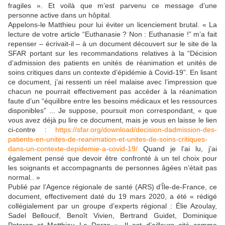
fragiles ». Et voilà que m’est parvenu ce message d’une
personne active dans un hôpital.
Appelons-le Matthieu pour
lui éviter un licenciement brutal. « La
lecture de votre article “Euthanasie ? Non : Euthanasie !” m’a fait
repenser – écrivait-il – à un document découvert sur le site de la
SFAR portant sur les recommandations relatives à la “Décision
d’admission des patients en unités de réanimation et unités de
soins critiques dans un contexte d’épidémie à Covid-19”. En lisant
ce document, j’ai ressenti un réel malaise avec l’impression que
chacun ne pourrait effectivement pas accéder à la réanimation
faute d’un “équilibre entre les besoins médicaux et les ressources
disponibles” ... Je suppose, poursuit mon correspondant, « que
vous avez déjà pu lire ce document, mais je vous en laisse le lien
ci-contre :
https://sfar.org/download/decision-dadmission-des-
patients-en-unites-de-reanimation-et-unites-de-soins-critiques-
dans-un-contexte-depidemie-a-covid-19/
Quand je l’ai lu, j’ai
également pensé que devoir être confronté à un tel choix pour
les soignants et accompagnants de personnes âgées n’était pas
normal.. »
Publié par l’Agence régionale de santé (ARS) d’Île-de-France, ce
document, effectivement daté du 19 mars 2020, a été « rédigé
collégialement par un groupe d’experts régional : Élie Azoulay,
Sadel Belloucif, Benoît Vivien, Bertrand Guidet, Dominique