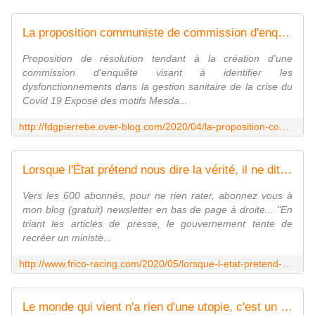
La proposition communiste de commission d'enquête sur la gestion sanitaire du Covid-19 - Les communistes de Pierre Bénite et leurs amis !
Proposition de résolution tendant à la création d'une
commission d'enquête visant à identifier les
dysfonctionnements dans la gestion sanitaire de la crise du
Covid 19 Exposé des motifs Mesda...
http://fdgpierrebe.over-blog.com/2020/04/la-proposition-communiste-de-commission-d-enquete-sur-la-gestion-sanitaire-du-covid-19.html?fbclid=IwAR0XsncxiaF_vw__nQAUX6aPoaNCjnx-1bD9agaKo4Vtrgs0Z91gSpRy6Ic
Lorsque l'État prétend nous dire la vérité, il ne dit que "sa" vérité... ou ses mensonges..." - frico-racing-passion moto
Vers les 600 abonnés, pour ne rien rater, abonnez vous à
mon blog (gratuit) newsletter en bas de page à droite... "En
triant les articles de presse, le gouvernement tente de
recréer un ministè...
http://www.frico-racing.com/2020/05/lorsque-l-etat-pretend-nous-dire-la-verite-il-ne-dit-que-sa-verite.ou-ses-mensonges.html
Le monde qui vient n'a rien d'une utopie, c'est un cauchemar ! - frico-racing-passion moto