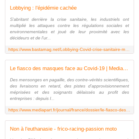
Lobbying : l'épidémie cachée
S'abritant derrière la crise sanitaire, les industriels ont
multiplié les attaques contre les régulations sociales et
environnementales et joué de leur proximité avec les
décideurs et de l'ur...
https://www.bastamag.net/Lobbying-Covid-crise-sanitaire-multinationales-rapport-Amis-de-la-terre
Le fiasco des masques face au Covid-19 | Mediapart
Des mensonges en pagaille, des contre-vérités scientifiques,
des livraisons en retard, des pistes d'approvisionnement
méprisées et des soignants délaissés au profit des
entreprises : depuis l...
https://www.mediapart.fr/journal/france/dossier/le-fiasco-des-masques-face-au-covid-19
Non à l'euthanasie - frico-racing-passion moto