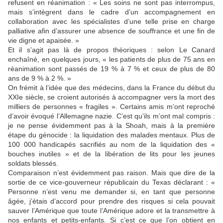
refusent en réanimation : « Les soins ne sont pas interrompus,
mais s’intègrent dans le cadre d’un accompagnement en
collaboration avec les spécialistes d’une telle prise en charge
palliative afin d’assurer une absence de souffrance et une fin de
vie digne et apaisée. »
Et il s’agit pas là de propos théoriques : selon Le Canard
enchaîné, en quelques jours, « les patients de plus de 75 ans en
réanimation sont passés de 19 % à 7 % et ceux de plus de 80
ans de 9 % à 2 %. »
On frémit à l’idée que des médecins, dans la France du début du
XXIe siècle, se croient autorisés à accompagner vers la mort des
milliers de personnes « fragiles ». Certains amis m’ont reproché
d’avoir évoqué l’Allemagne nazie. C’est qu’ils m’ont mal compris :
je ne pense évidemment pas à la Shoah, mais à la première
étape du génocide : la liquidation des malades mentaux. Plus de
100 000 handicapés sacrifiés au nom de la liquidation des «
bouches inutiles » et de la libération de lits pour les jeunes
soldats blessés.
Comparaison n’est évidemment pas raison. Mais que dire de la
sortie de ce vice-gouverneur républicain du Texas déclarant : «
Personne n’est venu me demander si, en tant que personne
âgée, j’étais d’accord pour prendre des risques si cela pouvait
sauver l’Amérique que toute l’Amérique adore et la transmettre à
nos enfants et petits-enfants. Si c’est ce que l’on obtient en