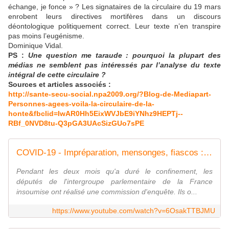
échange, je fonce » ? Les signataires de la circulaire du 19 mars
enrobent leurs directives mortifères dans un discours
déontologique politiquement correct. Leur texte n’en transpire
pas moins l’eugénisme.
Dominique Vidal.
PS :
Une question me taraude : pourquoi la plupart des
médias ne semblent pas intéressés par l’analyse du texte
intégral de cette circulaire ?
Sources et articles associés :
http://sante-secu-social.npa2009.org/?Blog-de-Mediapart-
Personnes-agees-voila-la-circulaire-de-la-
honte&fbclid=IwAR0Hh5EixWVJbE9iYNhz9HEPTj--
RBf_0NVD8tu-Q3pGA3UAcSizGUo7sPE
COVID-19 - Impréparation, mensonges, fiascos : Macron épinglé pour sa gestion de la crise
Pendant les deux mois qu'a duré le confinement, les
députés de l'intergroupe parlementaire de la France
insoumise ont réalisé une commission d'enquête. Ils o...
https://www.youtube.com/watch?v=6OsakTTBJMU