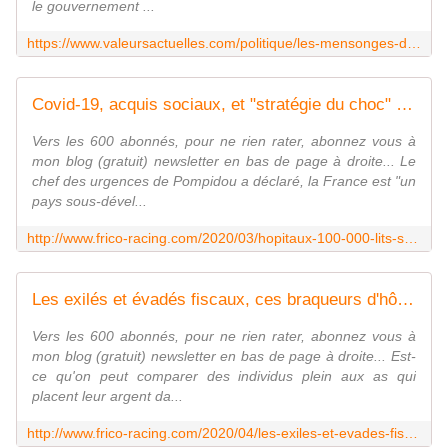
le gouvernement ...
https://www.valeursactuelles.com/politique/les-mensonges-du-gouvernement-pour-sauto-amnistier-de-sa-gestion-du-coronavirus-119102
Covid-19, acquis sociaux, et "stratégie du choc" - frico-racing-passion moto
Vers les 600 abonnés, pour ne rien rater, abonnez vous à
mon blog (gratuit) newsletter en bas de page à droite... Le
chef des urgences de Pompidou a déclaré, la France est "un
pays sous-dével...
http://www.frico-racing.com/2020/03/hopitaux-100-000-lits-supprimes-en-20-ans.html
Les exilés et évadés fiscaux, ces braqueurs d'hôpitaux (et d'écoles) - frico-racing-passion moto
Vers les 600 abonnés, pour ne rien rater, abonnez vous à
mon blog (gratuit) newsletter en bas de page à droite... Est-
ce qu'on peut comparer des individus plein aux as qui
placent leur argent da...
http://www.frico-racing.com/2020/04/les-exiles-et-evades-fiscaux-ces-braqueurs-d-hopitaux-et-d-ecoles.html