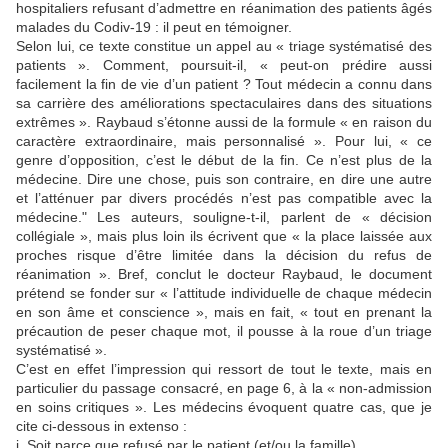
hospitaliers refusant d’admettre en réanimation des patients âgés
malades du Codiv-19 : il peut en témoigner.
Selon lui, ce texte constitue un appel au « triage systématisé des
patients ». Comment, poursuit-il, « peut-on prédire aussi
facilement la fin de vie d’un patient ? Tout médecin a connu dans
sa carrière des améliorations spectaculaires dans des situations
extrêmes ». Raybaud s’étonne aussi de la formule « en raison du
caractère extraordinaire, mais personnalisé ». Pour lui, « ce
genre d’opposition, c’est le début de la fin. Ce n’est plus de la
médecine. Dire une chose, puis son contraire, en dire une autre
et l’atténuer par divers procédés n’est pas compatible avec la
médecine." Les auteurs, souligne-t-il, parlent de « décision
collégiale », mais plus loin ils écrivent que « la place laissée aux
proches risque d’être limitée dans la décision du refus de
réanimation ». Bref, conclut le docteur Raybaud, le document
prétend se fonder sur « l’attitude individuelle de chaque médecin
en son âme et conscience », mais en fait, « tout en prenant la
précaution de peser chaque mot, il pousse à la roue d’un triage
systématisé ».
C’est en effet l’impression qui ressort de tout le texte, mais en
particulier du passage consacré, en page 6, à la « non-admission
en soins critiques ». Les médecins évoquent quatre cas, que je
cite ci-dessous in extenso :
i. Soit parce que refusé par le patient (et/ou la famille)