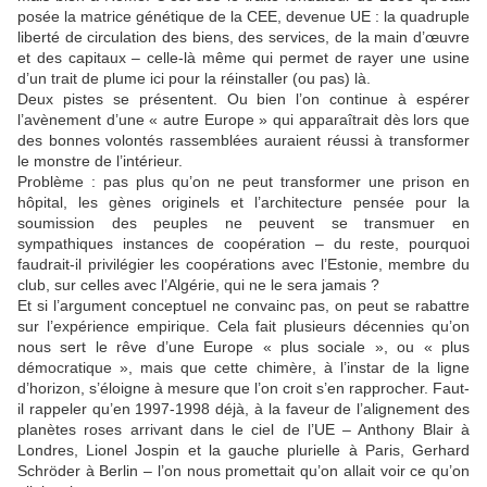
posée la matrice génétique de la CEE, devenue UE : la quadruple
liberté de circulation des biens, des services, de la main d’œuvre
et des capitaux – celle-là même qui permet de rayer une usine
d’un trait de plume ici pour la réinstaller (ou pas) là.
Deux pistes se présentent. Ou bien l’on continue à espérer
l’avènement d’une « autre Europe » qui apparaîtrait dès lors que
des bonnes volontés rassemblées auraient réussi à transformer
le monstre de l’intérieur.
Problème : pas plus qu’on ne peut transformer une prison en
hôpital, les gènes originels et l’architecture pensée pour la
soumission des peuples ne peuvent se transmuer en
sympathiques instances de coopération – du reste, pourquoi
faudrait-il privilégier les coopérations avec l’Estonie, membre du
club, sur celles avec l’Algérie, qui ne le sera jamais ?
Et si l’argument conceptuel ne convainc pas, on peut se rabattre
sur l’expérience empirique. Cela fait plusieurs décennies qu’on
nous sert le rêve d’une Europe « plus sociale », ou « plus
démocratique », mais que cette chimère, à l’instar de la ligne
d’horizon, s’éloigne à mesure que l’on croit s’en rapprocher. Faut-
il rappeler qu’en 1997-1998 déjà, à la faveur de l’alignement des
planètes roses arrivant dans le ciel de l’UE – Anthony Blair à
Londres, Lionel Jospin et la gauche plurielle à Paris, Gerhard
Schröder à Berlin – l’on nous promettait qu’on allait voir ce qu’on