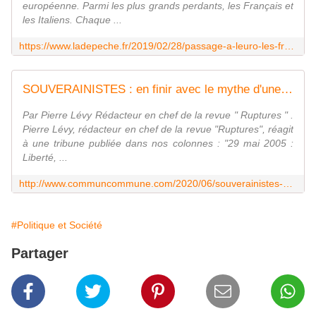
européenne. Parmi les plus grands perdants, les Français et
les Italiens. Chaque ...
https://www.ladepeche.fr/2019/02/28/passage-a-leuro-les-francais-auraient-perdu-56-000-euros-de-pouvoir-dachat-en-vingt-ans,8042921.php
SOUVERAINISTES : en finir avec le mythe d'une "autre Europe" -Par Pierre Lévy - Commun COMMUNE [le blog d'El Diablo]
Par Pierre Lévy Rédacteur en chef de la revue " Ruptures " .
Pierre Lévy, rédacteur en chef de la revue "Ruptures", réagit
à une tribune publiée dans nos colonnes : "29 mai 2005 :
Liberté, ...
http://www.communcommune.com/2020/06/souverainistes-en-finir-avec-le-mythe-d-une-autre-europe-par-pierre-levy.html?fbclid=IwAR0okfZ7GjhJ-SjB4CofJjIRVon9h1dnPvU319M7axrfQMBnD9jVE_RSP-4
#Politique et Société
Partager