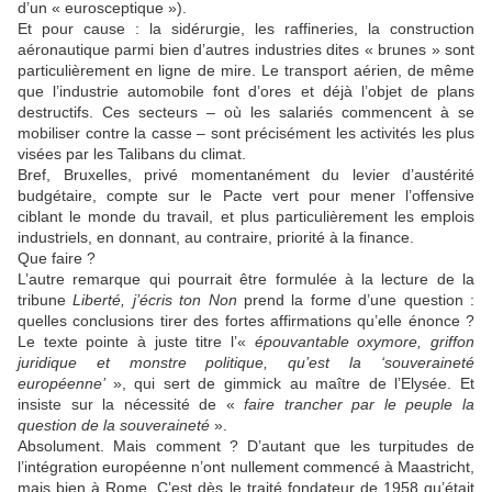
d’un « eurosceptique »).
Et pour cause : la sidérurgie, les raffineries, la construction
aéronautique parmi bien d’autres industries dites « brunes » sont
particulièrement en ligne de mire. Le transport aérien, de même
que l’industrie automobile font d’ores et déjà l’objet de plans
destructifs. Ces secteurs – où les salariés commencent à se
mobiliser contre la casse – sont précisément les activités les plus
visées par les Talibans du climat.
Bref, Bruxelles, privé momentanément du levier d’austérité
budgétaire, compte sur le Pacte vert pour mener l’offensive
ciblant le monde du travail, et plus particulièrement les emplois
industriels, en donnant, au contraire, priorité à la finance.
Que faire ?
L’autre remarque qui pourrait être formulée à la lecture de la
tribune
Liberté, j’écris ton Non
prend la forme d’une question :
quelles conclusions tirer des fortes affirmations qu’elle énonce ?
Le texte pointe à juste titre l’«
épouvantable oxymore, griffon
juridique et monstre politique, qu’est la ‘souveraineté
européenne’
», qui sert de gimmick au maître de l’Elysée. Et
insiste sur la nécessité de «
faire trancher par le peuple la
question de la souveraineté
».
Absolument. Mais comment ? D’autant que les turpitudes de
l’intégration européenne n’ont nullement commencé à Maastricht,
mais bien à Rome. C’est dès le traité fondateur de 1958 qu’était