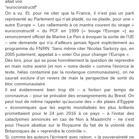
allait voir.
"euroconstructif"
On a vu. Et, pour ne citer que la France, il n’est pas un parti
représenté au Parlement qui n’ait plaidé, ou ne plaide, pour une «
autre Europe ». Les ralliements à ce mantra courent du virage «
euroconstructif » du PCF en 1999 (« bouge l’Europe ») au
renoncement officiel de Marine Le Pen à évoquer la sortie de l’UE
– une demande qui n’a d’ailleurs jamais figuré explicitement au
programme du FN/RN. Sans même citer Nicolas Sarkozy qui, en
2005 justement, appelait à « voter Oui pour changer l’Europe ».
Dès lors, pour qui se pose honnêtement la question de reprendre
en main notre avenir (et non « notre destin » comme l’énonce le
texte, hélas contaminé par la novlangue communautaire), on ne
saurait exclure d’un revers de main la perspective de sortir du
bloc communautaire.
Il est évidemment bien trop tôt – a fortiori par temps de
coronavirus – pour se prévaloir des enseignements du Brexit. On
peut tout de même rappeler qu’aucune des « dix plaies d’Egypte
» économiques que les esprits mondialisés les plus brillants
promettaient pour le 24 juin 2016 à ce pays – à l’instar des
cataclysmes annoncés en cas de Non à Maastricht – ne s’est
pour l’heure abattue sur le Royaume du fait de la volonté des
Britanniques de « reprendre le contrôle ».
Si, comme les auteurs l’écrivent avec raison, «
la souveraineté ne