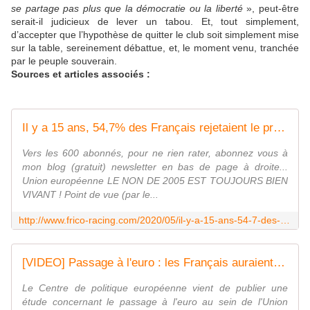
se partage pas plus que la démocratie ou la liberté
», peut-être
serait-il judicieux de lever un tabou. Et, tout simplement,
d’accepter que l’hypothèse de quitter le club soit simplement mise
sur la table, sereinement débattue, et, le moment venu, tranchée
par le peuple souverain.
Sources et articles associés :
Il y a 15 ans, 54,7% des Français rejetaient le projet de constitution européenne !... - frico-racing-passion moto
Vers les 600 abonnés, pour ne rien rater, abonnez vous à
mon blog (gratuit) newsletter en bas de page à droite...
Union européenne LE NON DE 2005 EST TOUJOURS BIEN
VIVANT ! Point de vue (par le...
http://www.frico-racing.com/2020/05/il-y-a-15-ans-54-7-des-francais-rejetaient-le-projet-de-constitution-europeenne.html
[VIDEO] Passage à l'euro : les Français auraient perdu 260 euros par mois de pouvoir d'achat en vingt ans selon une étude controversée
Le Centre de politique européenne vient de publier une
étude concernant le passage à l'euro au sein de l'Union