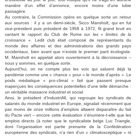
manière d’un effet d’annonce, encore moins d’une lubie
passagère.
Au contraire, la Commission opère en quelque sorte un retour
aux sources : il y a un demi-siècle, Sicco Mansholt, qui en fut
vice-président puis président de 1958 à 1972, fit grand bruit en
vantant le rapport du Club de Rome sur les «
limites de la
croissance
». Ledit club était composé de représentants du
monde des affaires et des administrations des grands pays
occidentaux, bien avant que n’existe le premier parti écologiste.
M. Mansholt en appelait alors ouvertement à la décroissance –
nous y sommes, en quelque sorte.
Aujourd’hui, on ne compte plus les voix qui saluent déjà la
pandémie comme une « chance » pour « le monde d’après ». Le
poids médiatique « pro-climat » fait que passent presque
inaperçues les conséquences potentielles d’une telle démarche :
un véritable massacre industriel et social.
Ainsi, le président d’IndustriAll, qui regroupe les syndicats de
salariés du monde industriel en Europe, signalait récemment que
pas moins de onze millions d’emplois allaient disparaître du fait
du Pacte vert – encore cette évaluation n’énumère-t-elle que les
emplois directs (à noter que le syndicaliste belge Luc Triangle,
dont l’organisation est partie prenante de la Confédération
européenne des syndicats, n’a rien d’un « climatosceptique » ni