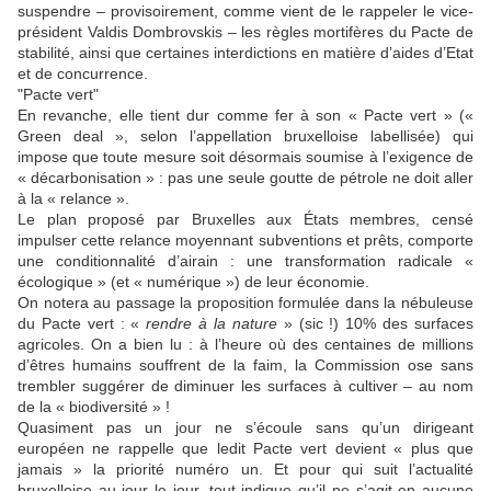
suspendre – provisoirement, comme vient de le rappeler le vice-
président Valdis Dombrovskis – les règles mortifères du Pacte de
stabilité, ainsi que certaines interdictions en matière d’aides d’Etat
et de concurrence.
"Pacte vert"
En revanche, elle tient dur comme fer à son « Pacte vert » («
Green deal », selon l’appellation bruxelloise labellisée) qui
impose que toute mesure soit désormais soumise à l’exigence de
« décarbonisation » : pas une seule goutte de pétrole ne doit aller
à la « relance ».
Le plan proposé par Bruxelles aux États membres, censé
impulser cette relance moyennant subventions et prêts, comporte
une conditionnalité d’airain : une transformation radicale «
écologique » (et « numérique ») de leur économie.
On notera au passage la proposition formulée dans la nébuleuse
du Pacte vert : «
rendre à la nature
» (sic !) 10% des surfaces
agricoles. On a bien lu : à l’heure où des centaines de millions
d’êtres humains souffrent de la faim, la Commission ose sans
trembler suggérer de diminuer les surfaces à cultiver – au nom
de la « biodiversité » !
Quasiment pas un jour ne s’écoule sans qu’un dirigeant
européen ne rappelle que ledit Pacte vert devient « plus que
jamais » la priorité numéro un. Et pour qui suit l’actualité
bruxelloise au jour le jour, tout indique qu’il ne s’agit en aucune