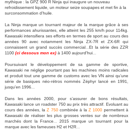
mythique : la GPZ 900 R Ninja qui inaugure un nouveau
refroidissement liquide, un moteur seize soupapes et met fin à la
surconsommation d’huile.
La Ninja marque un tournant majeur de la marque grâce à ses
performances ahurissantes, elle atteint les 255 km/h pour 114kg.
Kawasaki intensifiera ses efforts en termes de sport au cours des
années 90 avec notamment les Ninja ZX-7R et ZX-6R qui
connaissent un grand succès commercial...Et la série des ZZR
1100
(ci dessous mon ex)
à 1400 aujourd'hui...
Poursuivant le développement de sa gamme de sportive,
Kawasaki ne néglige pourtant pas les machines moins radicales
et produit tout une gamme de customs avec les VN ainsi qu’une
série de basiques néo-rétros nommés Zéphyr lancé en 1991,
jusqu'en 1996...
Dans les années 2000, pour s’assurer de bons résultats,
Kawasaki lance un roadster 750 au prix très attractif. Evoluant au
cours des années, la
Z 750
combinée à la
Z 1000
permettent à
Kawasaki de réaliser les plus grosses ventes sur de nombreux
marchés dont la France... 2015 marque un tournant pour la
marque avec les fameuses H2 et H2R...