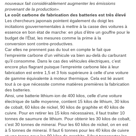
nouveaux fait considérablement augmenter les émissions
provenant de la production».
Le coût carbone de fabrication des batteries est très élevé
Les chercheurs japonais pointent également du doigt les
incitations gouvernementales à mettre à la casse des voitures à
essence en bon état de marche: en plus d’être un gouffre pour le
budget de l’État, les mesures comme la prime à la
conversion sont contre-productives.
Car elles ne prennent pas du tout en compte le fait que
l’empreinte carbone d’un véhicule va bien au-delà du carburant
qu’il consomme. Dans le cas des véhicules électriques, c’est
encore plus flagrant puisque l’empreinte carbone liée à leur
fabrication est entre 1,5 et 3 fois supérieure à celle d’une voiture
de gamme équivalente à moteur thermique. Cela est lié avant
tout à ce que nécessite comme matières premières la fabrication
des batteries.
Ainsi, une batterie lithium-ion de 400 kilos, celle d’une voiture
électrique de taille moyenne, contient 15 kilos de lithium, 30 kilos
de cobalt, 60 kilos de nickel, 90 kilos de graphite et 40 kilos de
cuivre. Pour en retirer les 15 kilos nécessaires, il faut traiter 10
tonnes de saumure de lithium. Pour obtenir les 30 kilos de cobalt,
c’est 30 tonnes de minerai. Pour les 60 kilos de nickel, on en est
à 5 tonnes de minerai. Il faut 6 tonnes pour les 40 kilos de cuivre
et une tonne pour les 90 kilos de graphite. Il faut transporter les