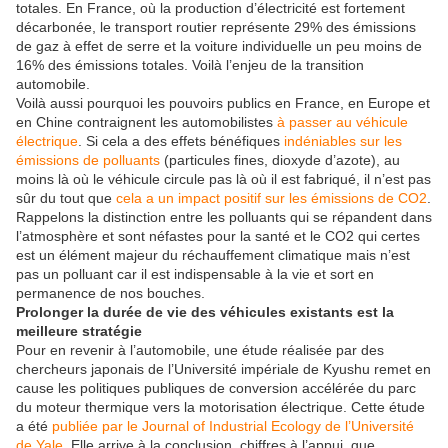
totales. En France, où la production d’électricité est fortement
décarbonée, le transport routier représente 29% des émissions
de gaz à effet de serre et la voiture individuelle un peu moins de
16% des émissions totales. Voilà l’enjeu de la transition
automobile.
Voilà aussi pourquoi les pouvoirs publics en France, en Europe et
en Chine contraignent les automobilistes
à passer au véhicule
électrique
. Si cela a des effets bénéfiques
indéniables sur les
émissions de polluants
(particules fines, dioxyde d’azote), au
moins là où le véhicule circule pas là où il est fabriqué, il n’est pas
sûr du tout que
cela a un impact positif sur les émissions de CO2
.
Rappelons la distinction entre les polluants qui se répandent dans
l’atmosphère et sont néfastes pour la santé et le CO2 qui certes
est un élément majeur du réchauffement climatique mais n’est
pas un polluant car il est indispensable à la vie et sort en
permanence de nos bouches.
Prolonger la durée de vie des véhicules existants est la
meilleure stratégie
Pour en revenir à l’automobile, une étude réalisée par des
chercheurs japonais de l’Université impériale de Kyushu remet en
cause les politiques publiques de conversion accélérée du parc
du moteur thermique vers la motorisation électrique. Cette étude
a été
publiée par le Journal of Industrial Ecology de l’Université
de Yale
. Elle arrive à la conclusion, chiffres à l’appui, que