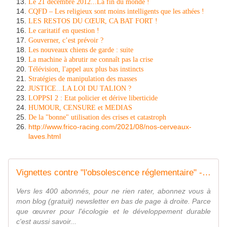
Le 21 décembre 2012...La fin du monde !
CQFD – Les religieux sont moins intelligents que les athées !
LES RESTOS DU CŒUR, CA BAT FORT !
Le caritatif en question !
Gouverner, c’est prévoir ?
Les nouveaux chiens de garde : suite
La machine à abrutir ne connaît pas la crise
Télévision, l'appel aux plus bas instincts
Stratégies de manipulation des masses
JUSTICE...LA LOI DU TALION ?
LOPPSI 2 : Etat policier et dérive liberticide
HUMOUR, CENSURE et MEDIAS
De la "bonne" utilisation des crises et catastroph
http://www.frico-racing.com/2021/08/nos-cerveaux-
laves.html
Vignettes contre "l'obsolescence réglementaire" - frico-racing-passion moto
Vers les 400 abonnés, pour ne rien rater, abonnez vous à
mon blog (gratuit) newsletter en bas de page à droite. Parce
que œuvrer pour l'écologie et le développement durable
c'est aussi savoir...