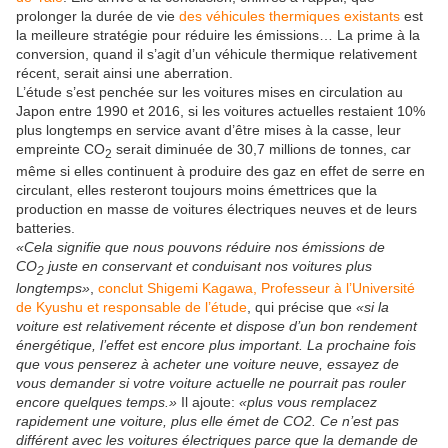
prolonger la durée de vie
des véhicules thermiques existants
est
la meilleure stratégie pour réduire les émissions… La prime à la
conversion, quand il s’agit d’un véhicule thermique relativement
récent, serait ainsi une aberration.
L’étude s’est penchée sur les voitures mises en circulation au
Japon entre 1990 et 2016, si les voitures actuelles restaient 10%
plus longtemps en service avant d’être mises à la casse, leur
empreinte CO
serait diminuée de 30,7 millions de tonnes, car
2
même si elles continuent à produire des gaz en effet de serre en
circulant, elles resteront toujours moins émettrices que la
production en masse de voitures électriques neuves et de leurs
batteries.
«Cela signifie que nous pouvons réduire nos émissions de
CO
juste en conservant et conduisant nos voitures plus
2
longtemps»
,
conclut Shigemi Kagawa, Professeur à l’Université
de Kyushu et responsable de l’étude
, qui précise que
«si la
voiture est relativement récente et dispose d’un bon rendement
énergétique, l’effet est encore plus important. La prochaine fois
que vous penserez à acheter une voiture neuve, essayez de
vous demander si votre voiture actuelle ne pourrait pas rouler
encore quelques temps.»
Il ajoute:
«plus vous remplacez
rapidement une voiture, plus elle émet de CO2. Ce n’est pas
différent avec les voitures électriques parce que la demande de