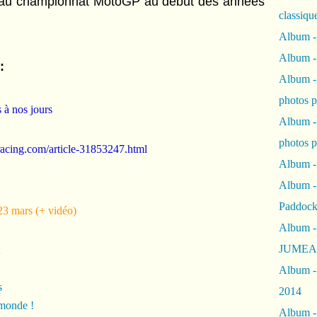
r au championnat MotoGP au début des années
classiqu
Album -
Album -
:
Album -
photos 
 à nos jours
Album -
photos p
racing.com/article-31853247.html
Album -
Album -
Paddock
 mars (+ vidéo)
Album -
JUMEAU
d
Album -
s
2014
monde !
Album - 