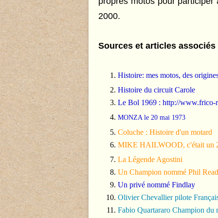
propres motos pour participe
2000.
Sources et articles associés 
Histoire: mes motos, des origines
Histoire du circuit Carole
Le Bol 1969 :
http://www.frico-
MONZA le 20 mai 1973
Coluche : Histoire d'un motard
MIKE HAILWOOD, c'était un 23
La Légende Agostini
Un Champion nommé Phil Rea
Un privé nommé Findlay
Olivier Chevallier pilote Françai
Fabio Quartararo Champion du 