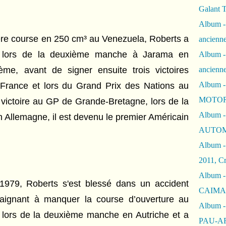
Galant 
Album -
ère course en 250 cm³ au Venezuela, Roberts a
ancienne
³ lors de la deuxième manche à Jarama en
Album -
me, avant de signer ensuite trois victoires
ancienn
Album -
 France et lors du Grand Prix des Nations au
MOTOR
victoire au GP de Grande-Bretagne, lors de la
Album -
n Allemagne, il est devenu le premier Américain
AUTOM
Album -
2011, Cr
Album - 
1979, Roberts s'est blessé dans un accident
CAIMAN 
raignant à manquer la course d’ouverture au
Album -
ur lors de la deuxième manche en Autriche et a
PAU-A