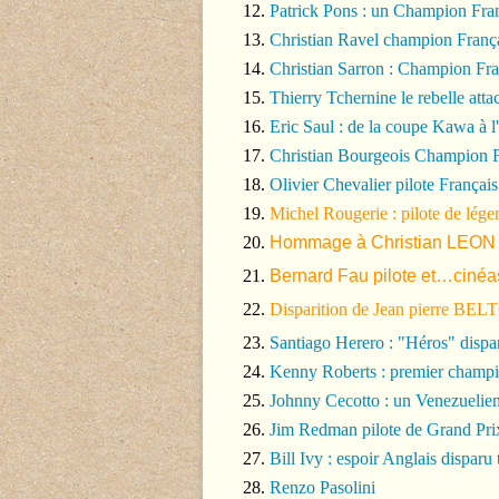
Patrick Pons : un Champion Fra
Christian Ravel champion Franç
Christian Sarron : Champion Fra
Thierry Tchernine le rebelle atta
Eric Saul : de la coupe Kawa à 
Christian Bourgeois Champion F
Olivier Chevalier pilote Français
Michel Rougerie : pilote de légen
Hommage à Christian LEON
Bernard Fau pilote et…cinéa
Disparition de Jean pierre BELT
Santiago Herero : "Héros" dispa
Kenny Roberts : premier champ
Johnny Cecotto : un Venezuelien
Jim Redman pilote de Grand Pri
Bill Ivy : espoir Anglais disparu 
Renzo Pasolini