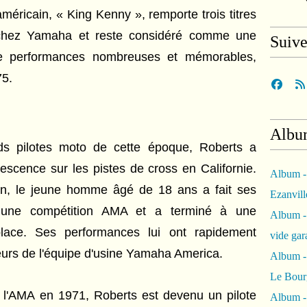
ricain, « King Kenny », remporte trois titres
chez Yamaha et reste considéré comme une
Suiv
e performances nombreuses et mémorables,
75.
Albu
ds pilotes moto de cette époque, Roberts a
escence sur les pistes de cross en Californie.
Album -
An, le jeune homme âgé de 18 ans a fait ses
Ezanvil
s une compétition AMA et a terminé à une
Album -
place. Ses performances lui ont rapidement
vide ga
eurs de l'équipe d'usine Yamaha America.
Album -
Le Bour
l'AMA en 1971, Roberts est devenu un pilote
Album -