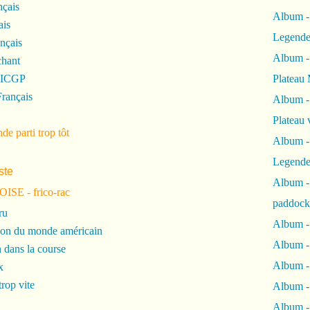
nçais
Album -
ais
Legende
nçais
Album -
chant
l'ICGP
Plateau 
rançais
Album -
Plateau 
de parti trop tôt
Album -
Legende
ste
Album 
OISE - frico-rac
paddock
ru
Album -
ion du monde américain
Album -
 dans la course
Album - 
x
trop vite
Album 
Album -