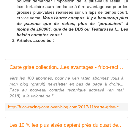
pouvoir demander l’imposition de la plus-value réelle. La
taxe forfaitaire aura tendance à être avantageuse pour les
grosses plus-values réalisées sur un laps de temps court,
et vice versa.
Vous l'aurez compris, il y a beaucoup plus
de pauvres que de riches, plus de "populaires" à
moins de 10000€, que de de DB5 ou Testarossa !... Les
baisés comptez vous !
Articles associés :
Carte grise collection...Les avantages - frico-racing-passion moto
Vers les 400 abonnés, pour ne rien rater, abonnez vous à
mon blog (gratuit) newsletter en bas de page à droite...
Face au nouveau contrôle technique aggravé (en mai
2018), à la volonté de l'...
http://frico-racing-com.over-blog.com/2017/11/carte-grise-collection.les-avantages.html
Les 10 % les plus aisés captent près du quart de l'ensemble des revenus