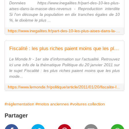
Données https://www.inegalites.fr/part-des-10-les-plus-
aises-dans-la-masse-des-revenus - Reproduction interdite
Si l'on découpe la population en dix tranches égales de 10
%, le dixième le plus ...
https://www.inegalites.fr/part-des-10-les-plus-aises-dans-la-masse-des-revenus
Fiscalité : les plus riches paient moins que les plus modestes (proportionnellement)
Le Monde.fr - 1er site d'information sur l'actualité. Retrouvez
ici une info de la thématique Politique du 20 janvier 2011 sur
le sujet Fiscalité : les plus riches paient moins que les plus
mode...
https://www.lemonde.fr/politique/article/2011/01/20/fiscalite-les-plus-riches-paient-moins-que-les-plus-modestes-proportionnellement_5989647_823448.html
#réglementation
#motos anciennes
#voitures collection
Partager